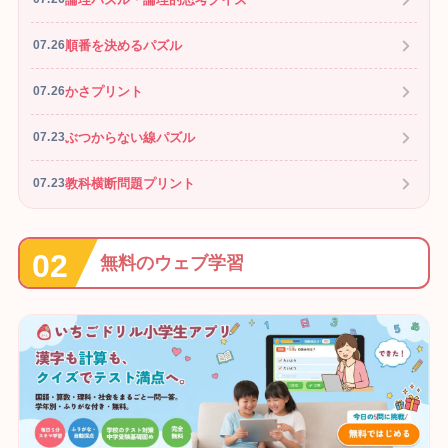
順番を決めるパズル
07.26
かさプリント
07.26
ぶつからない線パズル
07.23
教科横断問題プリント
07.23
無料のウェブ学習