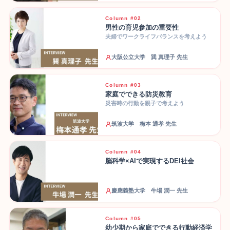
Column #02
男性の育児参加の重要性
夫婦でワークライフバランスを考えよう
大阪公立大学 巽 真理子 先生
Column #03
家庭でできる防災教育
災害時の行動を親子で考えよう
筑波大学 梅本 通孝 先生
Column #04
脳科学×AIで実現するDEI社会
慶應義塾大学 牛場 潤一 先生
Column #05
幼少期から家庭でできる行動経済学