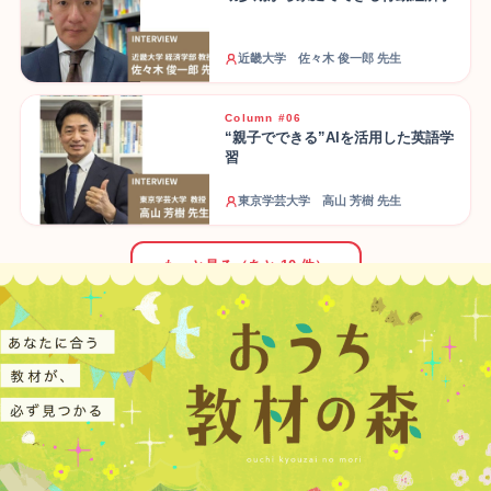
近畿大学 佐々木 俊一郎 先生
Column #06
“親子でできる”AIを活用した英語学
習
東京学芸大学 高山 芳樹 先生
もっと見る（あと 10 件）