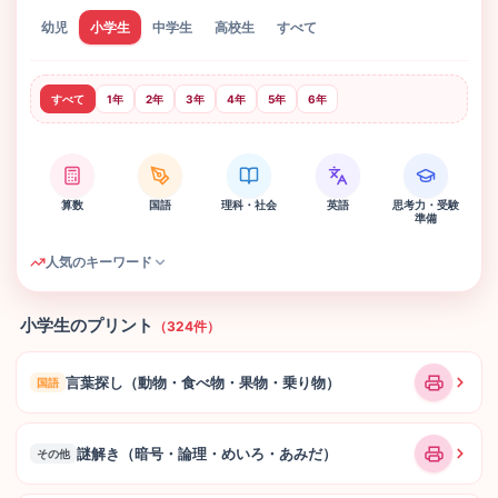
幼児
小学生
中学生
高校生
すべて
すべて
1年
2年
3年
4年
5年
6年
算数
国語
理科・社会
英語
思考力・受験
準備
人気のキーワード
小学生のプリント
（324件）
言葉探し（動物・食べ物・果物・乗り物）
国語
謎解き（暗号・論理・めいろ・あみだ）
その他