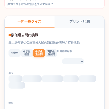
共通テスト対策の知識をスキマ時間に
プリント印刷
一問一答クイズ
類似過去問に挑戦
最大
10
年分の
公立高校入試
の
類似過去問
70,487
件収録
出題都道府県
中学生
中学生
高校生
小学生
基礎
過去問
過去問
単元
学年