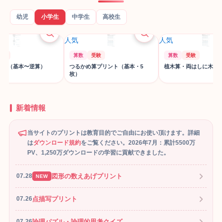
幼児
小学生
中学生
高校生
人気
人気
算数
受験
算数
受験
逆算）
つるかめ算プリント（基本・5
植木算・両はしに木があるとき
枚）
新着情報
当サイトのプリントは教育目的でご自由にお使い頂けます。詳細
は
ダウンロード規約
をご覧ください。
2026年7月：累計5500万
PV、1,250万ダウンロードの学習に貢献できました。
図形の数えあげプリント
07.28
NEW
点描写プリント
07.26
論理パズル・論理的思考クイズ
07.26