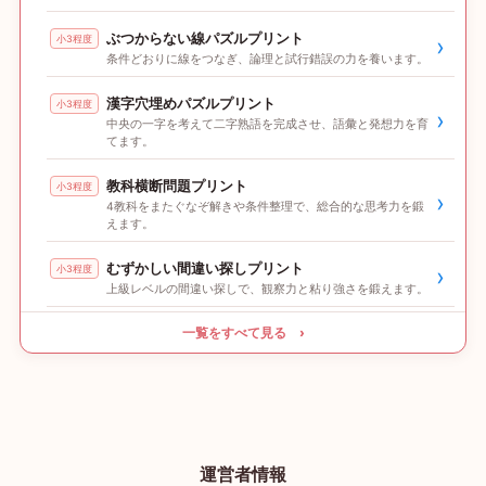
ぶつからない線パズルプリント
小3程度
›
条件どおりに線をつなぎ、論理と試行錯誤の力を養います。
漢字穴埋めパズルプリント
小3程度
›
中央の一字を考えて二字熟語を完成させ、語彙と発想力を育
てます。
教科横断問題プリント
小3程度
›
4教科をまたぐなぞ解きや条件整理で、総合的な思考力を鍛
えます。
むずかしい間違い探しプリント
小3程度
›
上級レベルの間違い探しで、観察力と粘り強さを鍛えます。
一覧をすべて見る ›
運営者情報