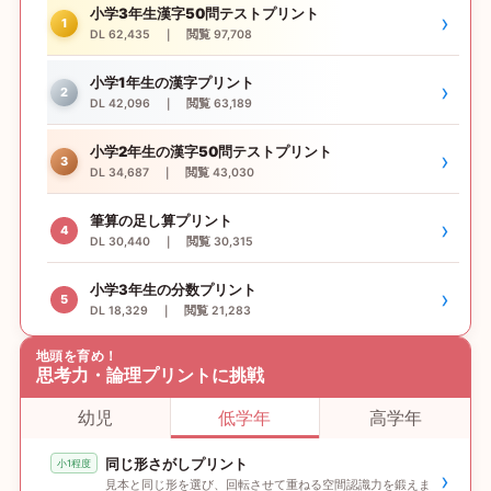
小学3年生漢字50問テストプリント
›
1
DL 62,435 ｜ 閲覧 97,708
小学1年生の漢字プリント
›
2
DL 42,096 ｜ 閲覧 63,189
小学2年生の漢字50問テストプリント
›
3
DL 34,687 ｜ 閲覧 43,030
筆算の足し算プリント
›
4
DL 30,440 ｜ 閲覧 30,315
小学3年生の分数プリント
›
5
DL 18,329 ｜ 閲覧 21,283
地頭を育め！
思考力・論理プリントに挑戦
幼児
低学年
高学年
同じ形さがしプリント
小1程度
›
見本と同じ形を選び、回転させて重ねる空間認識力を鍛えま