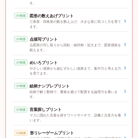
す。
図形の数えあげプリント
小1程度
›
三角形・四角形の数を数え上げ、大きな形に気づく力を育て
ます。
点描写プリント
小1程度
›
点図形の写し取りから回転・線対称・拡大まで、図形感覚を
鍛えます。
めいろプリント
小1程度
›
やさしい迷路から超むずかしい迷路まで、集中力と考える力
を育てます。
絵柄ナンプレプリント
小1程度
›
絵柄で解く数独で、重複を避けて配置する論理力を養いま
す。
言葉探しプリント
小1程度
›
マスに隠れた言葉を探すワードサーチで、語彙と注意力を養
います。
形リレーゲームプリント
小2程度
›