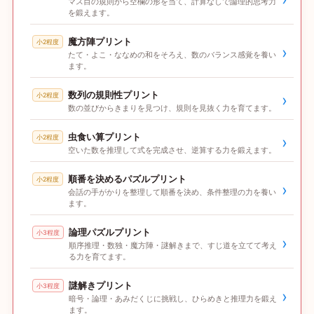
マス目の規則から空欄の形を当て、計算なしで論理的思考力
を鍛えます。
魔方陣プリント
小2程度
›
たて・よこ・ななめの和をそろえ、数のバランス感覚を養い
ます。
数列の規則性プリント
小2程度
›
数の並びからきまりを見つけ、規則を見抜く力を育てます。
虫食い算プリント
小2程度
›
空いた数を推理して式を完成させ、逆算する力を鍛えます。
順番を決めるパズルプリント
小2程度
›
会話の手がかりを整理して順番を決め、条件整理の力を養い
ます。
論理パズルプリント
小3程度
›
順序推理・数独・魔方陣・謎解きまで、すじ道を立てて考え
る力を育てます。
謎解きプリント
小3程度
›
暗号・論理・あみだくじに挑戦し、ひらめきと推理力を鍛え
ます。