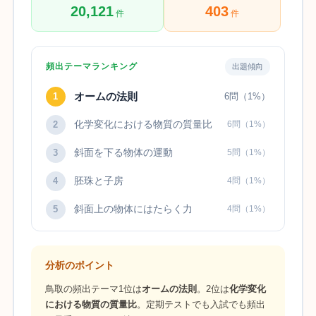
20,121
403
件
件
頻出テーマランキング
出題傾向
オームの法則
1
6問（1%）
化学変化における物質の質量比
2
6問（1%）
斜面を下る物体の運動
3
5問（1%）
胚珠と子房
4
4問（1%）
斜面上の物体にはたらく力
5
4問（1%）
分析のポイント
鳥取の頻出テーマ1位は
オームの法則
。2位は
化学変化
における物質の質量比
。定期テストでも入試でも頻出