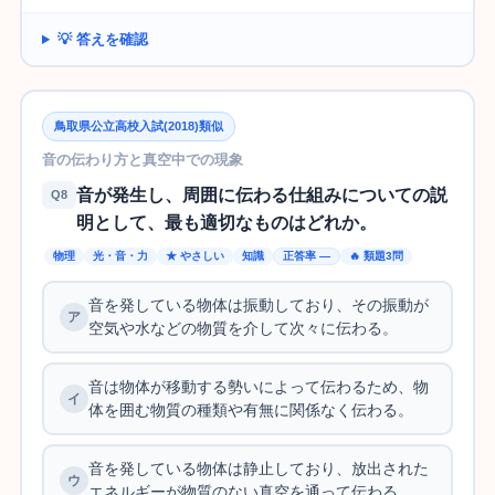
💡 答えを確認
鳥取県公立高校入試(2018)類似
音の伝わり方と真空中での現象
音が発生し、周囲に伝わる仕組みについての説
Q8
明として、最も適切なものはどれか。
物理
光・音・力
★ やさしい
知識
正答率 —
🔥 類題3問
音を発している物体は振動しており、その振動が
空気や水などの物質を介して次々に伝わる。
音は物体が移動する勢いによって伝わるため、物
体を囲む物質の種類や有無に関係なく伝わる。
音を発している物体は静止しており、放出された
エネルギーが物質のない真空を通って伝わる。