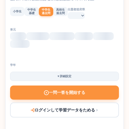
出題都道府県
中学生
中学生
高校生
小学生
基礎
過去問
過去問
単元
学年
▾
詳細設定
一問一答を開始する
ログインして学習データをためる