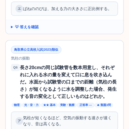
ばねののびは、加える力の大きさに正比例する。
💡 答えを確認
鳥取県公立高校入試(2023)類似
気柱の振動
長さ20cmの同じ試験管を数本用意し、それぞ
Q6
れに入れる水の量を変えて口に息を吹き込ん
だ。水面から試験管の口までの距離（気柱の長
さ）が短くなるように水を調整した場合、発生
する音の変化として正しいものはどれか。
物理
光・音・力
★★ 基本
実験・観察
正答率 —
🔥 類題3問
気柱が短くなるほど、空気の振動する速さが速く
なり、音は高くなる。