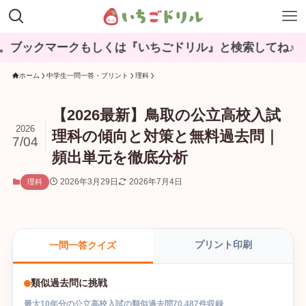
マークもしくは『いちごドリル』と検索してね♪
ホーム
中学生一問一答・プリント
理科
【2026最新】鳥取の公立高校入試
2026
理科の傾向と対策と無料過去問｜
7/04
頻出単元を徹底分析
2026年3月29日
2026年7月4日
理科
プリント印刷
一問一答クイズ
類似過去問に挑戦
最大
10
年分の
公立高校入試
の
類似過去問
70,487
件収録