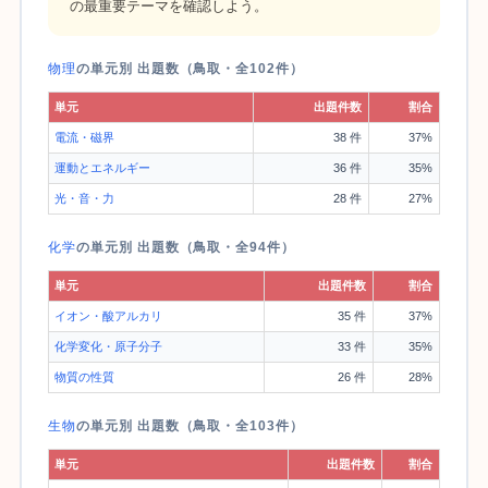
の最重要テーマを確認しよう。
物理
の単元別 出題数（鳥取・全102件）
単元
出題件数
割合
電流・磁界
38 件
37%
運動とエネルギー
36 件
35%
光・音・力
28 件
27%
化学
の単元別 出題数（鳥取・全94件）
単元
出題件数
割合
イオン・酸アルカリ
35 件
37%
化学変化・原子分子
33 件
35%
物質の性質
26 件
28%
生物
の単元別 出題数（鳥取・全103件）
単元
出題件数
割合