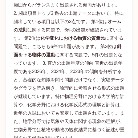
範囲からバランスよく出題される傾向があります。
2. 頻出項目トップ3 過去の出題データにおいて、特に
頻出している項目は以下の3点です。 第1位は
オーム
の法則
に関する問題で、6件の出題が確認されていま
す。 第2位は
化学変化における物質の質量比
に関する
問題で、こちらも6件の出題があります。 第3位は
斜
面を下る物体の運動
に関する問題で、5件の出題とな
っています。 3. 直近の出題年度の傾向 直近の出題年
度である2026年、2024年、2023年の傾向を分析する
と、基礎的な知識を問う問題だけでなく、実験データ
やグラフを読み解き、論理的に考察させる形式の出題
が継続しています。特に物理分野における力学的な計
算や、化学分野における化学反応式の理解と計算は、
近年の入試においても安定して出題されています。ま
た、地学分野では気象や天体に関する現象の理解が、
生物分野では植物や動物の観察結果に基づく記述が重
視される傾向が続いています。