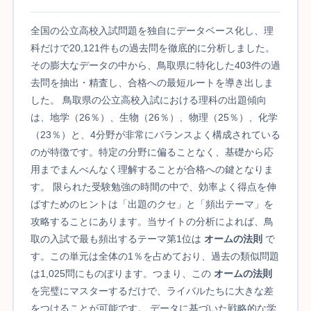
全国の公立高校入試問題を独自にデータベース化し、理
科だけで20,121件もの過去問を徹底的に分析しました。
その膨大なデータの中から、鳥取県に特化した403件の過
去問を抽出・精査し、合格への最短ルートを導き出しま
した。 鳥取県の公立高校入試における理科の出題傾向
は、地学（26％）、生物（26％）、物理（25％）、化学
（23％）と、4分野が非常にバランスよく構成されている
のが特徴です。特定の分野に偏ることなく、基礎から応
用までまんべんなく理解することが合格への鍵となりま
す。 限られた受験勉強の時間の中で、効率よく得点を伸
ばすためのヒントは「出題のクセ」と「頻出テーマ」を
攻略することにあります。当サイトの分析によれば、鳥
取の入試で最も頻出するテーマ第1位は
オームの法則
で
す。この単元は全体の1％を占めており、過去の類似問題
は1,025問にものぼります。つまり、この
オームの法則
を完璧にマスターするだけで、ライバルたちに大きな差
をつけることが可能です。 データに基づいた戦略的な学