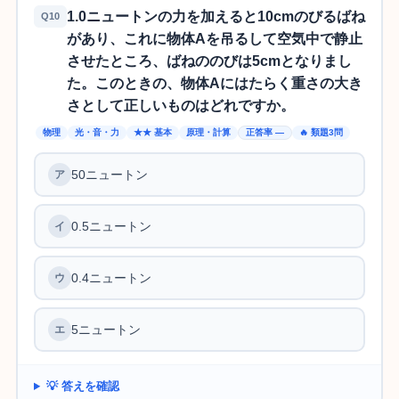
1.0ニュートンの力を加えると10cmのびるばね
Q10
があり、これに物体Aを吊るして空気中で静止
させたところ、ばねののびは5cmとなりまし
た。このときの、物体Aにはたらく重さの大き
さとして正しいものはどれですか。
物理
光・音・力
★★ 基本
原理・計算
正答率 —
🔥 類題3問
50ニュートン
0.5ニュートン
0.4ニュートン
5ニュートン
💡 答えを確認