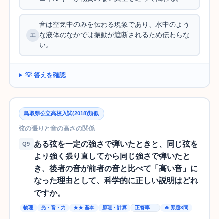
音は空気中のみを伝わる現象であり、水中のよう
な液体のなかでは振動が遮断されるため伝わらな
い。
💡 答えを確認
鳥取県公立高校入試(2018)類似
弦の張りと音の高さの関係
ある弦を一定の強さで弾いたときと、同じ弦を
Q9
より強く張り直してから同じ強さで弾いたと
き、後者の音が前者の音と比べて「高い音」に
なった理由として、科学的に正しい説明はどれ
ですか。
物理
光・音・力
★★ 基本
原理・計算
正答率 —
🔥 類題3問