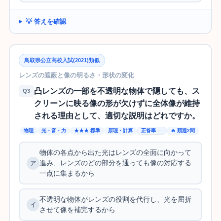
💡 答えを確認
鳥取県公立高校入試(2021)類似
レンズの遮蔽と像の明るさ・形状の変化
凸レンズの一部を不透明な物体で隠しても、ス
Q3
クリーンに映る像の形が欠けずに全体像が維持
される理由として、適切な説明はどれですか。
物理
光・音・力
★★★ 標準
原理・計算
正答率 —
🔥 類題2問
物体の各点から出た光はレンズの全面に向かって
進み、レンズのどの部分を通っても像の対応する
一点に集まるから
不透明な物体がレンズの役割を代行し、光を屈折
させて像を補完するから