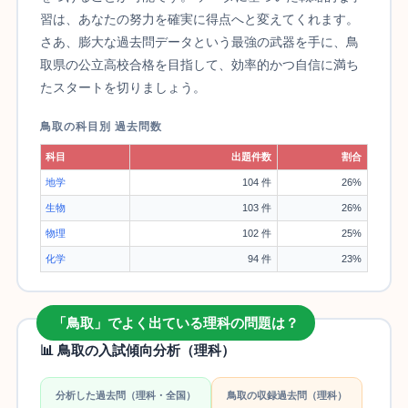
習は、あなたの努力を確実に得点へと変えてくれます。
さあ、膨大な過去問データという最強の武器を手に、鳥
取県の公立高校合格を目指して、効率的かつ自信に満ち
たスタートを切りましょう。
鳥取の科目別 過去問数
科目
出題件数
割合
地学
104 件
26%
生物
103 件
26%
物理
102 件
25%
化学
94 件
23%
「鳥取」でよく出ている理科の問題は？
📊 鳥取の入試傾向分析（理科）
分析した過去問（理科・全国）
鳥取の収録過去問（理科）