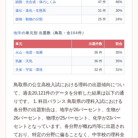
細胞・光合成・体のしくみ
47 件
46%
遺伝・進化・生態系
31 件
30%
植物・動物の分類
25 件
24%
地学
の単元別 出題数（鳥取・全104件）
単元
出題件数
割合
火山・地震・地層
36 件
35%
気象・天気
36 件
35%
天体・宇宙・環境
32 件
31%
鳥取県の公立高校入試における理科の出題傾向につい
て、過去20,121件のデータを分析した結果は以下の通
りです。 1. 科目バランス 鳥取県の理科入試における
各分野の出題割合は、地学が26パーセント、生物が
26パーセント、物理が25パーセント、化学が23パー
セントとなっています。各分野が概ね均等に出題され
ており、特定の分野に偏ることなく、中学校の理科全