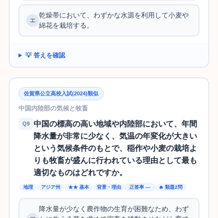
乾燥帯において、わずかな水源を利用して小麦や
綿花を栽培する。
💡 答えを確認
佐賀県公立高校入試(2024)類似
中国内陸部の気候と牧畜
中国の標高の高い地域や内陸部において、年間
Q9
降水量が非常に少なく、気温の年変化が大きい
という気候条件のもとで、稲作や小麦の栽培よ
りも牧畜が盛んに行われている理由として最も
適切なものはどれですか。
地理
アジア州
★★ 基本
背景・理由
正答率 —
🔥 類題2問
降水量が少なく農作物の生育が困難なため、わず