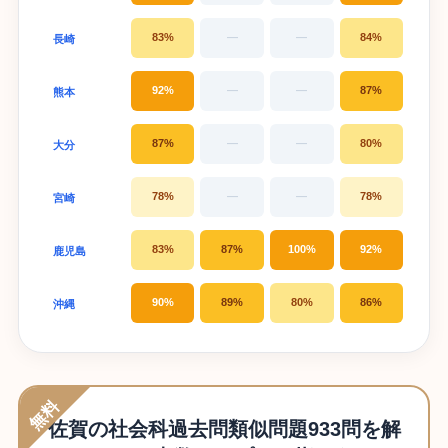
83%
—
—
84%
長崎
92%
—
—
87%
熊本
87%
—
—
80%
大分
78%
—
—
78%
宮崎
83%
87%
100%
92%
鹿児島
90%
89%
80%
86%
沖縄
無料
佐賀の社会科過去問類似問題933問を解