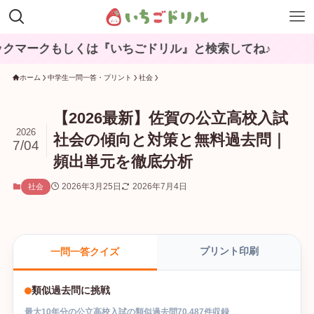
もしくは『いちごドリル』と検索してね♪
ホーム
中学生一問一答・プリント
社会
【2026最新】佐賀の公立高校入試
2026
社会の傾向と対策と無料過去問｜
7/04
頻出単元を徹底分析
2026年3月25日
2026年7月4日
社会
プリント印刷
一問一答クイズ
類似過去問に挑戦
最大
10
年分の
公立高校入試
の
類似過去問
70,487
件収録