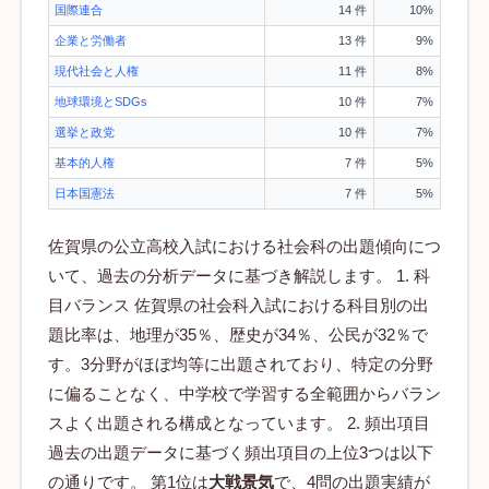
国際連合
14 件
10%
企業と労働者
13 件
9%
現代社会と人権
11 件
8%
地球環境とSDGs
10 件
7%
選挙と政党
10 件
7%
基本的人権
7 件
5%
日本国憲法
7 件
5%
佐賀県の公立高校入試における社会科の出題傾向につ
いて、過去の分析データに基づき解説します。 1. 科
目バランス 佐賀県の社会科入試における科目別の出
題比率は、地理が35％、歴史が34％、公民が32％で
す。3分野がほぼ均等に出題されており、特定の分野
に偏ることなく、中学校で学習する全範囲からバラン
スよく出題される構成となっています。 2. 頻出項目
過去の出題データに基づく頻出項目の上位3つは以下
の通りです。 第1位は
大戦景気
で、4問の出題実績が