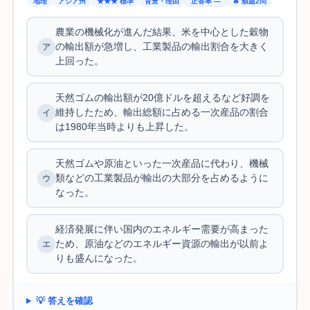
地理
アジア州
★★★ 標準
背景・理由
正答率 —
🔥 類題2問
農業の機械化が進んだ結果、米を中心とした穀物
の輸出額が急増し、工業製品の輸出割合を大きく
上回った。
天然ゴムの輸出額が20億ドルを超えるなど好調を
維持したため、輸出総額に占める一次産品の割合
は1980年当時よりも上昇した。
天然ゴムや原油といった一次産品に代わり、機械
類などの工業製品が輸出の大部分を占めるように
なった。
経済発展に伴い国内のエネルギー需要が高まった
ため、原油などのエネルギー資源の輸出が以前よ
りも盛んになった。
💡 答えを確認