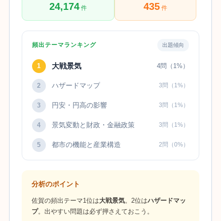
24,174
435
件
件
頻出テーマランキング
出題傾向
大戦景気
1
4問（1%）
ハザードマップ
2
3問（1%）
円安・円高の影響
3
3問（1%）
景気変動と財政・金融政策
4
3問（1%）
都市の機能と産業構造
5
2問（0%）
分析のポイント
佐賀の頻出テーマ1位は
大戦景気
。2位は
ハザードマッ
プ
。出やすい問題は必ず押さえておこう。