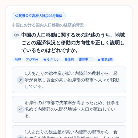
佐賀県公立高校入試(2022)類似
中国における国内人口移動の経済的背景
中国の人口移動に関する次の記述のうち、地域
Q4
ごとの経済状況と移動の方向性を正しく説明し
ているものはどれですか。
地理
アジア州
★ やさしい
具体例
正答率 —
🔥 類題2問
1人あたりの総生産が低い内陸部の農村から、経
済が発展し賃金の高い沿岸部の都市へ人々が移動
している。
沿岸部の都市部で失業率が高まったため、仕事を
求めて内陸部の未開発地域へ人口が流出してい
る。
1人あたりの総生産が高い内陸部の都市から、食