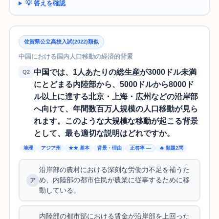
💡 答えを確認
佐賀県公立高校入試(2022)類似
中国における国内人口移動の経済的背景
中国では、1人あたりの総生産が3000ドル未満
Q2
にとどまる内陸部から、5000ドルから8000ド
ル以上に達する北京・上海・広州などの沿岸部
へ向けて、年間数百万人規模の人口移動が見ら
れます。このような大規模な移動が起こる背景
として、最も適切な説明はどれですか。
地理
アジア州
★★ 基本
背景・理由
正答率 —
🔥 類題2問
沿岸部の農村における深刻な労働力不足を補うた
め、内陸部の都市住民が農業に従事するために移
動している。
内陸部の都市部における賃金が沿岸部を上回った