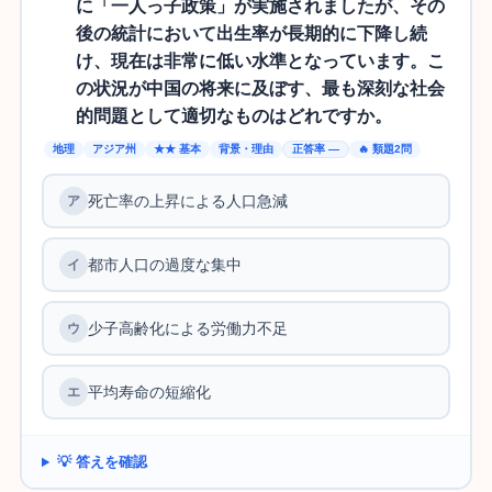
に「一人っ子政策」が実施されましたが、その
後の統計において出生率が長期的に下降し続
け、現在は非常に低い水準となっています。こ
の状況が中国の将来に及ぼす、最も深刻な社会
的問題として適切なものはどれですか。
地理
アジア州
★★ 基本
背景・理由
正答率 —
🔥 類題2問
死亡率の上昇による人口急減
都市人口の過度な集中
少子高齢化による労働力不足
平均寿命の短縮化
💡 答えを確認