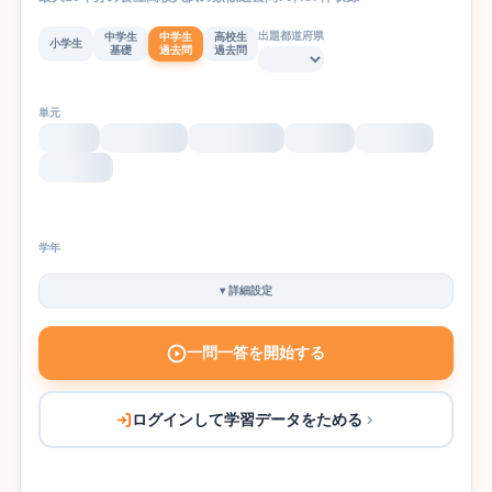
出題都道府県
中学生
中学生
高校生
小学生
基礎
過去問
過去問
単元
学年
▾
詳細設定
一問一答を開始する
ログインして学習データをためる