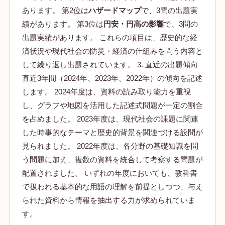
あります。 第2位は
ハザードマップ
で、3問の出題実
績があります。 第3位は
円安・円高の影響
で、3問の
出題実績があります。 これらの項目は、歴史的な経
済状況や現代社会の防災・経済の仕組みを問う内容と
して繰り返し出題されています。 3. 直近の出題傾向
直近3年間（2024年、2023年、2022年）の傾向を記述
します。 2024年度は、資料の読み取り能力を重視
し、グラフや地図を活用した記述式問題が一定の割合
を占めました。 2023年度は、現代社会の課題に関連
した時事的なテーマと歴史的背景を関連づける設問が
見られました。 2022年度は、各分野の基礎知識を問
う問題に加え、複数の資料を統合して考察する問題が
配置されました。 いずれの年度においても、教科書
で扱われる基本的な用語の理解を前提としつつ、与え
られた資料から情報を抽出する力が求められていま
す。