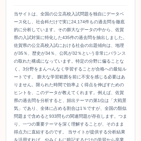
当サイトは、全国の公立高校入試問題を独自にデータベ
ース化し、社会科だけで実に24,174件もの過去問を徹底
的に分析しています。その膨大なデータの中から、佐賀
県の入試対策に特化した435件の過去問を抽出しました。
佐賀県の公立高校入試における社会の出題傾向は、地理
が35％、歴史が34％、公民が32％という非常にバランス
の取れた構成になっています。特定の分野に偏ることな
く、3分野をまんべんなく学習することが合格への最短ル
ートです。 膨大な学習範囲を前に不安を感じる必要はあ
りません。限られた時間で効率よく得点を伸ばすための
ヒントを、このデータが教えてくれます。例えば、佐賀
県の過去問を分析すると、頻出テーマの第1位は「大戦景
気」であり、全体に占める割合は1％ですが、全国の類似
問題まで含めると933問もの関連問題が存在します。つま
り、一つの重要テーマを深く理解することが、そのまま
得点力に直結するのです。 当サイトが提供する分析結果
を活用すれば、やみくもに暗記するだけの学習から卒業