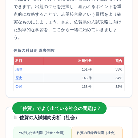
できます。出題のクセを把握し、狙われるポイントを重
点的に攻略することで、志望校合格という目標をより確
実なものにしましょう。さあ、佐賀県の入試攻略に向け
た効率的な学習を、ここから一緒に始めていきましょ
う。
佐賀の科目別 過去問数
科目
出題件数
割合
地理
151 件
35%
歴史
146 件
34%
公民
138 件
32%
「佐賀」でよく出ている社会の問題は？
📊 佐賀の入試傾向分析（社会）
分析した過去問（社会・全国）
佐賀の収録過去問（社会）