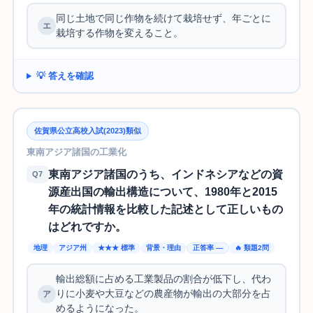
同じ土地で同じ作物を続けて栽培せず、年ごとに
栽培する作物を変えること。
💡 答えを確認
佐賀県公立高校入試(2023)類似
東南アジア諸国の工業化
東南アジア諸国のうち、インドネシアなどの資
Q7
源産出国の輸出構造について、1980年と2015
年の統計情報を比較した記述として正しいもの
はどれですか。
地理
アジア州
★★★ 標準
背景・理由
正答率 —
🔥 類題2問
輸出総額に占める工業製品の割合が低下し、代わ
りに小麦や大豆などの農産物が輸出の大部分を占
めるようになった。