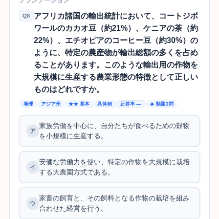
プランテーション
アフリカ諸国の輸出統計において、コートジボ
Q8
ワールのカカオ豆（約21%）、ケニアの茶（約
22%）、エチオピアのコーヒー豆（約30%）の
ように、特定の農産物が輸出総額の多くを占め
ることがあります。このような輸出用の作物を
大規模に生産する農業形態の特徴として正しい
ものはどれですか。
地理
アジア州
★★ 基本
具体例
正答率 —
🔥 類題3問
家族労働を中心に、自分たちが食べるための穀物
を小規模に生産する。
安価な労働力を使い、特定の作物を大規模に栽培
する大農園方式である。
家畜の飼育と、その飼料となる作物の栽培を組み
合わせた経営を行う。