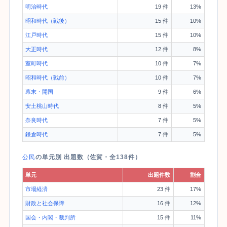
明治時代
19 件
13%
昭和時代（戦後）
15 件
10%
江戸時代
15 件
10%
大正時代
12 件
8%
室町時代
10 件
7%
昭和時代（戦前）
10 件
7%
幕末・開国
9 件
6%
安土桃山時代
8 件
5%
奈良時代
7 件
5%
鎌倉時代
7 件
5%
公民
の単元別 出題数（佐賀・全138件）
単元
出題件数
割合
市場経済
23 件
17%
財政と社会保障
16 件
12%
国会・内閣・裁判所
15 件
11%