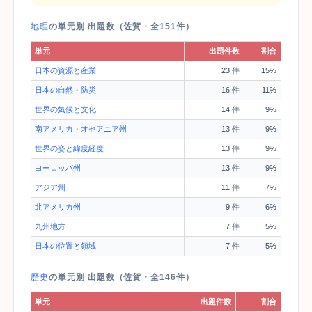
地理
の単元別 出題数（佐賀・全151件）
単元
出題件数
割合
日本の資源と産業
23 件
15%
日本の自然・防災
16 件
11%
世界の気候と文化
14 件
9%
南アメリカ・オセアニア州
13 件
9%
世界の姿と緯度経度
13 件
9%
ヨーロッパ州
13 件
9%
アジア州
11 件
7%
北アメリカ州
9 件
6%
九州地方
7 件
5%
日本の位置と領域
7 件
5%
歴史
の単元別 出題数（佐賀・全146件）
単元
出題件数
割合