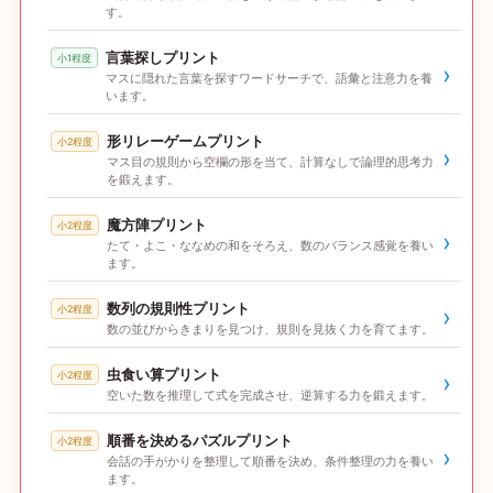
す。
言葉探しプリント
小1程度
›
マスに隠れた言葉を探すワードサーチで、語彙と注意力を養
います。
形リレーゲームプリント
小2程度
›
マス目の規則から空欄の形を当て、計算なしで論理的思考力
を鍛えます。
魔方陣プリント
小2程度
›
たて・よこ・ななめの和をそろえ、数のバランス感覚を養い
ます。
数列の規則性プリント
小2程度
›
数の並びからきまりを見つけ、規則を見抜く力を育てます。
虫食い算プリント
小2程度
›
空いた数を推理して式を完成させ、逆算する力を鍛えます。
順番を決めるパズルプリント
小2程度
›
会話の手がかりを整理して順番を決め、条件整理の力を養い
ます。