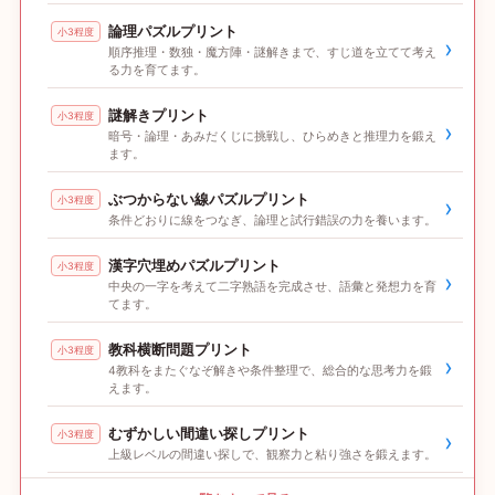
論理パズルプリント
小3程度
›
順序推理・数独・魔方陣・謎解きまで、すじ道を立てて考え
る力を育てます。
謎解きプリント
小3程度
›
暗号・論理・あみだくじに挑戦し、ひらめきと推理力を鍛え
ます。
ぶつからない線パズルプリント
小3程度
›
条件どおりに線をつなぎ、論理と試行錯誤の力を養います。
漢字穴埋めパズルプリント
小3程度
›
中央の一字を考えて二字熟語を完成させ、語彙と発想力を育
てます。
教科横断問題プリント
小3程度
›
4教科をまたぐなぞ解きや条件整理で、総合的な思考力を鍛
えます。
むずかしい間違い探しプリント
小3程度
›
上級レベルの間違い探しで、観察力と粘り強さを鍛えます。