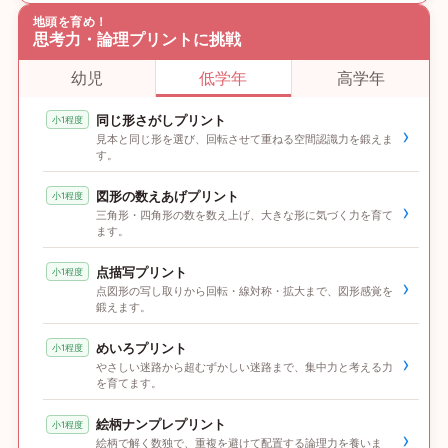
地頭を育め！
思考力・論理プリントに挑戦
幼児
低学年
高学年
同じ形さがしプリント
小1程度
›
見本と同じ形を選び、回転させて重ねる空間認識力を鍛えま
す。
図形の数えあげプリント
小1程度
›
三角形・四角形の数を数え上げ、大きな形に気づく力を育て
ます。
点描写プリント
小1程度
›
点図形の写し取りから回転・線対称・拡大まで、図形感覚を
鍛えます。
めいろプリント
小1程度
›
やさしい迷路から超むずかしい迷路まで、集中力と考える力
を育てます。
絵柄ナンプレプリント
小1程度
›
絵柄で解く数独で、重複を避けて配置する論理力を養いま