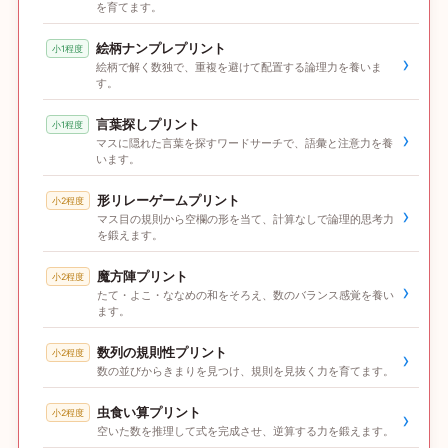
を育てます。
絵柄ナンプレプリント
小1程度
›
絵柄で解く数独で、重複を避けて配置する論理力を養いま
す。
言葉探しプリント
小1程度
›
マスに隠れた言葉を探すワードサーチで、語彙と注意力を養
います。
形リレーゲームプリント
小2程度
›
マス目の規則から空欄の形を当て、計算なしで論理的思考力
を鍛えます。
魔方陣プリント
小2程度
›
たて・よこ・ななめの和をそろえ、数のバランス感覚を養い
ます。
数列の規則性プリント
小2程度
›
数の並びからきまりを見つけ、規則を見抜く力を育てます。
虫食い算プリント
小2程度
›
空いた数を推理して式を完成させ、逆算する力を鍛えます。