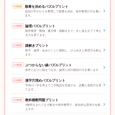
順番を決めるパズルプリント
小2程度
›
会話の手がかりを整理して順番を決め、条件整理の力を養い
ます。
論理パズルプリント
小3程度
›
順序推理・数独・魔方陣・謎解きまで、すじ道を立てて考え
る力を育てます。
謎解きプリント
小3程度
›
暗号・論理・あみだくじに挑戦し、ひらめきと推理力を鍛え
ます。
ぶつからない線パズルプリント
小3程度
›
条件どおりに線をつなぎ、論理と試行錯誤の力を養います。
漢字穴埋めパズルプリント
小3程度
›
中央の一字を考えて二字熟語を完成させ、語彙と発想力を育
てます。
教科横断問題プリント
小3程度
›
4教科をまたぐなぞ解きや条件整理で、総合的な思考力を鍛
えます。