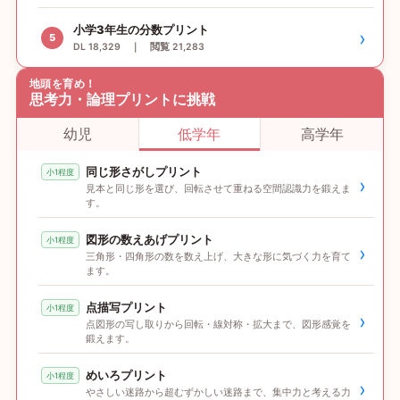
小学3年生の分数プリント
›
5
DL 18,329 ｜ 閲覧 21,283
地頭を育め！
思考力・論理プリントに挑戦
幼児
低学年
高学年
同じ形さがしプリント
小1程度
›
見本と同じ形を選び、回転させて重ねる空間認識力を鍛えま
す。
図形の数えあげプリント
小1程度
›
三角形・四角形の数を数え上げ、大きな形に気づく力を育て
ます。
点描写プリント
小1程度
›
点図形の写し取りから回転・線対称・拡大まで、図形感覚を
鍛えます。
めいろプリント
小1程度
›
やさしい迷路から超むずかしい迷路まで、集中力と考える力