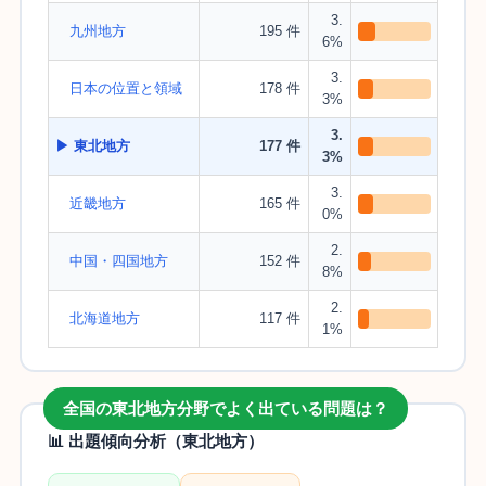
3.
九州地方
195 件
6%
3.
日本の位置と領域
178 件
3%
3.
▶ 東北地方
177 件
3%
3.
近畿地方
165 件
0%
2.
中国・四国地方
152 件
8%
2.
北海道地方
117 件
1%
全国の東北地方分野でよく出ている問題は？
📊 出題傾向分析（東北地方）