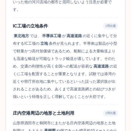
いった他の河川流域の都市と混同しないよう注意が必要で
す。
IC工場の立地条件
1問出題
東北地方
では、
半導体工場
が
高速道路
の近くに集中して分
布するIC工場の
立地
条件が見られます。半導体は製品が小型
で軽量かつ高付加価値であるため、船舶による大量輸送より
も迅速な輸送が可能なトラック輸送が適しています。そのた
め、交通の利便性が高く全国への配送が容易な
高速道路
の近
くに工場を配置することが重要となります。試験では港湾の
近くや県庁所在地に集中しているといった誤った選択肢が出
されることがあるため、あくまで高速道路網との結びつきが
強いという特徴を正しく理解しておくことが大切です。
庄内空港周辺の地形と土地利用
1問出題
山形県酒田市と鶴岡市にまたがる庄内空港周辺の地形と土地
利用は、もともと
果樹園
や畑であった標高約10メートルから