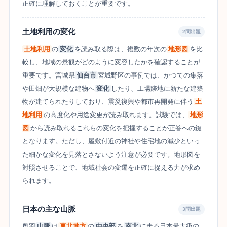
正確に理解しておくことが重要です。
土地利用の変化
2問出題
土地利用
の
変化
を読み取る際は、複数の年次の
地形図
を比
較し、地域の景観がどのように変容したかを確認することが
重要です。宮城県
仙台市
宮城野区の事例では、かつての集落
や田畑が大規模な建物へ
変化
したり、工場跡地に新たな建築
物が建てられたりしており、震災復興や都市再開発に伴う
土
地利用
の高度化や用途変更が読み取れます。試験では、
地形
図
から読み取れるこれらの変化を把握することが正答への鍵
となります。ただし、屋敷付近の神社や住宅地の減少といっ
た細かな変化を見落とさないよう注意が必要です。地形図を
対照させることで、地域社会の変遷を正確に捉える力が求め
られます。
日本の主な山脈
3問出題
奥羽
山脈
は
東北地方
の
中央部
を
南北
に走る日本最大級の