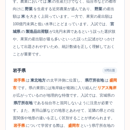
す。農業においては
米
の生産だけでなく、仙台市などの都市
向けに
野菜
を生産する近郊農業が盛んであり、
野菜
の産出
額は
米
を大きく上回っています。一方で、果実の産出額は
100億円未満と低い水準にとどまっています。入試では、
宮
城県
の
製造品出荷額
が1兆円未満であるという誤った選択肢
や、果実の産出額が最も多いといった誤った記述がひっかけ
として出題されやすいため、統計数値を正しく理解しておく
ことが重要です。
岩手県
5問出題
岩手県
は
東北地方
の太平洋側に位置し、
県庁所在地
は
盛岡
市
です。県の東部には海岸線が複雑に入り組んだ
リアス海岸
が広がっているのが地理的な特徴です。入試では、宮城県の
県庁所在地
である仙台市と混同しないように注意が必要で
す。また、奥羽山脈などの地形とあわせて、近隣の県との位
置関係や地形の違いを正しく区別することが求められます。
岩手県
について学習する際は、
盛岡市
という県庁所在地の