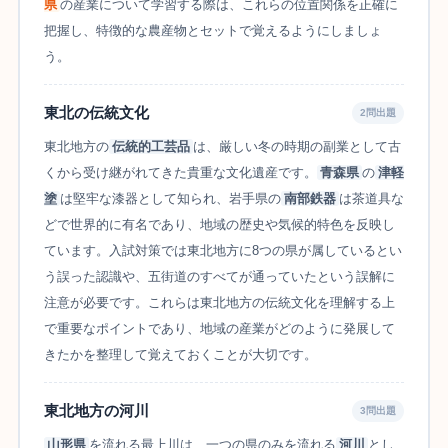
県
の産業について学習する際は、これらの位置関係を正確に
把握し、特徴的な農産物とセットで覚えるようにしましょ
う。
東北の伝統文化
2問出題
東北地方の
伝統的工芸品
は、厳しい冬の時期の副業として古
くから受け継がれてきた貴重な文化遺産です。
青森県
の
津軽
塗
は堅牢な漆器として知られ、岩手県の
南部鉄器
は茶道具な
どで世界的に有名であり、地域の歴史や気候的特色を反映し
ています。入試対策では東北地方に8つの県が属しているとい
う誤った認識や、五街道のすべてが通っていたという誤解に
注意が必要です。これらは東北地方の伝統文化を理解する上
で重要なポイントであり、地域の産業がどのように発展して
きたかを整理して覚えておくことが大切です。
東北地方の河川
3問出題
山形県
を流れる最上川は、一つの県のみを流れる
河川
とし