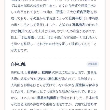
ては日本屈指の規模を誇ります。古くから舟運や農業用水と
して利用されてきたこの川は、
下流
に広大な
庄内平野
を形
成しており、その豊かな水資源によって
庄内平野
は日本有数
の米どころとして発展しました。入試では
東北地方
の他の主
要な
河川
である北上川と混同しやすいため注意が必要です。
最上川は
山形県
、北上川は岩手県から宮城県へと流れるとい
う違いを整理し、それぞれの特徴を正しく理解しておくこと
が大切です。
白神山地
2問出題
白神山地は
青森県
と
秋田県
の県境に広がる山地で、世界最
大級の規模を誇る
ブナ
の
原生林
が残されている地域です。
人為的な影響をほとんど受けていない広大な
原生林
が保存さ
れており、世界的に見ても貴重な生態系が保たれていること
から、ユネスコの
世界自然遺産
に登録されました。日本の豊
かな自然環境を象徴する重要な地域ですが、試験では吉野す