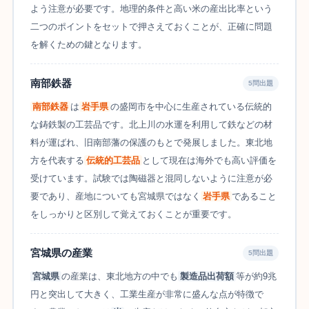
よう注意が必要です。地理的条件と高い米の産出比率という
二つのポイントをセットで押さえておくことが、正確に問題
を解くための鍵となります。
南部鉄器
5問出題
南部鉄器
は
岩手県
の盛岡市を中心に生産されている伝統的
な鋳鉄製の工芸品です。北上川の水運を利用して鉄などの材
料が運ばれ、旧南部藩の保護のもとで発展しました。東北地
方を代表する
伝統的工芸品
として現在は海外でも高い評価を
受けています。試験では陶磁器と混同しないように注意が必
要であり、産地についても宮城県ではなく
岩手県
であること
をしっかりと区別して覚えておくことが重要です。
宮城県の産業
5問出題
宮城県
の産業は、東北地方の中でも
製造品出荷額
等が約9兆
円と突出して大きく、工業生産が非常に盛んな点が特徴で