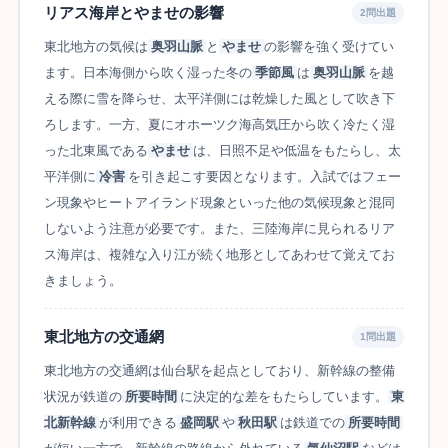
リアス海岸とやませの影響
2問出題
東北地方の気候は
奥羽山脈
と
やませ
の影響を強く受けてい
ます。日本海側から吹く湿った冬の
季節風
は
奥羽山脈
を越
える際に雪を降らせ、太平洋側には乾燥した風として吹き下
ろします。一方、夏にオホーツク海高気圧から吹く冷たく湿
った北東風である
やませ
は、日照不足や低温をもたらし、太
平洋側に
冷害
を引き起こす要因となります。入試ではフェー
ン現象やヒートアイランド現象といった他の気候現象と混同
しないよう注意が必要です。また、三陸海岸に見られるリア
ス海岸は、複雑な入り江が続く地形としてあわせて覚えてお
きましょう。
東北地方の交通網
1問出題
東北地方の交通網は仙台駅を起点としており、新幹線の整備
状況が鉄道の
所要時間
に決定的な差をもたらしています。
東
北新幹線
が利用できる
盛岡駅
や
秋田駅
は鉄道での
所要時間