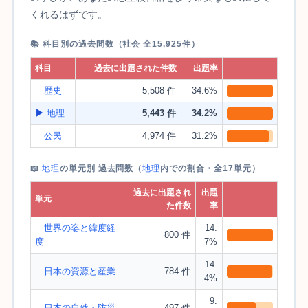
くれるはずです。
📚 科目別の過去問数（社会 全15,925件）
科目
過去に出題された件数
出題率
歴史
5,508 件
34.6%
▶
地理
5,443 件
34.2%
公民
4,974 件
31.2%
📖
地理
の単元別 過去問数（
地理
内での割合・全17単元）
過去に出題され
出題
単元
た件数
率
世界の姿と緯度経
14.
800 件
度
7%
14.
日本の資源と産業
784 件
4%
9.
日本の自然・防災
497 件