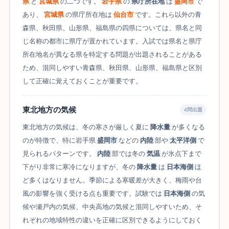
県
と
宮城県
の二つです。
岩手県
の
県庁所在地
は
盛岡市
で
あり、
宮城県
の県庁所在地は
仙台市
です。これら以外の青
森県、秋田県、山形県、福島県の四県については、県名と同
じ名称の都市に県庁が置かれています。入試では県名と県庁
所在地名が異なる県を特定する問題が出題されることがある
ため、混同しやすい青森県、秋田県、山形県、福島県と区別
して正確に覚えておくことが重要です。
東北地方の気候
4問出題
東北地方の気候は、冬の寒さが厳しく夏に
降水量
が多くなる
のが特徴で、特に岩手県
盛岡市
などの
内陸
部や
太平洋側
で
見られるパターンです。
内陸
部では冬の
気温
が氷点下まで
下がり非常に寒冷になりますが、冬の
降水量
は
日本海側
ほ
ど多くはなりません。季節による寒暖差が大きく、梅雨や台
風の影響を強く受ける点も重要です。試験では
日本海側
の気
候や瀬戸内の気候、中央高地の気候と混同しやすいため、そ
れぞれの地域特性の違いを正確に区別できるようにしておく