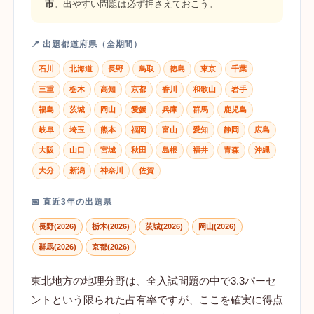
市
。出やすい問題は必ず押さえておこう。
📍 出題都道府県（全期間）
石川
北海道
長野
鳥取
徳島
東京
千葉
三重
栃木
高知
京都
香川
和歌山
岩手
福島
茨城
岡山
愛媛
兵庫
群馬
鹿児島
岐阜
埼玉
熊本
福岡
富山
愛知
静岡
広島
大阪
山口
宮城
秋田
島根
福井
青森
沖縄
大分
新潟
神奈川
佐賀
📅 直近3年の出題県
長野(2026)
栃木(2026)
茨城(2026)
岡山(2026)
群馬(2026)
京都(2026)
東北地方の地理分野は、全入試問題の中で3.3パーセ
ントという限られた占有率ですが、ここを確実に得点