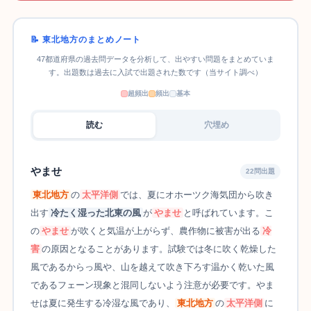
📝 東北地方のまとめノート
47都道府県の過去問データを分析して、出やすい問題をまとめていま
す。出題数は過去に入試で出題された数です（当サイト調べ）
超頻出
頻出
基本
読む
穴埋め
やませ
22問出題
東北地方
の
太平洋側
では、夏にオホーツク海気団から吹き
出す
冷たく湿った北東の風
が
やませ
と呼ばれています。こ
の
やませ
が吹くと気温が上がらず、農作物に被害が出る
冷
害
の原因となることがあります。試験では冬に吹く乾燥した
風であるからっ風や、山を越えて吹き下ろす温かく乾いた風
であるフェーン現象と混同しないよう注意が必要です。やま
せは夏に発生する冷湿な風であり、
東北地方
の
太平洋側
に