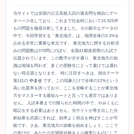
当サイトでは全国の公立高校入試の過去問を独自にデー
タベース化しており、これまで社会科において15,925件
もの問題を徹底分析してきました。その膨大なデータの
中で、今回学習する「東北地方」は、地理全体の3.3%を
占める非常に重要な単元です。 東北地方に関する分析済
みの問題数は370問にのぼり、全国41都道府県の入試で
出題されています。この数字が示す通り、東北地方の知
識は地域を問わず、多くの受験生にとって避けては通れ
ない得点源となります。 特に注目すべきは、頻出テーマ
第1位の
やませ
です。この現象だけで全体の12%という
高い出題率を誇っており、ここを攻略することが東北地
方をマスターする最短ルートと言っても過言ではありま
せん。 入試本番までの限られた時間の中で、やみくもに
暗記をする必要はありません。当サイトが導き出した分
析結果を武器にすれば、効率よく得点を伸ばすことが可
能です。さあ、東北地方の攻略を始めましょう。ここで
の学びが、あなたの志望校合格をより確実なものにして