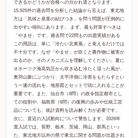
できるかどうかが合格への分かれ道となります。
15,925件の過去問を分析した結論から言えば、東北地
方は「気候と産業の結びつき」を問う問題が圧倒的に
出やすい傾向にあります。 まず、最も対策すべきは
「やませ」です。過去問で22問もの出題実績がある
この用語は、単に「冷たい北東風」と覚えるだけでは
不十分です。なぜ「やませ」が吹くと農作物に被害が
出るのか、そのメカニズムを理解してください。夏に
オホーツク海高気圧から吹き込む冷たく湿った風が、
奥羽山脈にぶつかり、太平洋側に冷害をもたらすとい
う一連の流れを、地形図とセットで頭に入れることが
重要です。また、仙台市（8問）の政令指定都市とし
ての役割や、福島県（6問）の復興の歩みや伝統工芸
品についても、統計資料を読み解く力が必要です。
次に、直近の入試動向について警告します。2026年
度入試では、長野、栃木、茨城、岡山、群馬といっ
た、東北地方以外の県で東北に関する問題が出題され