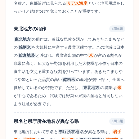
名称と、東部沿岸に見られる
リアス海岸
という地形用語をし
っかりと結びつけて覚えておくことが重要です。
東北地方の稲作
4問出題
東北地方
の稲作は、冷涼な気候を活かしてあきたこまちなど
の
銘柄米
を大規模に生産する農業形態です。この地域は日本
の
穀倉地帯
と呼ばれ、農業産出額の中で
米
が占める割合が
非常に高く、広大な平野部を利用した大規模な稲作が日本の
食生活を支える重要な役割を担っています。あきたこまちや
つや姫といった品質の高い
銘柄米
の産地が競い合い、全国へ
供給しているのが特徴です。ただし、
東北地方
の農業は
米
が中心であるため、試験では野菜や果実の産地と混同しない
よう注意が必要です。
県名と県庁所在地名が異なる県
3問出題
東北地方において県名と
県庁所在地
名が異なる県は、
岩手