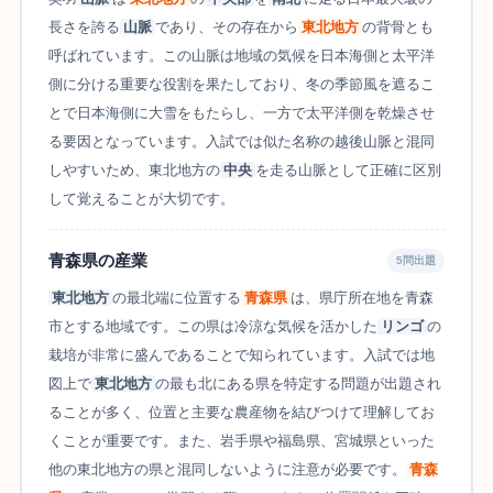
長さを誇る
山脈
であり、その存在から
東北地方
の背骨とも
呼ばれています。この山脈は地域の気候を日本海側と太平洋
側に分ける重要な役割を果たしており、冬の季節風を遮るこ
とで日本海側に大雪をもたらし、一方で太平洋側を乾燥させ
る要因となっています。入試では似た名称の越後山脈と混同
しやすいため、東北地方の
中央
を走る山脈として正確に区別
して覚えることが大切です。
青森県の産業
5問出題
東北地方
の最北端に位置する
青森県
は、県庁所在地を青森
市とする地域です。この県は冷涼な気候を活かした
リンゴ
の
栽培が非常に盛んであることで知られています。入試では地
図上で
東北地方
の最も北にある県を特定する問題が出題され
ることが多く、位置と主要な農産物を結びつけて理解してお
くことが重要です。また、岩手県や福島県、宮城県といった
他の東北地方の県と混同しないように注意が必要です。
青森