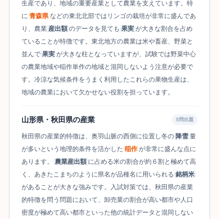
生産であり、地域の重要産業として農業を支えています。特
に
青森県
などの東北北部ではリンゴの栽培が非常に盛んであ
り、農業
産出額
のデータを見ても
果実
が大きな割合を占め
ていることが特徴です。東北地方の農業は米や畜産、野菜と
並んで
果実
が大きな柱となっていますが、試験では野菜中心
の農業地域や稲作単作の地域と混同しないよう注意が必要で
す。冷涼な気候条件をうまく利用したこれらの果物生産は、
地域の農業において欠かせない役割を担っています。
山形県・秋田県の産業
5問出題
秋田県の産業的特徴は、奥羽山脈の西側に位置し冬の
降雪
量
が多いという地理的条件を活かした
稲作
が非常に盛んな点に
あります。
農業産出額
に占める米の割合が約６割と極めて高
く、あきたこまちのように県名が品種名に用いられる
銘柄米
があることが大きな強みです。入試対策では、秋田県の産業
的特徴を問う問題において、卸売業の割合が高い都市や人口
密度が極めて高い都市といった他の統計データと混同しない