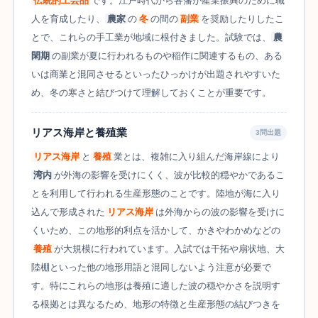
伝統的工芸品
です。江戸時代から各藩が産業振興のために職
人を育成したり、
農家
の
冬
の間の
副業
を奨励したりしたこ
とで、これらの手工業が地域に根付きました。試験では、
農
閑期
の副業が夏に行われるものや稲作に関連するもの、ある
いは商業と混同させるといったひっかけが出題されやすいた
め、冬の寒さと結びつけて理解しておくことが重要です。
リアス海岸と養殖業
3問出題
リアス海岸
と
養殖
業とは、複雑に入り組んだ海岸線により
湾内
が外海の影響を受けにくく、波が比較的穏やかであるこ
とを利用して行われる生産形態のことです。陸地が海に入り
込んで形成された
リアス海岸
は外海からの波の影響を受けに
くいため、この地形的利点を活かして、かきやわかめなどの
養殖
が大規模に行われています。入試では干拓や扇状地、大
陸棚といった他の地形用語と混同しないよう注意が必要で
す。特にこれらの地形は養殖に適した波の穏やかさを説明す
る根拠とは異なるため、地形の特徴と生産形態の結びつきを