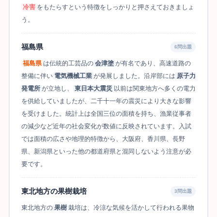
冷害
をもたらすという特徴をしっかりと押さえておきましょ
う。
福島県
6問出題
福島県
は伝統的工芸品の
会津塗
が有名であり、高速道路の
整備に伴い
電気機械工業
が発展しました。沿岸部には
原子力
発電所
が立地し、
東日本大震災
以前は関東地方へ多くの電力
を供給していましたが、二千十一年の震災により大きな影響
を受けました。統計上は全国三位の面積を持ち、漁業従事者
の減少など近年の社会変化が数値に反映されています。入試
では面積の広さや地理的特徴から、大阪府、香川県、長野
県、新潟県といった他の都道府県と混同しないよう注意が必
要です。
東北地方の果樹栽培
3問出題
東北地方の
果樹
栽培は、冷涼な気候を活かして行われる果物