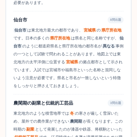
必要があります。
仙台市
8問出題
仙台市
は東北地方最大の都市であり、
宮城県
の
県庁所在地
です。日本の多くの
県庁所在地
は県名と同じ名称ですが、
仙
台市
のように都道府県名と県庁所在地の都市名が
異なる
事例
の一つとして試験で問われることがあります。地図上では東
北地方の太平洋側に位置する
宮城県
の拠点都市として示され
ています。入試では宮城市や福島市といった名称と混同しな
いよう注意が必要です。県名と市名が一致しないという特徴
をしっかりと押さえておきましょう。
農閑期の副業と伝統的工芸品
3問出題
東北地方のような積雪地帯では
冬
の寒さが厳しく雪深いた
め、屋外での農作業ができない
農閑期
が長くなります。この
時期の
副業
として発展したのが漆器や鉄器、将棋駒といった