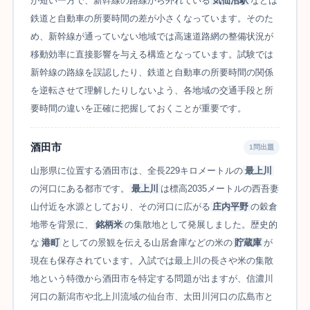
が短い一方で、新幹線の路線から外れている
気仙沼駅
などは
鉄道と自動車の所要時間の差が小さくなっています。そのた
め、新幹線が通っていない地域では高速道路網の整備状況が
移動効率に直接影響を与える構造となっています。試験では
新幹線の路線を誤認したり、鉄道と自動車の所要時間の関係
を逆転させて理解したりしないよう、各地域の交通手段と所
要時間の違いを正確に把握しておくことが重要です。
酒田市
1問出題
山形県に位置する酒田市は、全長229キロメートルの
最上川
の河口にある都市です。
最上川
は標高2035メートルの西吾妻
山付近を水源としており、その河口に広がる
庄内平野
の穀倉
地帯を背景に、
銘柄米
の集散地として発展しました。歴史的
な
港町
としての景観を伝える山居倉庫などの米の
貯蔵庫
が
現在も保存されています。入試では最上川の長さや米の集散
地という特徴から酒田市を特定する問題が出ますが、信濃川
河口の新潟市や北上川流域の仙台市、太田川河口の広島市と