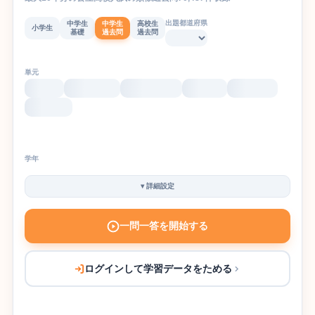
出題都道府県
中学生
中学生
高校生
小学生
基礎
過去問
過去問
単元
学年
▾
詳細設定
一問一答を開始する
ログインして学習データをためる