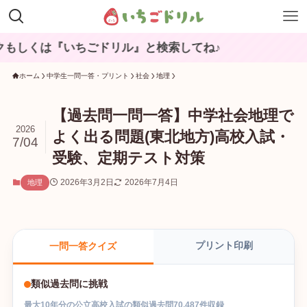
いちごドリル』と検索してね♪
ホーム
中学生一問一答・プリント
社会
地理
【過去問一問一答】中学社会地理で
2026
よく出る問題(東北地方)高校入試・
7/04
受験、定期テスト対策
2026年3月2日
2026年7月4日
地理
プリント印刷
一問一答クイズ
類似過去問に挑戦
最大
10
年分の
公立高校入試
の
類似過去問
70,487
件収録