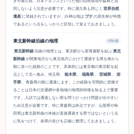
ぎや屋久島、日本アルプスといった他の自然環境や森林と混
同しないよう注意が必要です。特に屋久島も同じく
世界自然
遺産
に登録されていますが、白神山地は
ブナ
の原生林が特徴
であるという点をしっかりと区別して覚えておきましょう。
東北新幹線沿線の地理
2問出題
東北新幹線
沿線の地理とは、東京駅から新青森駅を結ぶ
東北
新幹線
が関東地方から東北地方にかけて通過する県を南から
順に並べた経路のことです。具体的には東京都の東京駅を起
点として北へ進み、埼玉県、
栃木県
、
福島県
、
宮城県
、
岩
手県
、青森県の順に通過します。この経路を空間的に把握す
ることは日本の交通網や各地域の地理的特徴を知る上で重要
です。入試では通過しない県を問うひっかけ問題が出やすい
ため注意が必要です。特に青森県は終点ですが、山形県や秋
田県は東北新幹線の本線が直接通過する県ではないという点
に気をつけて、各県の並びを正確に整理しておきましょう。