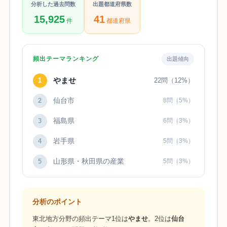
分析した過去問数
出題都道府県数
15,925
41
件
都道府県
頻出テーマランキング
出題傾向
やませ
1
22問（12%）
仙台市
2
8問（5%）
福島県
3
6問（3%）
岩手県
4
5問（3%）
山形県・秋田県の産業
5
5問（3%）
分析のポイント
東北地方分野の頻出テーマ1位は
やませ
。2位は
仙台