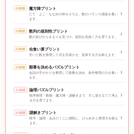
魔方陣プリント
小2程度
›
たて・よこ・ななめの和をそろえ、数のバランス感覚を養い
ます。
数列の規則性プリント
小2程度
›
数の並びからきまりを見つけ、規則を見抜く力を育てます。
虫食い算プリント
小2程度
›
空いた数を推理して式を完成させ、逆算する力を鍛えます。
順番を決めるパズルプリント
小2程度
›
会話の手がかりを整理して順番を決め、条件整理の力を養い
ます。
論理パズルプリント
小3程度
›
順序推理・数独・魔方陣・謎解きまで、すじ道を立てて考え
る力を育てます。
謎解きプリント
小3程度
›
暗号・論理・あみだくじに挑戦し、ひらめきと推理力を鍛え
ます。