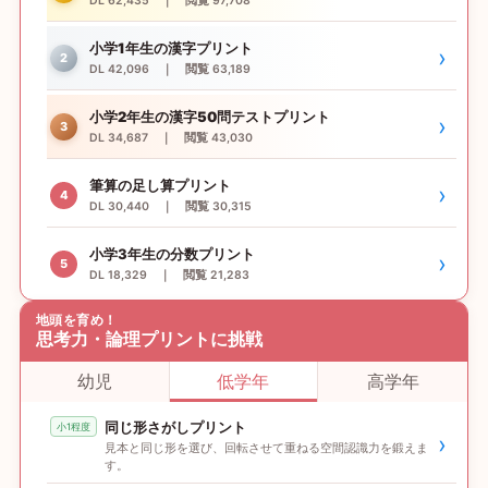
DL 62,435 ｜ 閲覧 97,708
小学1年生の漢字プリント
›
2
DL 42,096 ｜ 閲覧 63,189
小学2年生の漢字50問テストプリント
›
3
DL 34,687 ｜ 閲覧 43,030
筆算の足し算プリント
›
4
DL 30,440 ｜ 閲覧 30,315
小学3年生の分数プリント
›
5
DL 18,329 ｜ 閲覧 21,283
地頭を育め！
思考力・論理プリントに挑戦
幼児
低学年
高学年
同じ形さがしプリント
小1程度
›
見本と同じ形を選び、回転させて重ねる空間認識力を鍛えま
す。