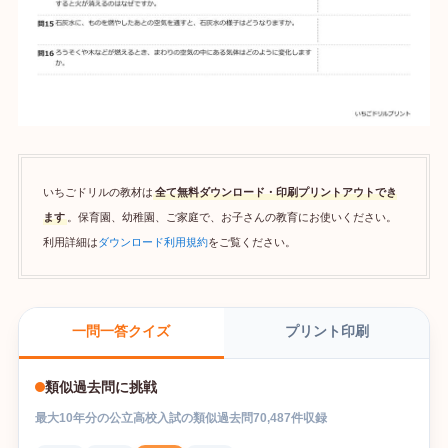
いちごドリルの教材は
全て無料ダウンロード・印刷プリントアウトでき
ます
。保育園、幼稚園、ご家庭で、お子さんの教育にお使いください。
利用詳細は
ダウンロード利用規約
をご覧ください。
プリント印刷
一問一答クイズ
類似過去問に挑戦
最大
10
年分の
公立高校入試
の
類似過去問
70,487
件収録