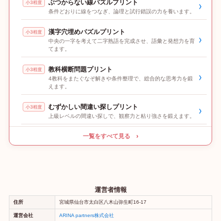
ぶつからない線パズルプリント
小3程度
›
条件どおりに線をつなぎ、論理と試行錯誤の力を養います。
漢字穴埋めパズルプリント
小3程度
›
中央の一字を考えて二字熟語を完成させ、語彙と発想力を育
てます。
教科横断問題プリント
小3程度
›
4教科をまたぐなぞ解きや条件整理で、総合的な思考力を鍛
えます。
むずかしい間違い探しプリント
小3程度
›
上級レベルの間違い探しで、観察力と粘り強さを鍛えます。
一覧をすべて見る ›
運営者情報
住所
宮城県仙台市太白区八木山弥生町16-17
運営会社
ARINA partners株式会社