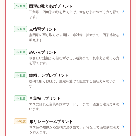
図形の数えあげプリント
小1程度
›
三角形・四角形の数を数え上げ、大きな形に気づく力を育て
ます。
点描写プリント
小1程度
›
点図形の写し取りから回転・線対称・拡大まで、図形感覚を
鍛えます。
めいろプリント
小1程度
›
やさしい迷路から超むずかしい迷路まで、集中力と考える力
を育てます。
絵柄ナンプレプリント
小1程度
›
絵柄で解く数独で、重複を避けて配置する論理力を養いま
す。
言葉探しプリント
小1程度
›
マスに隠れた言葉を探すワードサーチで、語彙と注意力を養
います。
形リレーゲームプリント
小2程度
›
マス目の規則から空欄の形を当て、計算なしで論理的思考力
を鍛えます。