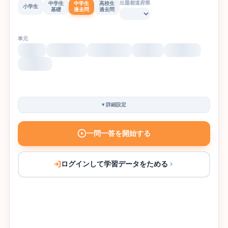
出題都道府県
中学生
中学生
高校生
小学生
基礎
過去問
過去問
単元
▾
詳細設定
一問一答を開始する
ログインして学習データをためる