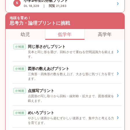
小学3年生の分数プリント
›
5
DL 18,329 ｜ 閲覧 21,283
地頭を育め！
思考力・論理プリントに挑戦
幼児
低学年
高学年
同じ形さがしプリント
小1程度
›
見本と同じ形を選び、回転させて重ねる空間認識力を鍛えま
す。
図形の数えあげプリント
小1程度
›
三角形・四角形の数を数え上げ、大きな形に気づく力を育て
ます。
点描写プリント
小1程度
›
点図形の写し取りから回転・線対称・拡大まで、図形感覚を
鍛えます。
めいろプリント
小1程度
›
やさしい迷路から超むずかしい迷路まで、集中力と考える力
を育てます。