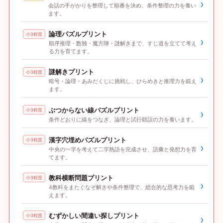
›
会話の手がかりを整理して順番を決め、条件整理の力を養い
ます。
論理パズルプリント
小3程度
›
順序推理・数独・魔方陣・謎解きまで、すじ道を立てて考え
る力を育てます。
謎解きプリント
小3程度
›
暗号・論理・あみだくじに挑戦し、ひらめきと推理力を鍛え
ます。
ぶつからない線パズルプリント
小3程度
›
条件どおりに線をつなぎ、論理と試行錯誤の力を養います。
漢字穴埋めパズルプリント
小3程度
›
中央の一字を考えて二字熟語を完成させ、語彙と発想力を育
てます。
教科横断問題プリント
小3程度
›
4教科をまたぐなぞ解きや条件整理で、総合的な思考力を鍛
えます。
むずかしい間違い探しプリント
小3程度
›