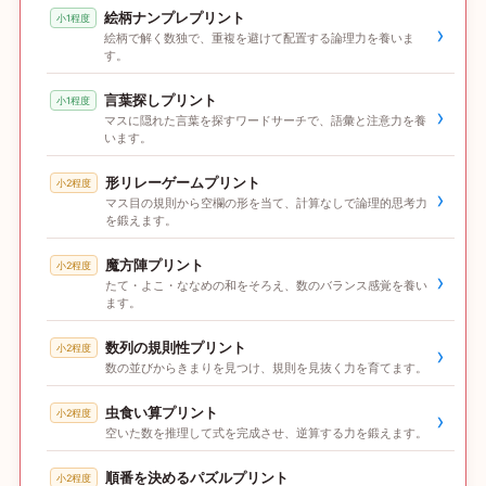
絵柄ナンプレプリント
小1程度
›
絵柄で解く数独で、重複を避けて配置する論理力を養いま
す。
言葉探しプリント
小1程度
›
マスに隠れた言葉を探すワードサーチで、語彙と注意力を養
います。
形リレーゲームプリント
小2程度
›
マス目の規則から空欄の形を当て、計算なしで論理的思考力
を鍛えます。
魔方陣プリント
小2程度
›
たて・よこ・ななめの和をそろえ、数のバランス感覚を養い
ます。
数列の規則性プリント
小2程度
›
数の並びからきまりを見つけ、規則を見抜く力を育てます。
虫食い算プリント
小2程度
›
空いた数を推理して式を完成させ、逆算する力を鍛えます。
順番を決めるパズルプリント
小2程度