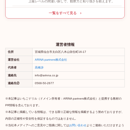
上級レベルの間違い探しで、観察力と粘り強さを鍛えます。
一覧をすべて見る ›
運営者情報
住所
宮城県仙台市太白区八木山弥生町16-17
運営会社
ARINA partners株式会社
代表者
高橋渉
連絡先
info@arinna.co.jp
連絡先②
0568-50-2677
※本記事はいちごドリル（ドメイン所有者：ARINA partners株式会社）と提携する教材の
PR情報を含んでおります。
※本記事に掲載している情報は、できる限り正確な情報を掲載するよう努めておりますが、
内容の正確性や安全性を保証するものではありません。
※当社本メディアへのご意見やご指摘に関しては
お問い合わせ
よりご連絡いただけますよう