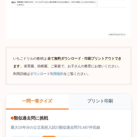
いちごドリルの教材は
全て無料ダウンロード・印刷プリントアウトでき
ます
。保育園、幼稚園、ご家庭で、お子さんの教育にお使いください。
利用詳細は
ダウンロード利用規約
をご覧ください。
プリント印刷
一問一答クイズ
類似過去問に挑戦
最大
10
年分の
公立高校入試
の
類似過去問
70,487
件収録