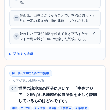
る。
偏西風が山脈にぶつかることで、季節に関わらず
常に一定の降雨が山脈の北側にもたらされる。
乾燥した空気が山脈を越えて吹き下ろすため、イ
ンド半島全域が一年中乾燥した気候になる。
💡 答えを確認
岡山県公立高校入試(2022)類似
中央アジアの地理的位置
世界の諸地域の区分において、「中央アジ
Q10
ア」と呼ばれる地域の位置関係を正しく説明
しているものはどれですか。
地理
アジア州
★★ 基本
具体例
正答率 —
🔥 類題2問