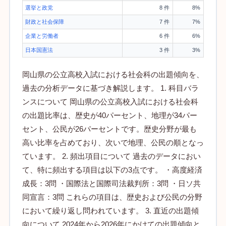
選挙と政党
8 件
8%
財政と社会保障
7 件
7%
企業と労働者
6 件
6%
日本国憲法
3 件
3%
岡山県の公立高校入試における社会科の出題傾向を、
過去の分析データに基づき解説します。 1. 科目バラ
ンスについて 岡山県の公立高校入試における社会科
の出題比率は、歴史が40パーセント、地理が34パー
セント、公民が26パーセントです。歴史分野が最も
高い比率を占めており、次いで地理、公民の順となっ
ています。 2. 頻出項目について 過去のデータにおい
て、特に頻出する項目は以下の3点です。 ・高度経済
成長：3問 ・国際法と国際司法裁判所：3問 ・日ソ共
同宣言：3問 これらの項目は、歴史および公民の分野
において繰り返し問われています。 3. 直近の出題傾
向について 2024年から2026年にかけての出題傾向と