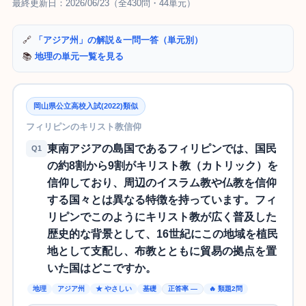
最終更新日：2026/06/23（全430問・44単元）
🔗
「アジア州」の解説＆一問一答（単元別）
📚
地理の単元一覧を見る
岡山県公立高校入試(2022)類似
フィリピンのキリスト教信仰
東南アジアの島国であるフィリピンでは、国民
Q1
の約8割から9割がキリスト教（カトリック）を
信仰しており、周辺のイスラム教や仏教を信仰
する国々とは異なる特徴を持っています。フィ
リピンでこのようにキリスト教が広く普及した
歴史的な背景として、16世紀にこの地域を植民
地として支配し、布教とともに貿易の拠点を置
いた国はどこですか。
地理
アジア州
★ やさしい
基礎
正答率 —
🔥 類題2問