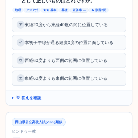
として正しいものはどれですか。
地理
アジア州
★★ 基本
基礎
正答率 —
🔥 類題2問
東経20度から東経40度の間に位置している
本初子午線が通る経度0度の位置に面している
西経60度よりも西側の範囲に位置している
東経60度よりも東側の範囲に位置している
💡 答えを確認
岡山県公立高校入試(2025)類似
ヒンドゥー教