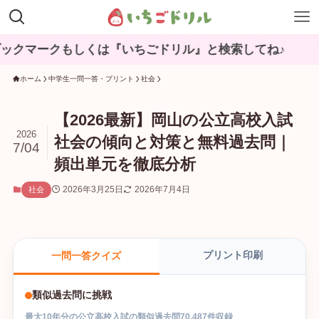
もしくは『いちごドリル』と検索してね♪
ホーム
中学生一問一答・プリント
社会
【2026最新】岡山の公立高校入試
2026
社会の傾向と対策と無料過去問｜
7/04
頻出単元を徹底分析
2026年3月25日
2026年7月4日
社会
プリント印刷
一問一答クイズ
類似過去問に挑戦
最大
10
年分の
公立高校入試
の
類似過去問
70,487
件収録