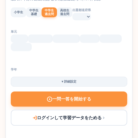
出題都道府県
中学生
中学生
高校生
小学生
基礎
過去問
過去問
単元
学年
▾
詳細設定
一問一答を開始する
ログインして学習データをためる