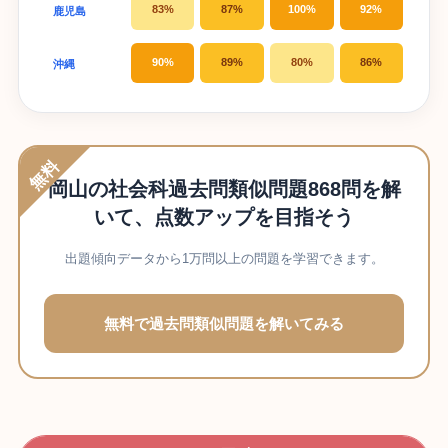
83%
87%
100%
92%
鹿児島
90%
89%
80%
86%
沖縄
無料
岡山の社会科過去問類似問題868問を解
いて、点数アップを目指そう
出題傾向データから1万問以上の問題を学習できます。
無料で過去問類似問題を解いてみる