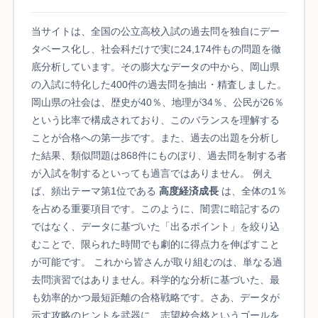
当サイトは、全国の公立高校入試の過去問を独自にデー
タベース化し、社会科だけで実に24,174件もの問題を徹
底分析しています。その膨大なデータの中から、岡山県
の入試に特化した400件の過去問を抽出・精査しました。
岡山県の社会は、歴史が40％、地理が34％、公民が26％
という比率で構成されており、このバランスを理解する
ことが合格への第一歩です。また、過去の出題を分析し
た結果、類似問題は868件にものぼり、過去問を制する者
が入試を制するといっても過言ではありません。 例え
ば、頻出テーマ第1位である
高度経済成長
は、全体の1％
を占める重要項目です。このように、闇雲に暗記するの
ではなく、データに基づいた「出るポイント」を絞り込
むことで、限られた時間でも劇的に得点力を伸ばすこと
が可能です。 これから皆さんが取り組むのは、単なる過
去問演習ではありません。科学的な分析に基づいた、最
も効率的かつ最短距離の合格戦略です。さあ、データが
示す攻略のヒントを武器に、志望校合格というゴールを