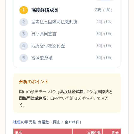
高度経済成長
1
3問（1%）
国際法と国際司法裁判所
2
3問（1%）
日ソ共同宣言
3
3問（1%）
地方交付税交付金
4
3問（1%）
富岡製糸場
5
3問（1%）
分析のポイント
岡山の頻出テーマ1位は
高度経済成長
。2位は
国際法と
国際司法裁判所
。出やすい問題は必ず押さえておこ
う。
地理
の単元別 出題数（岡山・全135件）
単元
出題件数
割合