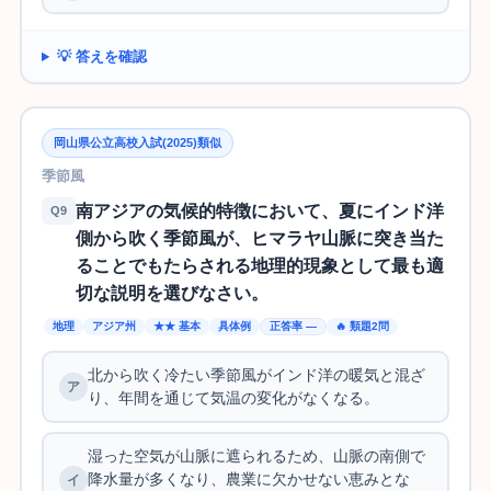
💡 答えを確認
岡山県公立高校入試(2025)類似
季節風
南アジアの気候的特徴において、夏にインド洋
Q9
側から吹く季節風が、ヒマラヤ山脈に突き当た
ることでもたらされる地理的現象として最も適
切な説明を選びなさい。
地理
アジア州
★★ 基本
具体例
正答率 —
🔥 類題2問
北から吹く冷たい季節風がインド洋の暖気と混ざ
り、年間を通じて気温の変化がなくなる。
湿った空気が山脈に遮られるため、山脈の南側で
降水量が多くなり、農業に欠かせない恵みとな