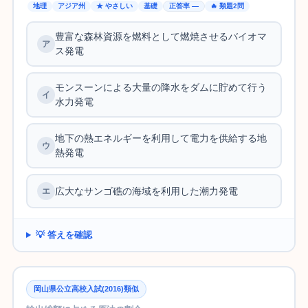
地理
アジア州
★ やさしい
基礎
正答率 —
🔥 類題2問
豊富な森林資源を燃料として燃焼させるバイオマ
ス発電
モンスーンによる大量の降水をダムに貯めて行う
水力発電
地下の熱エネルギーを利用して電力を供給する地
熱発電
広大なサンゴ礁の海域を利用した潮力発電
💡 答えを確認
岡山県公立高校入試(2016)類似