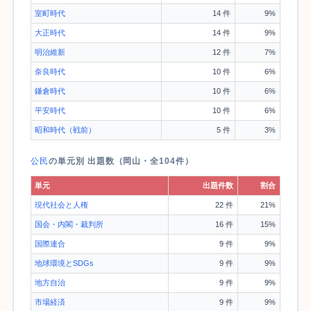
室町時代
14 件
9%
大正時代
14 件
9%
明治維新
12 件
7%
奈良時代
10 件
6%
鎌倉時代
10 件
6%
平安時代
10 件
6%
昭和時代（戦前）
5 件
3%
公民
の単元別 出題数（岡山・全104件）
単元
出題件数
割合
現代社会と人権
22 件
21%
国会・内閣・裁判所
16 件
15%
国際連合
9 件
9%
地球環境とSDGs
9 件
9%
地方自治
9 件
9%
市場経済
9 件
9%