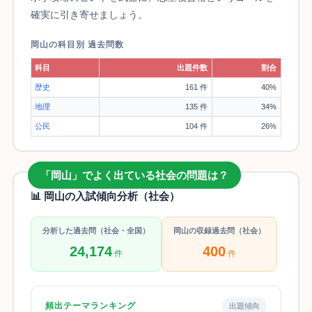
確実に引き寄せましょう。
岡山の科目別 過去問数
科目
出題件数
割合
歴史
161 件
40%
地理
135 件
34%
公民
104 件
26%
「岡山」でよく出ている社会の問題は？
📊 岡山の入試傾向分析（社会）
分析した過去問（社会・全国）
岡山の収録過去問（社会）
24,174
400
件
件
頻出テーマランキング
出題傾向