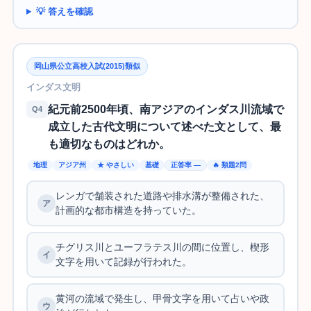
💡 答えを確認
岡山県公立高校入試(2015)類似
インダス文明
紀元前2500年頃、南アジアのインダス川流域で
Q4
成立した古代文明について述べた文として、最
も適切なものはどれか。
地理
アジア州
★ やさしい
基礎
正答率 —
🔥 類題2問
レンガで舗装された道路や排水溝が整備された、
計画的な都市構造を持っていた。
チグリス川とユーフラテス川の間に位置し、楔形
文字を用いて記録が行われた。
黄河の流域で発生し、甲骨文字を用いて占いや政