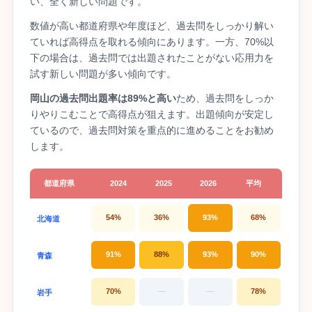
い、全く新しい問題です。
数値が高い都道府県や年度ほど、過去問をしっかり解い
ていれば高得点を取れる傾向にあります。一方、70%以
下の場合は、過去問では出題されたことがない応用力を
試す新しい問題が多い傾向です。
岡山の過去問出題率は89%と高い
ため、過去問をしっか
りやりこむことで高得点が狙えます。出題傾向が安定し
ているので、過去問対策を重点的に進めることをお勧め
します。
都道府県
2024
2025
2026
平均
54%
36%
93%
68%
北海道
91%
88%
93%
90%
青森
70%
—
—
78%
岩手