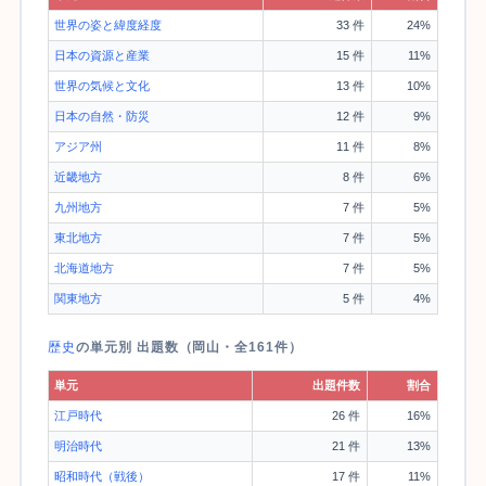
世界の姿と緯度経度
33 件
24%
日本の資源と産業
15 件
11%
世界の気候と文化
13 件
10%
日本の自然・防災
12 件
9%
アジア州
11 件
8%
近畿地方
8 件
6%
九州地方
7 件
5%
東北地方
7 件
5%
北海道地方
7 件
5%
関東地方
5 件
4%
歴史
の単元別 出題数（岡山・全161件）
単元
出題件数
割合
江戸時代
26 件
16%
明治時代
21 件
13%
昭和時代（戦後）
17 件
11%