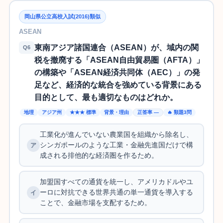
岡山県公立高校入試(2016)類似
ASEAN
東南アジア諸国連合（ASEAN）が、域内の関
Q6
税を撤廃する「ASEAN自由貿易圏（AFTA）」
の構築や「ASEAN経済共同体（AEC）」の発
足など、経済的な統合を強めている背景にある
目的として、最も適切なものはどれか。
地理
アジア州
★★★ 標準
背景・理由
正答率 —
🔥 類題3問
工業化が進んでいない農業国を組織から除名し、
シンガポールのような工業・金融先進国だけで構
成される排他的な経済圏を作るため。
加盟国すべての通貨を統一し、アメリカドルやユ
ーロに対抗できる世界共通の単一通貨を導入する
ことで、金融市場を支配するため。