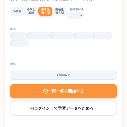
出題都道府県
中学生
中学生
高校生
小学生
基礎
過去問
過去問
単元
学年
▾
詳細設定
一問一答を開始する
ログインして学習データをためる