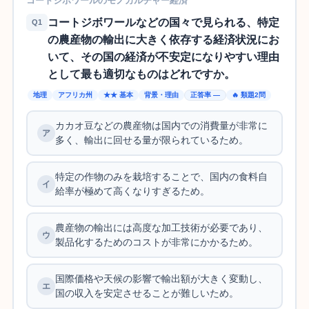
コートジボワールのモノカルチャー経済
コートジボワールなどの国々で見られる、特定
Q1
の農産物の輸出に大きく依存する経済状況にお
いて、その国の経済が不安定になりやすい理由
として最も適切なものはどれですか。
地理
アフリカ州
★★ 基本
背景・理由
正答率 —
🔥 類題2問
カカオ豆などの農産物は国内での消費量が非常に
多く、輸出に回せる量が限られているため。
特定の作物のみを栽培することで、国内の食料自
給率が極めて高くなりすぎるため。
農産物の輸出には高度な加工技術が必要であり、
製品化するためのコストが非常にかかるため。
国際価格や天候の影響で輸出額が大きく変動し、
国の収入を安定させることが難しいため。