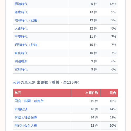
明治時代
20 件
13%
鎌倉時代
13 件
9%
昭和時代（戦後）
13 件
9%
大正時代
12 件
8%
平安時代
11 件
7%
昭和時代（戦前）
10 件
7%
奈良時代
10 件
7%
明治維新
9 件
6%
室町時代
9 件
6%
公民
の単元別 出題数（香川・全125件）
単元
出題件数
割合
国会・内閣・裁判所
19 件
15%
市場経済
18 件
14%
財政と社会保障
14 件
11%
現代社会と人権
12 件
10%