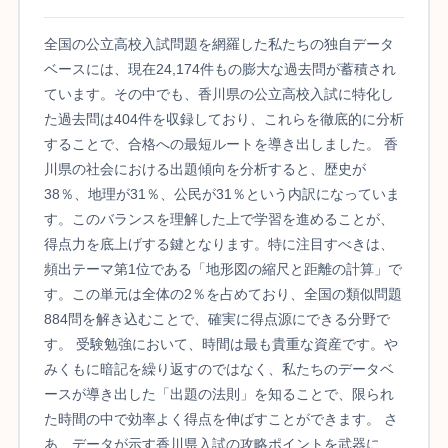
全国の公立高校入試問題を網羅した私たちの独自データ
ベースには、現在24,174件もの膨大な過去問が蓄積され
ています。その中でも、香川県の公立高校入試に特化し
た過去問は404件を収録しており、これらを徹底的に分析
することで、合格への最短ルートを導き出しました。 香
川県の社会における出題傾向を分析すると、歴史が
38％、地理が31％、公民が31％という内訳になっていま
す。このバランスを理解した上で学習を進めることが、
得点力を底上げする鍵となります。特に注目すべきは、
頻出テーマ第1位である「地形図の縮尺と距離の計算」で
す。この単元は全体の2％を占めており、全国の類似問題
884問を解き込むことで、確実に得点源にできる分野で
す。 受験勉強において、時間は最も貴重な資産です。や
みくもに暗記を繰り返すのではなく、私たちのデータベ
ースが導き出した「出題の法則」を知ることで、限られ
た時間の中で効率よく得点を伸ばすことができます。 さ
あ、データが示す香川県入試の攻略ポイントを武器に、