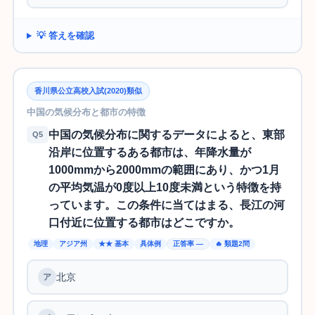
💡 答えを確認
香川県公立高校入試(2020)類似
中国の気候分布と都市の特徴
中国の気候分布に関するデータによると、東部
Q5
沿岸に位置するある都市は、年降水量が
1000mmから2000mmの範囲にあり、かつ1月
の平均気温が0度以上10度未満という特徴を持
っています。この条件に当てはまる、長江の河
口付近に位置する都市はどこですか。
地理
アジア州
★★ 基本
具体例
正答率 —
🔥 類題2問
北京