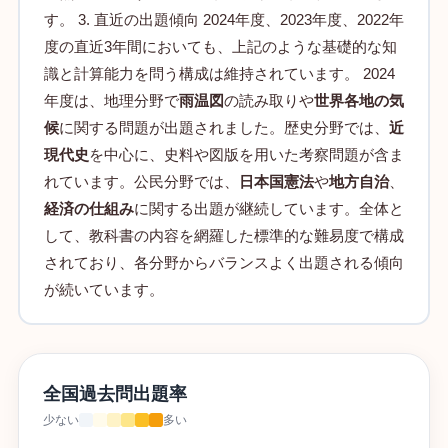
す。 3. 直近の出題傾向 2024年度、2023年度、2022年
度の直近3年間においても、上記のような基礎的な知
識と計算能力を問う構成は維持されています。 2024
年度は、地理分野で
雨温図
の読み取りや
世界各地の気
候
に関する問題が出題されました。歴史分野では、
近
現代史
を中心に、史料や図版を用いた考察問題が含ま
れています。公民分野では、
日本国憲法
や
地方自治
、
経済の仕組み
に関する出題が継続しています。全体と
して、教科書の内容を網羅した標準的な難易度で構成
されており、各分野からバランスよく出題される傾向
が続いています。
全国過去問出題率
少ない
多い