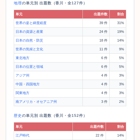
地理
の単元別 出題数（香川・全127件）
単元
出題件数
割合
世界の姿と緯度経度
39 件
31%
日本の資源と産業
24 件
19%
日本の自然・防災
18 件
14%
世界の気候と文化
11 件
9%
東北地方
6 件
5%
日本の位置と領域
6 件
5%
アジア州
4 件
3%
中国・四国地方
4 件
3%
関東地方
4 件
3%
南アメリカ・オセアニア州
3 件
2%
歴史
の単元別 出題数（香川・全152件）
単元
出題件数
割合
江戸時代
22 件
14%