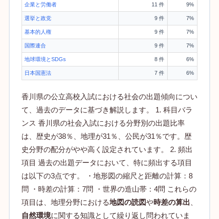
企業と労働者
11 件
9%
選挙と政党
9 件
7%
基本的人権
9 件
7%
国際連合
9 件
7%
地球環境とSDGs
8 件
6%
日本国憲法
7 件
6%
香川県の公立高校入試における社会の出題傾向につい
て、過去のデータに基づき解説します。 1. 科目バラ
ンス 香川県の社会入試における分野別の出題比率
は、歴史が38％、地理が31％、公民が31％です。歴
史分野の配分がやや高く設定されています。 2. 頻出
項目 過去の出題データにおいて、特に頻出する項目
は以下の3点です。 ・地形図の縮尺と距離の計算：8
問 ・時差の計算：7問 ・世界の造山帯：4問 これらの
項目は、地理分野における
地図の読図
や
時差の算出
、
自然環境
に関する知識として繰り返し問われていま