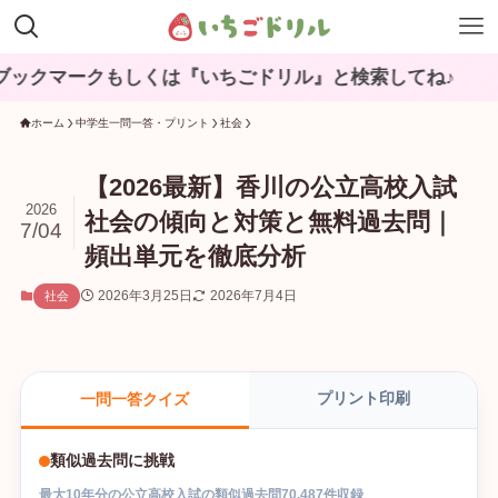
クもしくは『いちごドリル』と検索してね♪
ホーム
中学生一問一答・プリント
社会
【2026最新】香川の公立高校入試
2026
社会の傾向と対策と無料過去問｜
7/04
頻出単元を徹底分析
2026年3月25日
2026年7月4日
社会
プリント印刷
一問一答クイズ
類似過去問に挑戦
最大
10
年分の
公立高校入試
の
類似過去問
70,487
件収録