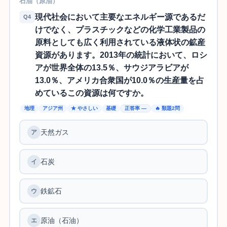
石油（原油）
現代社会において主要なエネルギー源であるだ
Q4
けでなく、プラスチックなどの化学工業製品の
原料としても広く利用されている液体状の鉱産
資源があります。2013年の統計において、ロシ
アが世界全体の13.5％、サウジアラビアが
13.0％、アメリカ合衆国が10.0％の生産量を占
めているこの資源は何ですか。
地理
アジア州
★ やさしい
基礎
正答率 —
🔥 類題2問
天然ガス
石炭
鉄鉱石
原油（石油）