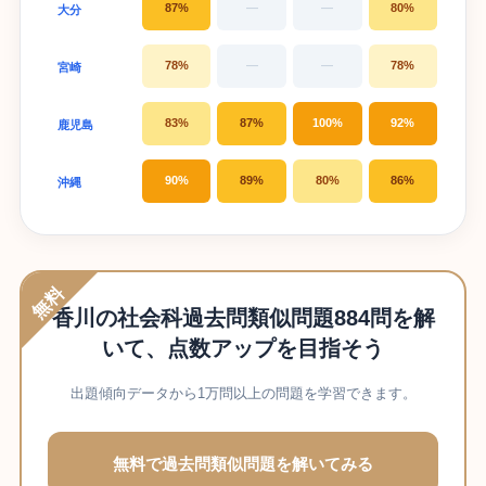
87%
—
—
80%
大分
78%
—
—
78%
宮崎
83%
87%
100%
92%
鹿児島
90%
89%
80%
86%
沖縄
無料
香川の社会科過去問類似問題884問を解
いて、点数アップを目指そう
出題傾向データから1万問以上の問題を学習できます。
無料で過去問類似問題を解いてみる