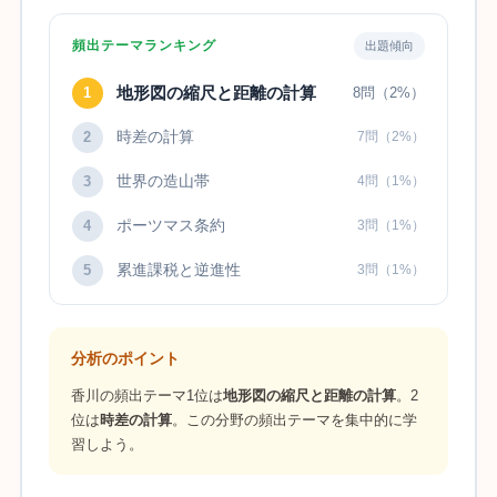
頻出テーマランキング
出題傾向
地形図の縮尺と距離の計算
1
8問（2%）
時差の計算
2
7問（2%）
世界の造山帯
3
4問（1%）
ポーツマス条約
4
3問（1%）
累進課税と逆進性
5
3問（1%）
分析のポイント
香川の頻出テーマ1位は
地形図の縮尺と距離の計算
。2
位は
時差の計算
。この分野の頻出テーマを集中的に学
習しよう。