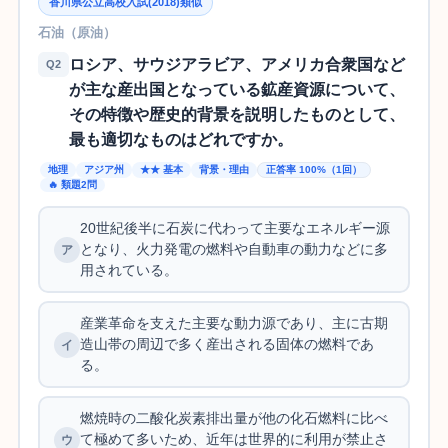
香川県公立高校入試(2018)類似
石油（原油）
ロシア、サウジアラビア、アメリカ合衆国など
Q2
が主な産出国となっている鉱産資源について、
その特徴や歴史的背景を説明したものとして、
最も適切なものはどれですか。
地理
アジア州
★★ 基本
背景・理由
正答率 100%（1回）
🔥 類題2問
20世紀後半に石炭に代わって主要なエネルギー源
となり、火力発電の燃料や自動車の動力などに多
用されている。
産業革命を支えた主要な動力源であり、主に古期
造山帯の周辺で多く産出される固体の燃料であ
る。
燃焼時の二酸化炭素排出量が他の化石燃料に比べ
て極めて多いため、近年は世界的に利用が禁止さ