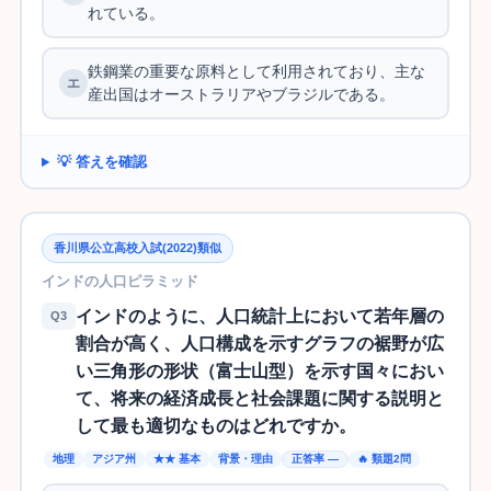
れている。
鉄鋼業の重要な原料として利用されており、主な
産出国はオーストラリアやブラジルである。
💡 答えを確認
香川県公立高校入試(2022)類似
インドの人口ピラミッド
インドのように、人口統計上において若年層の
Q3
割合が高く、人口構成を示すグラフの裾野が広
い三角形の形状（富士山型）を示す国々におい
て、将来の経済成長と社会課題に関する説明と
して最も適切なものはどれですか。
地理
アジア州
★★ 基本
背景・理由
正答率 —
🔥 類題2問