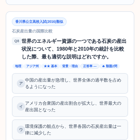
香川県公立高校入試(2016)類似
石炭産出量の国際比較
世界のエネルギー資源の一つである石炭の産出
Q8
状況について、1980年と2010年の統計を比較
した際、最も適切な説明はどれですか。
地理
アジア州
★★ 基本
背景・理由
正答率 —
🔥 類題2問
中国の産出量が急増し、世界全体の過半数を占め
るようになった
アメリカ合衆国の産出割合が拡大し、世界最大の
産出国となった
環境保護の観点から、世界各国の石炭産出量は一
律に減少した