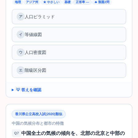
地理
アジア州
★ やさしい
基礎
正答率 —
🔥 類題2問
人口ピラミッド
等値線図
人口密度図
階級区分図
💡 答えを確認
香川県公立高校入試(2020)類似
中国の気候分布と都市の特徴
中国全土の気候の傾向を、北部の北京と中部の
Q7