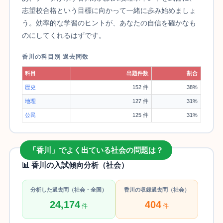
志望校合格という目標に向かって一緒に歩み始めましょ
う。効率的な学習のヒントが、あなたの自信を確かなも
のにしてくれるはずです。
香川の科目別 過去問数
科目
出題件数
割合
歴史
152 件
38%
地理
127 件
31%
公民
125 件
31%
「香川」でよく出ている社会の問題は？
📊 香川の入試傾向分析（社会）
分析した過去問（社会・全国）
香川の収録過去問（社会）
24,174
404
件
件