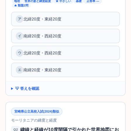
地理
世界の姿と緯度経度
★ やさしい
基礎
正答率 —
🔥 類題2問
北緯20度・東経20度
南緯20度・西経20度
北緯20度・西経20度
南緯20度・東経20度
💡 答えを確認
宮崎県公立高校入試(2024)類似
モーリタニアの緯度と経度
緯線と経線が10度間隔で引かれた世界地図にお
Q2