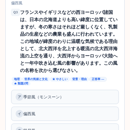
偏西風
フランスやイギリスなどの西ヨーロッパ諸国
Q3
は、日本の北海道よりも高い緯度に位置してい
ますが、冬の寒さはそれほど厳しくなく、乳製
品の生産などの農業も盛んに行われています。
この地域が緯度のわりに温暖な気候である理由
として、北大西洋を北上する暖流の北大西洋海
流の上空を通り、大西洋からヨーロッパ大陸へ
と一年中吹き込む風の影響があります。この風
の名称を次から選びなさい。
地理
世界の気候と文化
★ やさしい
背景・理由
正答率 —
🔥 類題2問
季節風（モンスーン）
偏西風