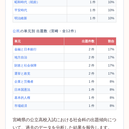
昭和時代（戦前）
1 件
10%
平安時代
1 件
10%
明治維新
1 件
10%
公民
の単元別 出題数（宮崎・全12件）
単元
出題件数
割合
金融と日本銀行
2 件
17%
地方自治
2 件
17%
財政と社会保障
2 件
17%
選挙と政党
2 件
17%
企業と労働者
1 件
8%
日本国憲法
1 件
8%
基本的人権
1 件
8%
市場経済
1 件
8%
宮崎県の公立高校入試における社会科の出題傾向につ
いて、過去のデータを分析した結果を報告します。