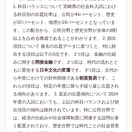
1. 科目バランスについて 宮崎県の社会科入試におけ
る科目別の出題比率は、公民が44パーセント、歴史
が37パーセント、地理が19パーセントとなっていま
す。この配分から、公民分野と歴史分野が全体の8割
以上を占める構成であることがわかります。 2. 頻出
項目について 過去の出題データに基づくと、特に頻
出する項目は以下の3点です。 1つ目は、金融の仕組
みに関する
間接金融
です。 2つ目は、時代の流れとと
もに変化する
日本文化の変遷
です。 3つ目は、古代か
ら中世にかけての対外関係である
朝貢貿易
です。 こ
れらの項目は、特定の年度に限らず繰り返し出題され
る傾向があります。 3. 直近の出題傾向について 2024
年度の入試においても、上記の科目バランスおよび頻
出項目の傾向は維持されています。特に公民分野で
は、経済の仕組みや社会保障制度に関連する設問が多
く配置されており、歴史分野では時代ごとの社会背景