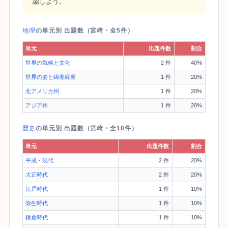
認しよう。
地理
の単元別 出題数（宮崎・全5件）
単元
出題件数
割合
世界の気候と文化
2 件
40%
世界の姿と緯度経度
1 件
20%
北アメリカ州
1 件
20%
アジア州
1 件
20%
歴史
の単元別 出題数（宮崎・全10件）
単元
出題件数
割合
平成・現代
2 件
20%
大正時代
2 件
20%
江戸時代
1 件
10%
弥生時代
1 件
10%
鎌倉時代
1 件
10%