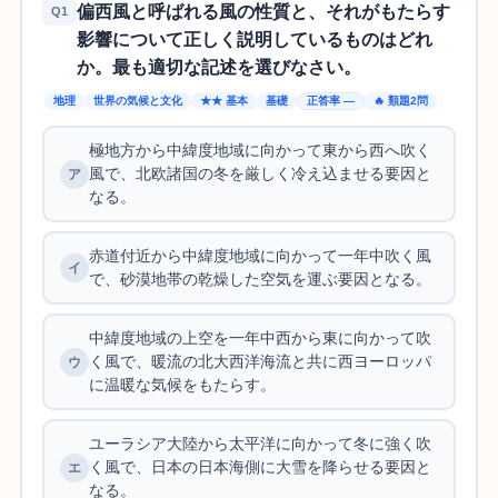
偏西風と呼ばれる風の性質と、それがもたらす
Q1
影響について正しく説明しているものはどれ
か。最も適切な記述を選びなさい。
地理
世界の気候と文化
★★ 基本
基礎
正答率 —
🔥 類題2問
極地方から中緯度地域に向かって東から西へ吹く
風で、北欧諸国の冬を厳しく冷え込ませる要因と
なる。
赤道付近から中緯度地域に向かって一年中吹く風
で、砂漠地帯の乾燥した空気を運ぶ要因となる。
中緯度地域の上空を一年中西から東に向かって吹
く風で、暖流の北大西洋海流と共に西ヨーロッパ
に温暖な気候をもたらす。
ユーラシア大陸から太平洋に向かって冬に強く吹
く風で、日本の日本海側に大雪を降らせる要因と
なる。