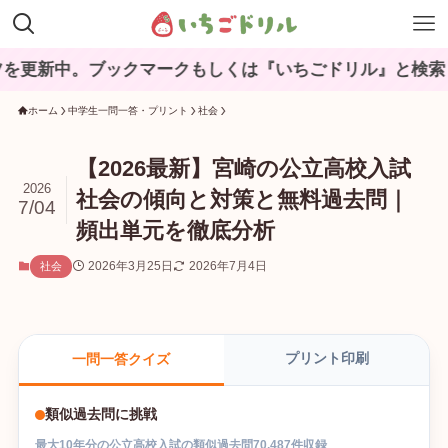
。ブックマークもしくは『いちごドリル』と検索してね♪
ホーム
中学生一問一答・プリント
社会
【2026最新】宮崎の公立高校入試
2026
社会の傾向と対策と無料過去問｜
7/04
頻出単元を徹底分析
2026年3月25日
2026年7月4日
社会
プリント印刷
一問一答クイズ
類似過去問に挑戦
最大
10
年分の
公立高校入試
の
類似過去問
70,487
件収録