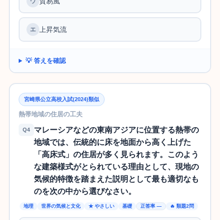
貿易風
上昇気流
💡 答えを確認
宮崎県公立高校入試(2024)類似
熱帯地域の住居の工夫
マレーシアなどの東南アジアに位置する熱帯の
Q4
地域では、伝統的に床を地面から高く上げた
「高床式」の住居が多く見られます。このよう
な建築様式がとられている理由として、現地の
気候的特徴を踏まえた説明として最も適切なも
のを次の中から選びなさい。
地理
世界の気候と文化
★ やさしい
基礎
正答率 —
🔥 類題2問