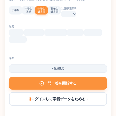
出題都道府県
中学生
中学生
高校生
小学生
基礎
過去問
過去問
単元
学年
▾
詳細設定
一問一答を開始する
ログインして学習データをためる