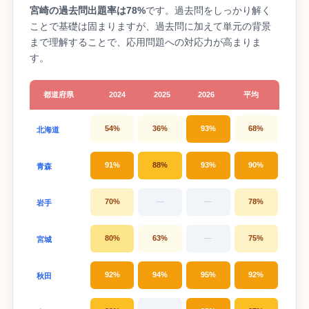
宮崎の過去問出題率は78%
です。過去問をしっかり解く
ことで基礎は固まりますが、過去問に加えて単元の背景
まで理解することで、応用問題への対応力が高まりま
す。
都道府県
2024
2025
2026
平均
54%
36%
93%
68%
北海道
91%
88%
93%
90%
青森
70%
—
—
78%
岩手
80%
63%
—
75%
宮城
92%
94%
95%
92%
秋田