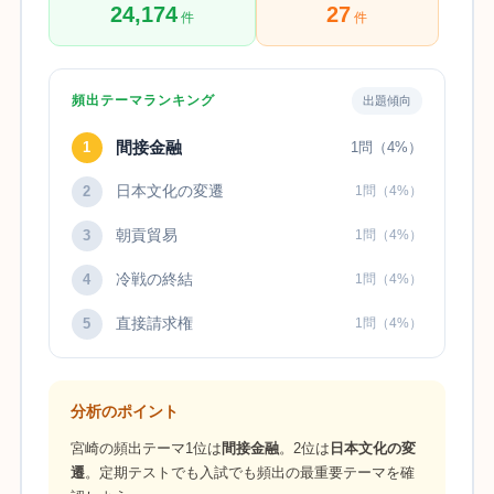
24,174
27
件
件
頻出テーマランキング
出題傾向
間接金融
1
1問（4%）
日本文化の変遷
2
1問（4%）
朝貢貿易
3
1問（4%）
冷戦の終結
4
1問（4%）
直接請求権
5
1問（4%）
分析のポイント
宮崎の頻出テーマ1位は
間接金融
。2位は
日本文化の変
遷
。定期テストでも入試でも頻出の最重要テーマを確