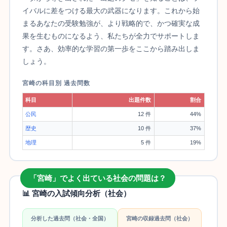
イバルに差をつける最大の武器になります。これから始
まるあなたの受験勉強が、より戦略的で、かつ確実な成
果を生むものになるよう、私たちが全力でサポートしま
す。さあ、効率的な学習の第一歩をここから踏み出しま
しょう。
宮崎の科目別 過去問数
科目
出題件数
割合
公民
12 件
44%
歴史
10 件
37%
地理
5 件
19%
「宮崎」でよく出ている社会の問題は？
📊 宮崎の入試傾向分析（社会）
分析した過去問（社会・全国）
宮崎の収録過去問（社会）