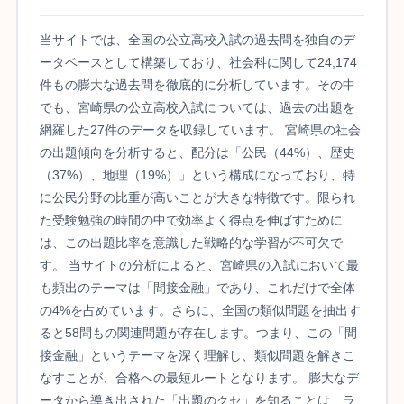
当サイトでは、全国の公立高校入試の過去問を独自のデ
ータベースとして構築しており、社会科に関して24,174
件もの膨大な過去問を徹底的に分析しています。その中
でも、宮崎県の公立高校入試については、過去の出題を
網羅した27件のデータを収録しています。 宮崎県の社会
の出題傾向を分析すると、配分は「公民（44%）、歴史
（37%）、地理（19%）」という構成になっており、特
に公民分野の比重が高いことが大きな特徴です。限られ
た受験勉強の時間の中で効率よく得点を伸ばすために
は、この出題比率を意識した戦略的な学習が不可欠で
す。 当サイトの分析によると、宮崎県の入試において最
も頻出のテーマは「間接金融」であり、これだけで全体
の4%を占めています。さらに、全国の類似問題を抽出す
ると58問もの関連問題が存在します。つまり、この「間
接金融」というテーマを深く理解し、類似問題を解きこ
なすことが、合格への最短ルートとなります。 膨大なデ
ータから導き出された「出題のクセ」を知ることは、ラ