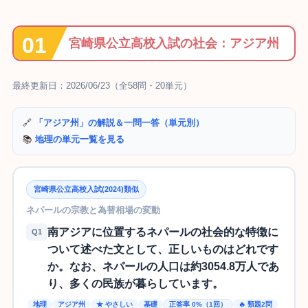
宮崎県公立高校入試の社会：アジア州
最終更新日：2026/06/23（全58問・20単元）
🔗
「アジア州」の解説＆一問一答（単元別）
📚
地理の単元一覧を見る
宮崎県公立高校入試(2024)類似
ネパールの宗教と為替相場の変動
南アジアに位置するネパールの社会的な特徴に
Q1
ついて述べた文として、正しいものはどれです
か。なお、ネパールの人口は約3054.8万人であ
り、多くの民族が暮らしています。
地理
アジア州
★ やさしい
基礎
正答率 0%（1回）
🔥 類題2問