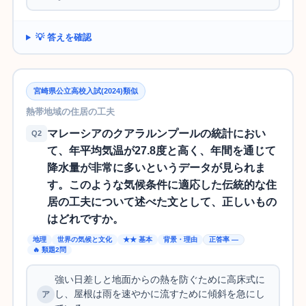
💡 答えを確認
宮崎県公立高校入試(2024)類似
熱帯地域の住居の工夫
マレーシアのクアラルンプールの統計におい
Q2
て、年平均気温が27.8度と高く、年間を通じて
降水量が非常に多いというデータが見られま
す。このような気候条件に適応した伝統的な住
居の工夫について述べた文として、正しいもの
はどれですか。
地理
世界の気候と文化
★★ 基本
背景・理由
正答率 —
🔥 類題2問
強い日差しと地面からの熱を防ぐために高床式に
し、屋根は雨を速やかに流すために傾斜を急にし