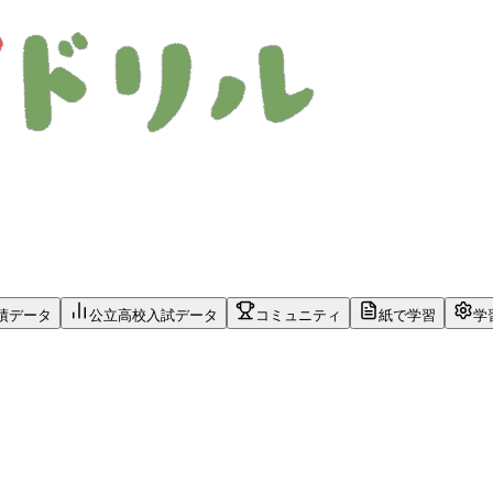
績データ
公立高校入試データ
コミュニティ
紙で学習
学