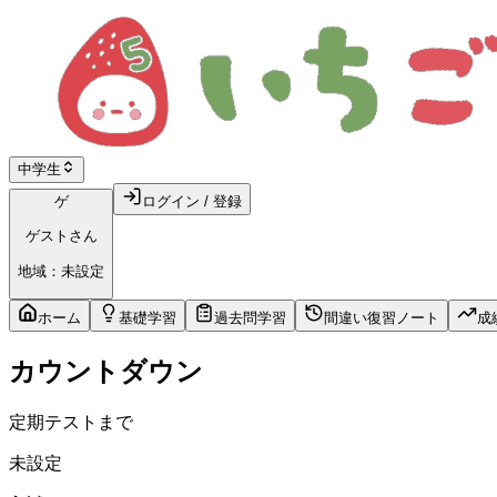
中学生
ゲ
ログイン / 登録
ゲスト
さん
地域：
未設定
ホーム
基礎学習
過去問学習
間違い復習ノート
成
カウントダウン
定期テストまで
未設定