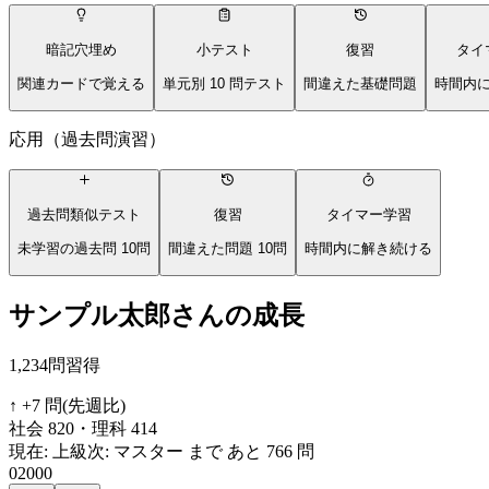
暗記穴埋め
小テスト
復習
タイ
関連カードで覚える
単元別 10 問テスト
間違えた基礎問題
時間内
応用（過去問演習）
過去問類似テスト
復習
タイマー学習
未学習の過去問 10問
間違えた問題 10問
時間内に解き続ける
サンプル太郎
さんの成長
1,234
問習得
↑ +
7
問
(先週比)
社会
820
・
理科
414
現在:
上級
次:
マスター
まで あと
766
問
0
2000