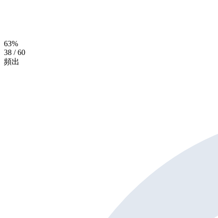
63
%
38
/
60
頻出