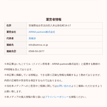
運営者情報
住所
宮城県仙台市太白区八木山弥生町16-17
運営会社
ARINA partners株式会社
代表者
高橋渉
連絡先
info@arinna.co.jp
連絡先②
0568-50-2677
※本記事はいちごドリル（ドメイン所有者：ARINA partners株式会社）と提携する教材の
PR情報を含んでおります。
※本記事に掲載している情報は、できる限り正確な情報を掲載するよう努めておりますが、
内容の正確性や安全性を保証するものではありません。
※当社本メディアへのご意見やご指摘に関しては
お問い合わせ
よりご連絡いただけますよう
お願い致します。
※本メディアの個人情報の取り扱いは
プライバシーポリシー
を御覧ください。