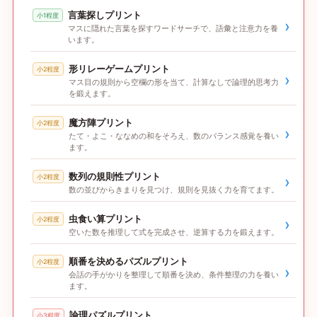
言葉探しプリント
小1程度
›
マスに隠れた言葉を探すワードサーチで、語彙と注意力を養
います。
形リレーゲームプリント
小2程度
›
マス目の規則から空欄の形を当て、計算なしで論理的思考力
を鍛えます。
魔方陣プリント
小2程度
›
たて・よこ・ななめの和をそろえ、数のバランス感覚を養い
ます。
数列の規則性プリント
小2程度
›
数の並びからきまりを見つけ、規則を見抜く力を育てます。
虫食い算プリント
小2程度
›
空いた数を推理して式を完成させ、逆算する力を鍛えます。
順番を決めるパズルプリント
小2程度
›
会話の手がかりを整理して順番を決め、条件整理の力を養い
ます。
論理パズルプリント
小3程度