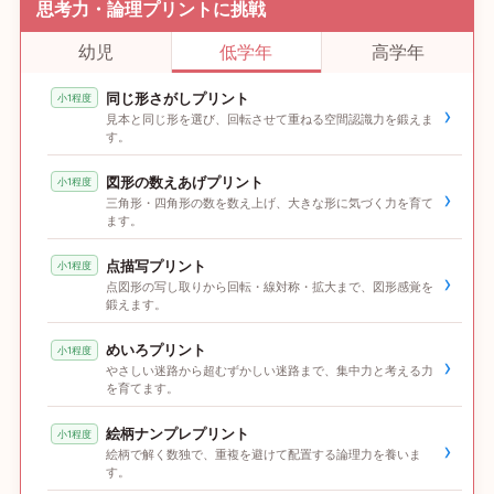
思考力・論理プリントに挑戦
幼児
低学年
高学年
同じ形さがしプリント
小1程度
›
見本と同じ形を選び、回転させて重ねる空間認識力を鍛えま
す。
図形の数えあげプリント
小1程度
›
三角形・四角形の数を数え上げ、大きな形に気づく力を育て
ます。
点描写プリント
小1程度
›
点図形の写し取りから回転・線対称・拡大まで、図形感覚を
鍛えます。
めいろプリント
小1程度
›
やさしい迷路から超むずかしい迷路まで、集中力と考える力
を育てます。
絵柄ナンプレプリント
小1程度
›
絵柄で解く数独で、重複を避けて配置する論理力を養いま
す。