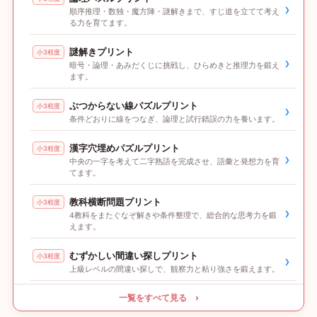
›
順序推理・数独・魔方陣・謎解きまで、すじ道を立てて考え
る力を育てます。
謎解きプリント
小3程度
›
暗号・論理・あみだくじに挑戦し、ひらめきと推理力を鍛え
ます。
ぶつからない線パズルプリント
小3程度
›
条件どおりに線をつなぎ、論理と試行錯誤の力を養います。
漢字穴埋めパズルプリント
小3程度
›
中央の一字を考えて二字熟語を完成させ、語彙と発想力を育
てます。
教科横断問題プリント
小3程度
›
4教科をまたぐなぞ解きや条件整理で、総合的な思考力を鍛
えます。
むずかしい間違い探しプリント
小3程度
›
上級レベルの間違い探しで、観察力と粘り強さを鍛えます。
一覧をすべて見る ›