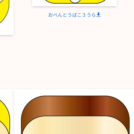
おべんとうばこ３うら