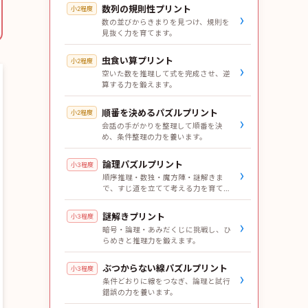
数列の規則性プリント
小2程度
›
数の並びからきまりを見つけ、規則を
見抜く力を育てます。
虫食い算プリント
小2程度
›
空いた数を推理して式を完成させ、逆
算する力を鍛えます。
順番を決めるパズルプリント
小2程度
›
会話の手がかりを整理して順番を決
め、条件整理の力を養います。
論理パズルプリント
小3程度
›
順序推理・数独・魔方陣・謎解きま
で、すじ道を立てて考える力を育てま
す。
謎解きプリント
小3程度
›
暗号・論理・あみだくじに挑戦し、ひ
らめきと推理力を鍛えます。
ぶつからない線パズルプリント
小3程度
›
条件どおりに線をつなぎ、論理と試行
錯誤の力を養います。