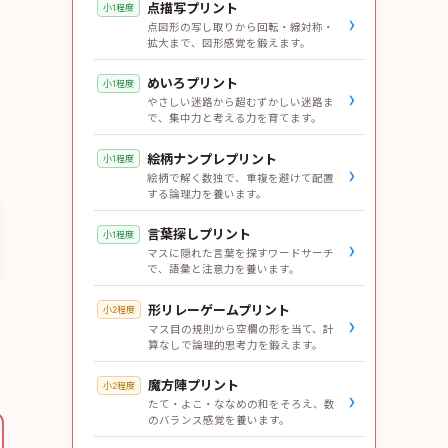
点描写プリント
小1程度
›
点図形の写し取りから回転・線対称・
拡大まで、図形感覚を鍛えます。
めいろプリント
小1程度
›
やさしい迷路から超むずかしい迷路ま
で、集中力と考える力を育てます。
絵柄ナンプレプリント
小1程度
›
絵柄で解く数独で、重複を避けて配置
する論理力を養います。
言葉探しプリント
小1程度
›
マスに隠れた言葉を探すワードサーチ
で、語彙と注意力を養います。
形リレーゲームプリント
小2程度
›
マス目の規則から空欄の形を当て、計
算なしで論理的思考力を鍛えます。
魔方陣プリント
小2程度
›
たて・よこ・ななめの和をそろえ、数
のバランス感覚を養います。