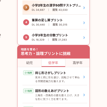
の
小学2年生の漢字50問テストプリント
›
3
DL 34,687 ｜ 閲覧 43,030
筆算の足し算プリント
›
4
DL 30,440 ｜ 閲覧 30,315
で
小学3年生の分数プリント
›
5
DL 18,329 ｜ 閲覧 21,283
地頭を育め！
思考力・論理プリントに挑戦
幼児
低学年
高学年
同じ形さがしプリント
小1程度
›
見本と同じ形を選び、回転させて重ね
る空間認識力を鍛えます。
図形の数えあげプリント
小1程度
›
三角形・四角形の数を数え上げ、大き
な形に気づく力を育てます。