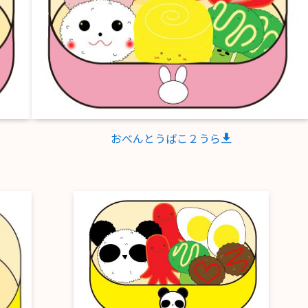
おべんとうばこ２うら