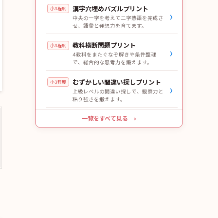
漢字穴埋めパズルプリント
小3程度
›
中央の一字を考えて二字熟語を完成さ
せ、語彙と発想力を育てます。
教科横断問題プリント
小3程度
›
4教科をまたぐなぞ解きや条件整理
で、総合的な思考力を鍛えます。
むずかしい間違い探しプリント
小3程度
›
上級レベルの間違い探しで、観察力と
粘り強さを鍛えます。
一覧をすべて見る ›