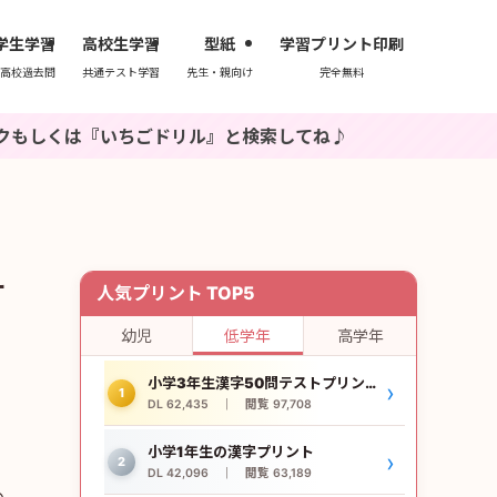
学生学習
高校生学習
型紙
学習プリント印刷
高校過去問
共通テスト学習
先生・親向け
完全無料
ごドリル』と検索してね♪
サ
人気プリント TOP5
幼児
低学年
高学年
小学3年生漢字50問テストプリント
›
1
DL 62,435 ｜ 閲覧 97,708
小学1年生の漢字プリント
›
2
DL 42,096 ｜ 閲覧 63,189