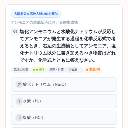
大阪府公立高校入試(2016)類似
アンモニアの生成反応における副生成物
塩化アンモニウムと水酸化ナトリウムが反応し
Q2
てアンモニアが発生する過程を化学反応式で考
えるとき、右辺の生成物としてアンモニア、塩
化ナトリウム以外に書き加えるべき物質はどれ
ですか。化学式とともに答えなさい。
気体の性質
★★ 基本
原理・計算
🔥 類題3問
正答率 —
酸化ナトリウム（Na₂O）
水素（H₂）
塩酸（HCl）