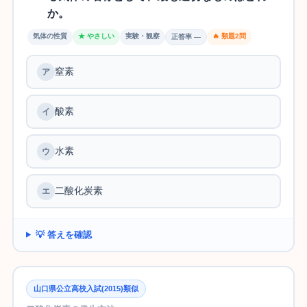
か。
気体の性質
★ やさしい
実験・観察
🔥 類題2問
正答率 —
窒素
酸素
水素
二酸化炭素
💡 答えを確認
山口県公立高校入試(2015)類似