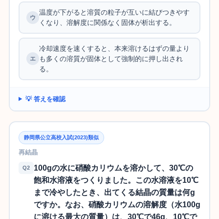
温度が下がると溶質の粒子が互いに結びつきやす
くなり、溶解度に関係なく固体が析出する。
冷却速度を速くすると、本来溶けるはずの量より
も多くの溶質が固体として強制的に押し出され
る。
💡 答えを確認
静岡県公立高校入試(2023)類似
再結晶
100gの水に硝酸カリウムを溶かして、30℃の
Q2
飽和水溶液をつくりました。この水溶液を10℃
まで冷やしたとき、出てくる結晶の質量は何g
ですか。なお、硝酸カリウムの溶解度（水100g
に溶ける最大の質量）は、30℃で46g、10℃で