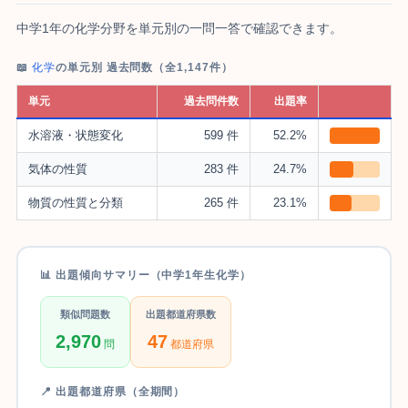
中学1年の化学分野を単元別の一問一答で確認できます。
📖
化学
の単元別 過去問数（全1,147件）
単元
過去問件数
出題率
水溶液・状態変化
599 件
52.2%
気体の性質
283 件
24.7%
物質の性質と分類
265 件
23.1%
📊 出題傾向サマリー（中学1年生化学）
類似問題数
出題都道府県数
2,970
47
問
都道府県
📍 出題都道府県（全期間）