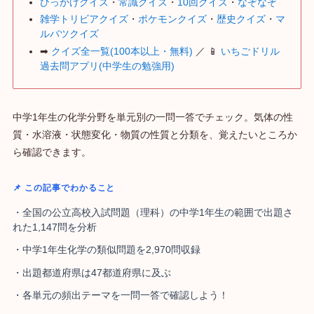
ひっかけクイズ
・
常識クイズ
・
10回クイズ
・
なぞなぞ
雑学トリビアクイズ
・
ポケモンクイズ
・
歴史クイズ
・
マ
ルバツクイズ
➡
クイズ全一覧(100本以上・無料)
／ 📱
いちごドリル
過去問アプリ(中学生の勉強用)
中学1年生の化学分野を単元別の一問一答でチェック。気体の性
質・水溶液・状態変化・物質の性質と分類を、覚えたいところか
ら確認できます。
📌 この記事でわかること
・全国の公立高校入試問題（理科）の中学1年生の範囲で出題さ
れた1,147問を分析
・中学1年生化学の類似問題を2,970問収録
・出題都道府県は47都道府県に及ぶ
・各単元の頻出テーマを一問一答で確認しよう！