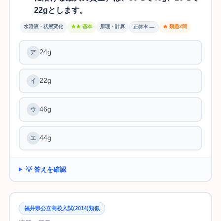
22gとします。
水溶液・状態変化
★★ 基本
原理・計算
🔥 類題3問
正答率 —
24g
22g
46g
44g
💡 答えを確認
福井県公立高校入試(2014)類似