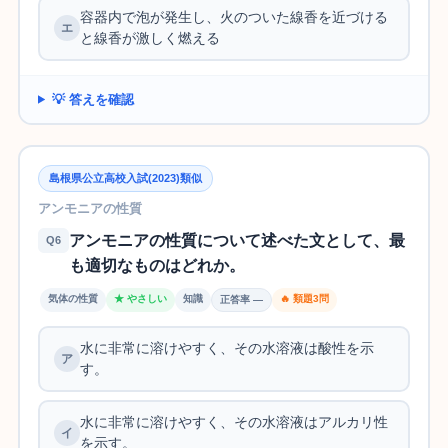
容器内で泡が発生し、火のついた線香を近づける
と線香が激しく燃える
💡 答えを確認
島根県公立高校入試(2023)類似
アンモニアの性質
アンモニアの性質について述べた文として、最
Q6
も適切なものはどれか。
気体の性質
★ やさしい
知識
🔥 類題3問
正答率 —
水に非常に溶けやすく、その水溶液は酸性を示
す。
水に非常に溶けやすく、その水溶液はアルカリ性
を示す。