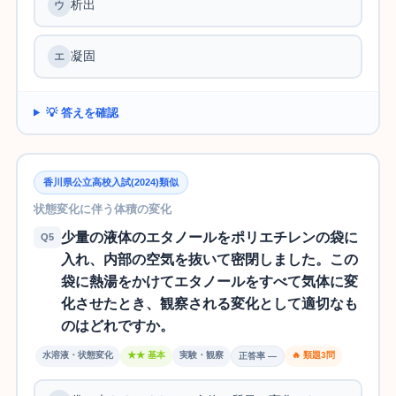
析出
凝固
💡 答えを確認
香川県公立高校入試(2024)類似
状態変化に伴う体積の変化
少量の液体のエタノールをポリエチレンの袋に
Q5
入れ、内部の空気を抜いて密閉しました。この
袋に熱湯をかけてエタノールをすべて気体に変
化させたとき、観察される変化として適切なも
のはどれですか。
水溶液・状態変化
★★ 基本
実験・観察
🔥 類題3問
正答率 —