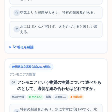
空気よりも密度が大きく、特有の刺激臭がある。
水にはほとんど溶けず、火を近づけると激しく燃
える。
💡 答えを確認
静岡県公立高校入試(2017)類似
アンモニアの性質
アンモニアという物質の性質について述べたも
Q7
のとして、適切な組み合わせはどれですか。
気体の性質
★ やさしい
知識
🔥 類題3問
正答率 —
特有の刺激臭があり、水に非常に溶けやすく、水