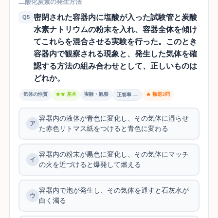
二酸化炭素の発生方法
密閉された容器内に塩酸が入った試験管と炭酸
Q5
水素ナトリウムの粉末を入れ、容器全体を傾け
てこれらを混合させる実験を行った。このとき
容器内で観察される現象と、発生した気体を確
認する方法の組み合わせとして、正しいものは
どれか。
気体の性質
★★ 基本
実験・観察
🔥 類題3問
正答率 —
容器内の液体が青色に変化し、その気体に湿らせ
た赤色リトマス紙をつけると青色に変わる
容器内の粉末が黒色に変化し、その気体にマッチ
の火を近づけると爆発して燃える
容器内で泡が発生し、その気体を通すと石灰水が
白く濁る