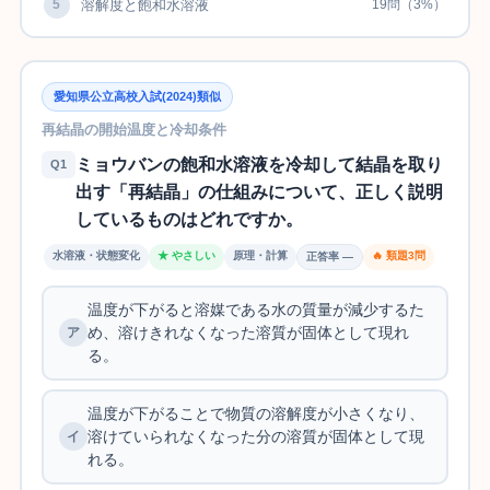
5
溶解度と飽和水溶液
19問（3%）
愛知県公立高校入試(2024)類似
再結晶の開始温度と冷却条件
ミョウバンの飽和水溶液を冷却して結晶を取り
Q1
出す「再結晶」の仕組みについて、正しく説明
しているものはどれですか。
水溶液・状態変化
★ やさしい
原理・計算
🔥 類題3問
正答率 —
温度が下がると溶媒である水の質量が減少するた
め、溶けきれなくなった溶質が固体として現れ
る。
温度が下がることで物質の溶解度が小さくなり、
溶けていられなくなった分の溶質が固体として現
れる。