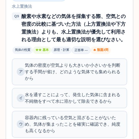
水上置換法
酸素や水素などの気体を採集する際、空気との
Q9
密度の比較に基づいた方法（上方置換法や下方
置換法）よりも、水上置換法が優先して利用さ
れる理由として最も適切な説明を選びなさい。
気体の性質
★★ 基本
原理・計算
🔥 類題3問
正答率 —
気体の密度が空気よりも大きいか小さいかを判断
する手間が省け、どのような気体でも集められる
から
水を通すことによって、発生した気体に含まれる
不純物をすべて水に溶かして除去できるから
容器内に残っている空気と混ざることがないた
め、気体が集まったことを確実に確認でき、純度
も高くなるから