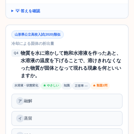
💡 答えを確認
山形県公立高校入試(2020)類似
冷却による固体の析出量
物質を水に溶かして飽和水溶液を作ったあと、
Q4
水溶液の温度を下げることで、溶けきれなくな
った物質が固体となって現れる現象を何といい
ますか。
水溶液・状態変化
★ やさしい
知識
🔥 類題3問
正答率 —
融解
蒸留