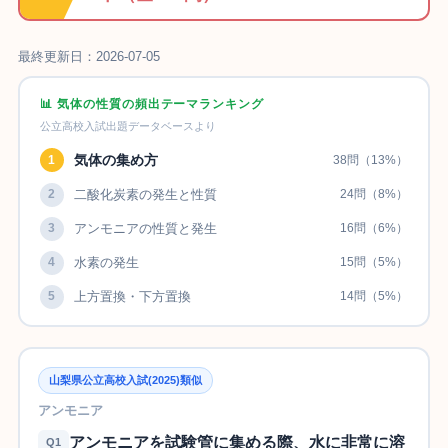
最終更新日：2026-07-05
📊 気体の性質の頻出テーマランキング
公立高校入試出題データベースより
気体の集め方
1
38問（13%）
2
二酸化炭素の発生と性質
24問（8%）
3
アンモニアの性質と発生
16問（6%）
4
水素の発生
15問（5%）
5
上方置換・下方置換
14問（5%）
山梨県公立高校入試(2025)類似
アンモニア
アンモニアを試験管に集める際、水に非常に溶
Q1