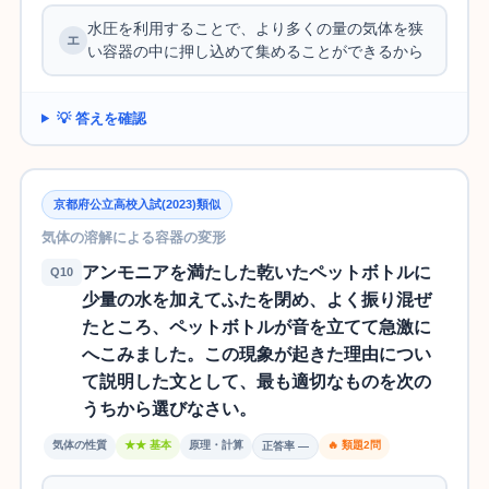
水圧を利用することで、より多くの量の気体を狭
い容器の中に押し込めて集めることができるから
💡 答えを確認
京都府公立高校入試(2023)類似
気体の溶解による容器の変形
アンモニアを満たした乾いたペットボトルに
Q10
少量の水を加えてふたを閉め、よく振り混ぜ
たところ、ペットボトルが音を立てて急激に
へこみました。この現象が起きた理由につい
て説明した文として、最も適切なものを次の
うちから選びなさい。
気体の性質
★★ 基本
原理・計算
🔥 類題2問
正答率 —