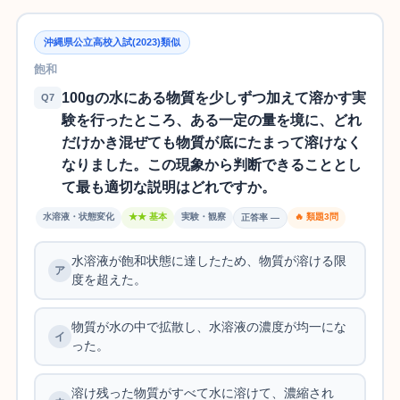
沖縄県公立高校入試(2023)類似
飽和
100gの水にある物質を少しずつ加えて溶かす実
Q7
験を行ったところ、ある一定の量を境に、どれ
だけかき混ぜても物質が底にたまって溶けなく
なりました。この現象から判断できることとし
て最も適切な説明はどれですか。
水溶液・状態変化
★★ 基本
実験・観察
🔥 類題3問
正答率 —
水溶液が飽和状態に達したため、物質が溶ける限
度を超えた。
物質が水の中で拡散し、水溶液の濃度が均一にな
った。
溶け残った物質がすべて水に溶けて、濃縮され