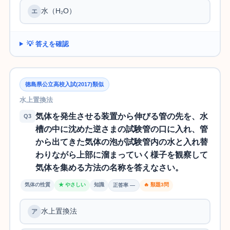
水（H₂O）
💡 答えを確認
徳島県公立高校入試(2017)類似
水上置換法
気体を発生させる装置から伸びる管の先を、水
Q3
槽の中に沈めた逆さまの試験管の口に入れ、管
から出てきた気体の泡が試験管内の水と入れ替
わりながら上部に溜まっていく様子を観察して
気体を集める方法の名称を答えなさい。
気体の性質
★ やさしい
知識
🔥 類題3問
正答率 —
水上置換法