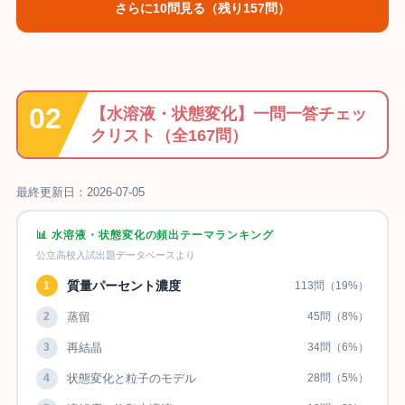
さらに10問見る（残り157問）
【水溶液・状態変化】一問一答チェッ
クリスト（全167問）
最終更新日：2026-07-05
📊 水溶液・状態変化の頻出テーマランキング
公立高校入試出題データベースより
質量パーセント濃度
1
113問（19%）
2
蒸留
45問（8%）
3
再結晶
34問（6%）
4
状態変化と粒子のモデル
28問（5%）