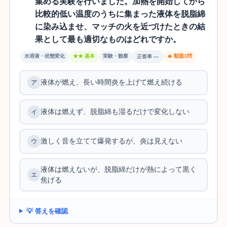
集める実験を行いました。加熱を開始してから
比較的低い温度のうちに集まった液体を脱脂綿
に染み込ませ、マッチの火を近づけたときの結
果として最も適切なものはどれですか。
水溶液・状態変化
★★ 基本
実験・観察
🔥 類題3問
正答率 —
液体が燃え、長い時間炎を上げて燃え続ける
液体は燃えず、脱脂綿も湿るだけで変化しない
激しく音を立てて爆発するが、炎は見えない
液体は燃えないが、脱脂綿だけが熱によって黒く
焦げる
💡 答えを確認