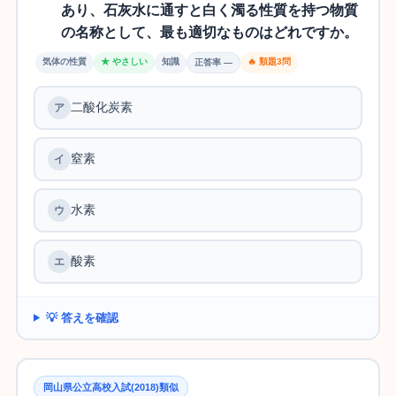
あり、石灰水に通すと白く濁る性質を持つ物質
の名称として、最も適切なものはどれですか。
気体の性質
★ やさしい
知識
🔥 類題3問
正答率 —
二酸化炭素
窒素
水素
酸素
💡 答えを確認
岡山県公立高校入試(2018)類似