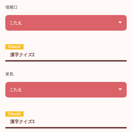
埴猪口
こたえ
漢字クイズ2
呆気
こたえ
漢字クイズ3