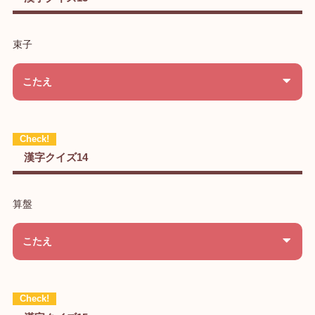
束子
こたえ
漢字クイズ14
算盤
こたえ