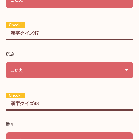
漢字クイズ47
旗魚
こたえ
漢字クイズ48
屡々