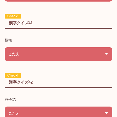
漢字クイズ41
桟橋
こたえ
漢字クイズ42
燕子花
こたえ