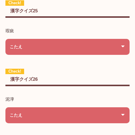
漢字クイズ25
瑕疵
こたえ
漢字クイズ26
泥濘
こたえ