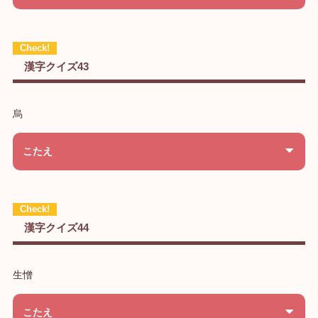
漢字クイズ43
烏
こたえ
漢字クイズ44
生憎
こたえ