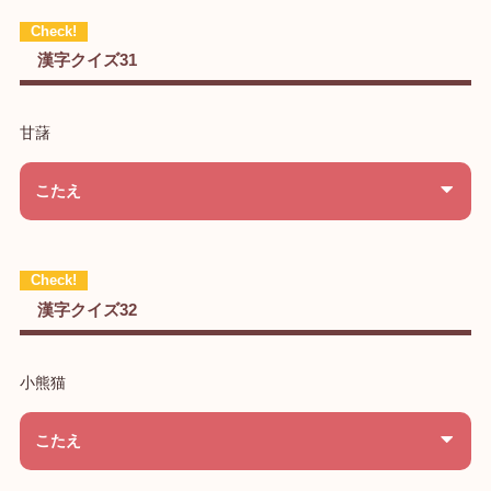
漢字クイズ31
甘藷
こたえ
漢字クイズ32
小熊猫
こたえ