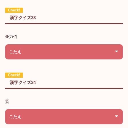
漢字クイズ33
亜力伯
こたえ
漢字クイズ34
鷲
こたえ