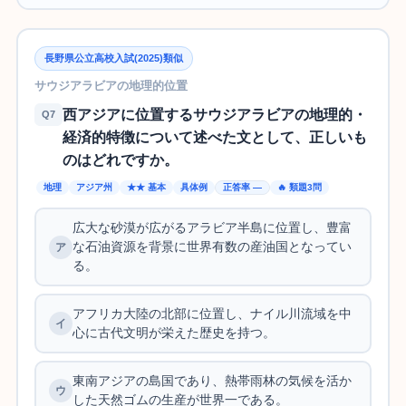
長野県公立高校入試(2025)類似
サウジアラビアの地理的位置
西アジアに位置するサウジアラビアの地理的・
Q7
経済的特徴について述べた文として、正しいも
のはどれですか。
地理
アジア州
★★ 基本
具体例
正答率 —
🔥 類題3問
広大な砂漠が広がるアラビア半島に位置し、豊富
な石油資源を背景に世界有数の産油国となってい
る。
アフリカ大陸の北部に位置し、ナイル川流域を中
心に古代文明が栄えた歴史を持つ。
東南アジアの島国であり、熱帯雨林の気候を活か
した天然ゴムの生産が世界一である。