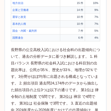
地方自治
15 件
10%
企業と労働者
14 件
9%
選挙と政党
10 件
7%
基本的人権
10 件
7%
国会・内閣・裁判所
7 件
5%
国際連合
6 件
4%
長野県の公立高校入試における社会科の出題傾向につ
いて、過去の分析データに基づき解説します。 1. 科
目バランス 長野県の社会科入試における科目別の出
題比率は、公民が35％、歴史が33％、地理が32％で
す。3分野がほぼ均等に出題される構成となっていま
す。 2. 頻出項目 過去問24,174件のデータから抽出し
た頻出項目の上位3つは以下の通りです。 第1位は 律
令制の土地制度 で5問です。 第2位は 禅宗 で4問で
す。 第3位は 社会保険 で3問です。 3. 直近の出題傾
向 2024年度から2026年度にかけての出題傾向は、単