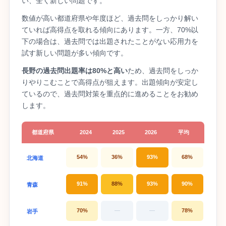
い、全く新しい問題です。
数値が高い都道府県や年度ほど、過去問をしっかり解い
ていれば高得点を取れる傾向にあります。一方、70%以
下の場合は、過去問では出題されたことがない応用力を
試す新しい問題が多い傾向です。
長野の過去問出題率は80%と高い
ため、過去問をしっか
りやりこむことで高得点が狙えます。出題傾向が安定し
ているので、過去問対策を重点的に進めることをお勧め
します。
都道府県
2024
2025
2026
平均
54%
36%
93%
68%
北海道
91%
88%
93%
90%
青森
70%
—
—
78%
岩手