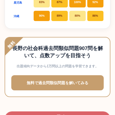
83%
87%
100%
92%
鹿児島
90%
89%
80%
86%
沖縄
無料
長野の社会科過去問類似問題907問を解
いて、点数アップを目指そう
出題傾向データから1万問以上の問題を学習できます。
無料で過去問類似問題を解いてみる