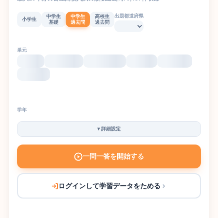
出題都道府県
中学生
中学生
高校生
小学生
基礎
過去問
過去問
単元
学年
▾
詳細設定
一問一答を開始する
ログインして学習データをためる