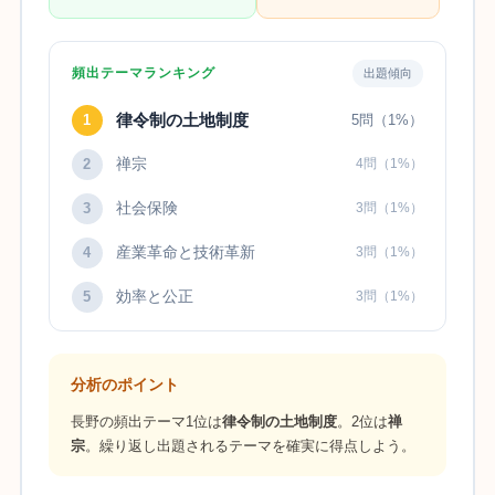
頻出テーマランキング
出題傾向
律令制の土地制度
1
5問（1%）
禅宗
2
4問（1%）
社会保険
3
3問（1%）
産業革命と技術革新
4
3問（1%）
効率と公正
5
3問（1%）
分析のポイント
長野の頻出テーマ1位は
律令制の土地制度
。2位は
禅
宗
。繰り返し出題されるテーマを確実に得点しよう。