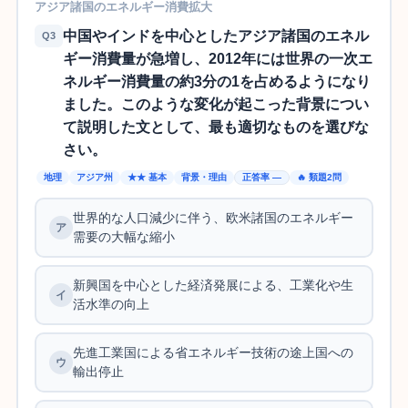
アジア諸国のエネルギー消費拡大
中国やインドを中心としたアジア諸国のエネル
Q3
ギー消費量が急増し、2012年には世界の一次エ
ネルギー消費量の約3分の1を占めるようになり
ました。このような変化が起こった背景につい
て説明した文として、最も適切なものを選びな
さい。
地理
アジア州
★★ 基本
背景・理由
正答率 —
🔥 類題2問
世界的な人口減少に伴う、欧米諸国のエネルギー
需要の大幅な縮小
新興国を中心とした経済発展による、工業化や生
活水準の向上
先進工業国による省エネルギー技術の途上国への
輸出停止