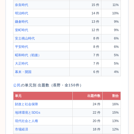
奈良時代
15 件
11%
明治時代
14 件
10%
鎌倉時代
13 件
9%
室町時代
12 件
9%
安土桃山時代
8 件
6%
平安時代
8 件
6%
昭和時代（戦後）
7 件
5%
大正時代
7 件
5%
幕末・開国
6 件
4%
公民
の単元別 出題数（長野・全150件）
単元
出題件数
割合
財政と社会保障
24 件
16%
地球環境とSDGs
22 件
15%
現代社会と人権
20 件
13%
市場経済
18 件
12%