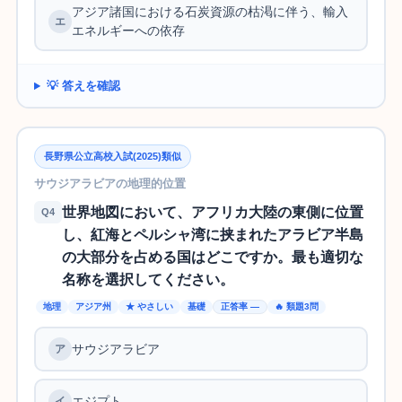
アジア諸国における石炭資源の枯渇に伴う、輸入
エネルギーへの依存
💡 答えを確認
長野県公立高校入試(2025)類似
サウジアラビアの地理的位置
世界地図において、アフリカ大陸の東側に位置
Q4
し、紅海とペルシャ湾に挟まれたアラビア半島
の大部分を占める国はどこですか。最も適切な
名称を選択してください。
地理
アジア州
★ やさしい
基礎
正答率 —
🔥 類題3問
サウジアラビア
エジプト