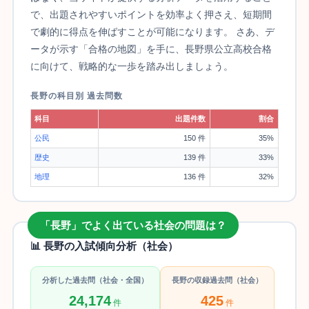
で、出題されやすいポイントを効率よく押さえ、短期間
で劇的に得点を伸ばすことが可能になります。 さあ、デ
ータが示す「合格の地図」を手に、長野県公立高校合格
に向けて、戦略的な一歩を踏み出しましょう。
長野の科目別 過去問数
科目
出題件数
割合
公民
150 件
35%
歴史
139 件
33%
地理
136 件
32%
「長野」でよく出ている社会の問題は？
📊 長野の入試傾向分析（社会）
分析した過去問（社会・全国）
長野の収録過去問（社会）
24,174
425
件
件