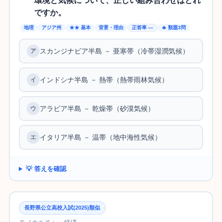
環境と気候について、正しい組み合わせはどれ
ですか。
地理
アジア州
★★ 基本
背景・理由
正答率 —
🔥 類題3問
スカンジナビア半島 － 亜寒帯（冷帯湿潤気候）
インドシナ半島 － 熱帯（熱帯雨林気候）
アラビア半島 － 乾燥帯（砂漠気候）
イタリア半島 － 温帯（地中海性気候）
💡 答えを確認
長野県公立高校入試(2025)類似