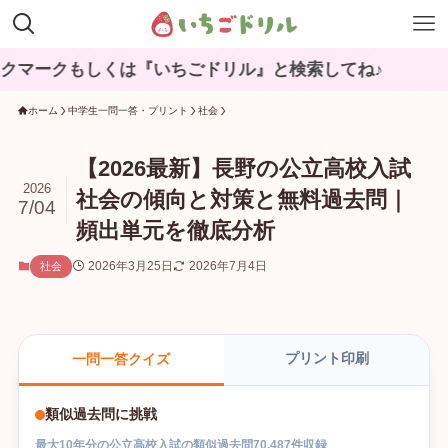
もしくは『いちごドリル』と検索してね♪
ホーム
中学生一問一答・プリント
社会
【2026最新】長野の公立高校入試
2026
社会の傾向と対策と無料過去問｜
7/04
頻出単元を徹底分析
2026年3月25日
2026年7月4日
社会
プリント印刷
一問一答クイズ
類似過去問に挑戦
最大
10
年分の
公立高校入試
の
類似過去問
70,487
件収録