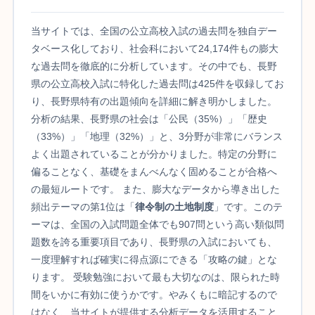
当サイトでは、全国の公立高校入試の過去問を独自デー
タベース化しており、社会科において24,174件もの膨大
な過去問を徹底的に分析しています。その中でも、長野
県の公立高校入試に特化した過去問は425件を収録してお
り、長野県特有の出題傾向を詳細に解き明かしました。
分析の結果、長野県の社会は「公民（35%）」「歴史
（33%）」「地理（32%）」と、3分野が非常にバランス
よく出題されていることが分かりました。特定の分野に
偏ることなく、基礎をまんべんなく固めることが合格へ
の最短ルートです。 また、膨大なデータから導き出した
頻出テーマの第1位は「
律令制の土地制度
」です。このテ
ーマは、全国の入試問題全体でも907問という高い類似問
題数を誇る重要項目であり、長野県の入試においても、
一度理解すれば確実に得点源にできる「攻略の鍵」とな
ります。 受験勉強において最も大切なのは、限られた時
間をいかに有効に使うかです。やみくもに暗記するので
はなく、当サイトが提供する分析データを活用すること