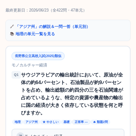
最終更新日：2026/06/23（全422問・47単元）
🔗
「アジア州」の解説＆一問一答（単元別）
📚
地理の単元一覧を見る
長野県公立高校入試(2025)類似
モノカルチャー経済
サウジアラビアの輸出統計において、原油が全
Q1
体の約64パーセント、石油製品が約9パーセン
トを占め、輸出総額の約四分の三を石油関連が
占めているような、特定の資源や農産物の輸出
に国の経済が大きく依存している状態を何と呼
びますか。
地理
アジア州
★ やさしい
基礎
正答率 —
🔥 類題2問