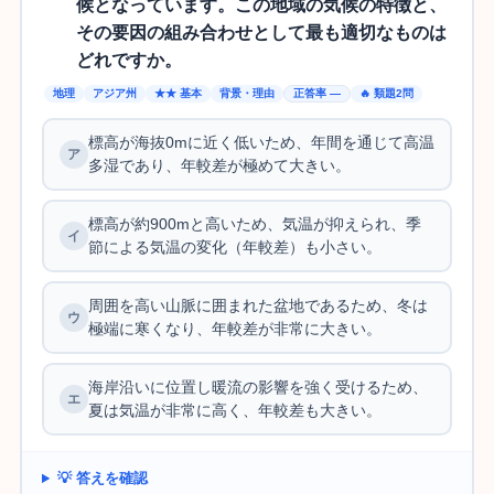
候となっています。この地域の気候の特徴と、
その要因の組み合わせとして最も適切なものは
どれですか。
地理
アジア州
★★ 基本
背景・理由
正答率 —
🔥 類題2問
標高が海抜0mに近く低いため、年間を通じて高温
多湿であり、年較差が極めて大きい。
標高が約900mと高いため、気温が抑えられ、季
節による気温の変化（年較差）も小さい。
周囲を高い山脈に囲まれた盆地であるため、冬は
極端に寒くなり、年較差が非常に大きい。
海岸沿いに位置し暖流の影響を強く受けるため、
夏は気温が非常に高く、年較差も大きい。
💡 答えを確認