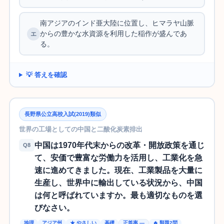
南アジアのインド亜大陸に位置し、ヒマラヤ山脈
からの豊かな水資源を利用した稲作が盛んであ
る。
💡 答えを確認
長野県公立高校入試(2019)類似
世界の工場としての中国と二酸化炭素排出
中国は1970年代末からの改革・開放政策を通じ
Q8
て、安価で豊富な労働力を活用し、工業化を急
速に進めてきました。現在、工業製品を大量に
生産し、世界中に輸出している状況から、中国
は何と呼ばれていますか。最も適切なものを選
びなさい。
地理
アジア州
★ やさしい
基礎
正答率 —
🔥 類題2問