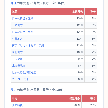
地理
の単元別 出題数（長野・全136件）
単元
出題件数
割合
日本の資源と産業
23 件
17%
近畿地方
12 件
9%
日本の自然・防災
12 件
9%
中部地方
11 件
8%
南アメリカ・オセアニア州
11 件
8%
東北地方
10 件
7%
アジア州
9 件
7%
北海道地方
8 件
6%
世界の姿と緯度経度
8 件
6%
ヨーロッパ州
6 件
4%
歴史
の単元別 出題数（長野・全139件）
単元
出題件数
割合
江戸時代
28 件
20%