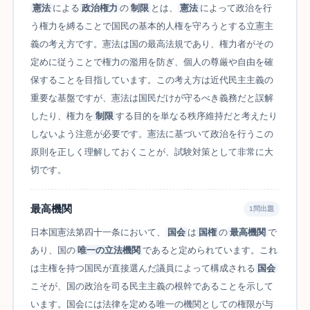
憲法
による
政治権力
の
制限
とは、
憲法
によって政治を行
う権力を縛ることで国民の基本的人権を守ろうとする立憲主
義の考え方です。憲法は国の最高法規であり、権力者がその
定めに従うことで権力の濫用を防ぎ、個人の尊厳や自由を確
保することを目指しています。この考え方は近代民主主義の
重要な基盤ですが、憲法は国民だけが守るべき義務だと誤解
したり、権力を
制限
する目的を単なる秩序維持だと考えたり
しないよう注意が必要です。憲法に基づいて政治を行うこの
原則を正しく理解しておくことが、試験対策として非常に大
切です。
最高機関
1問出題
日本国憲法第四十一条において、
国会
は
国権
の
最高機関
で
あり、国の
唯一の立法機関
であると定められています。これ
は主権を持つ国民が直接選んだ議員によって構成される
国会
こそが、国の政治を司る民主主義の根幹であることを示して
います。国会には法律を定める唯一の機関としての権限が与