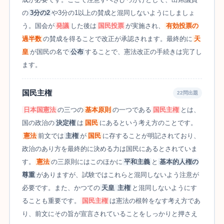
の
3分の2
や3分の1以上の賛成と混同しないようにしましょ
う。国会が
発議
した後は
国民投票
が実施され、
有効投票の
過半数
の賛成を得ることで改正が承認されます。最終的に
天
皇
が国民の名で
公布
することで、憲法改正の手続きは完了し
ます。
国民主権
22問出題
日本国憲法
の三つの
基本原則
の一つである
国民主権
とは、
国の政治の
決定権
は
国民
にあるという考え方のことです。
憲法
前文では
主権
が
国民
に存することが明記されており、
政治のあり方を最終的に決める力は国民にあるとされていま
す。
憲法
の三原則にはこのほかに
平和主義
と
基本的人権の
尊重
がありますが、試験ではこれらと混同しないよう注意が
必要です。また、かつての
天皇
主権
と混同しないようにす
ることも重要です。
国民主権
は憲法の根幹をなす考え方であ
り、前文にその旨が宣言されていることをしっかりと押さえ