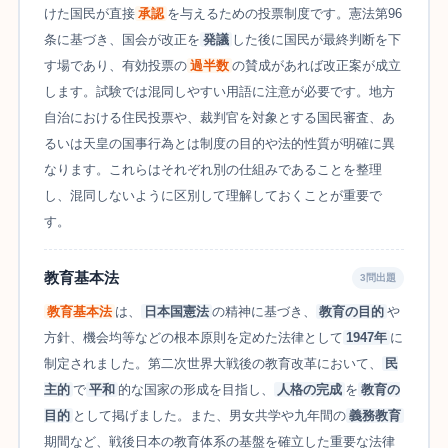
けた国民が直接
承認
を与えるための投票制度です。憲法第96
条に基づき、国会が改正を
発議
した後に国民が最終判断を下
す場であり、有効投票の
過半数
の賛成があれば改正案が成立
します。試験では混同しやすい用語に注意が必要です。地方
自治における住民投票や、裁判官を対象とする国民審査、あ
るいは天皇の国事行為とは制度の目的や法的性質が明確に異
なります。これらはそれぞれ別の仕組みであることを整理
し、混同しないように区別して理解しておくことが重要で
す。
教育基本法
3問出題
教育基本法
は、
日本国憲法
の精神に基づき、
教育の目的
や
方針、機会均等などの根本原則を定めた法律として
1947年
に
制定されました。第二次世界大戦後の教育改革において、
民
主的
で
平和
的な国家の形成を目指し、
人格の完成
を
教育の
目的
として掲げました。また、男女共学や九年間の
義務教育
期間など、戦後日本の教育体系の基盤を確立した重要な法律