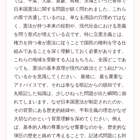
では、千葉、大阪、愛媛、島根、茨城といった各県で
日本国憲法に関する問題が鋭く問われました。これら
の県で共通しているのは、単なる用語の穴埋めではな
く、憲法が持つ本来の役割や、現代社会における意義
を問う形式が増えている点です。特に立憲主義とは、
権力を持つ者が憲法に従うことで国民の権利を守る仕
組みであることを深く理解しておく必要があります。
これらの地域を受験する人はもちろん、全国どこであ
っても、憲法の基本原理が現代の政治とどう結びつい
ているかを意識してください。 最後に、最も重要な
アドバイスです。それは単なる暗記からの脱却です。
丸暗記した知識は、少しひねった問題が出た瞬間に崩
れてしまいます。なぜ日本国憲法が制定されたのか、
その背景にある歴史的経緯や、平和主義の理念がなぜ
大切なのかという背景理解を深めてください。例え
ば、基本的人権の尊重がなぜ重要なのかを、歴史的な
弾圧の歴史と絡めて考えることで、記述式問題にも対