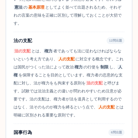
憲法
の
基本原理
としてよく並べて出題されるため、それぞ
れの言葉の意味を正確に区別して理解しておくことが大切で
す。
法の支配
12問出題
法の支配
とは、
権力
者であっても法に従わなければならな
いという考え方であり、
人の支配
に対立する概念です。これ
は国民がつくった法によって政治
権力
の行使を
制限
し、
人
権
を保障することを目的としています。権力者の恣意的な支
配に対し、法が権力をも拘束する原則を
法の支配
と呼びま
す。試験では法治主義との違いが問われやすいため注意が必
要です。法の支配は、権力者が法を道具として利用するので
はなく、法そのものが権力を縛るという点で、
人の支配
とは
明確に区別される重要な原則です。
国事行為
6問出題