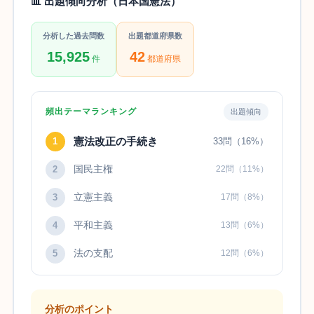
📊 出題傾向分析（日本国憲法）
分析した過去問数
出題都道府県数
15,925
42
件
都道府県
頻出テーマランキング
出題傾向
憲法改正の手続き
1
33問（16%）
国民主権
2
22問（11%）
立憲主義
3
17問（8%）
平和主義
4
13問（6%）
法の支配
5
12問（6%）
分析のポイント