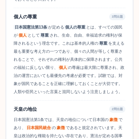
個人の尊重
3問出題
日本国憲法第13条
が定める
個人の尊重
とは、すべての国民
が
個人
として
尊重
され、生命、自由、幸福追求の権利が保
障されるという理念です。これは基本的人権の
尊重
を支える
最も重要な考え方の一つであり、個々の人間が等しく尊重さ
れることで、それぞれの権利が具体的に保障されます。公共
の福祉に反しない限り、
個人
の尊厳は最大限に尊重され、政
治の運営においても最優先の考慮が必要です。試験では、対
象が国民であることを正確に理解しておくことが大切です。
人類や臣民といった言葉と混同しないよう注意しましょう。
天皇の地位
2問出題
日本国憲法第1条では、天皇の地位について日本国の
象徴
で
あり、
日本国民統合
の
象徴
であると規定されています。天
皇は政治的な権能を持たない存在であり、憲法が定める国事