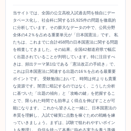
当サイトでは、全国の公立高校入試過去問を独自にデー
タベース化し、社会科に関する15,925件の問題を徹底的
に分析しています。その膨大なデータの中で、公民分野
全体の4.2％を占める重要単元が「日本国憲法」です。 私
たちは、これまでに合計458問の日本国憲法に関する問題
を精査してきました。その結果、全国42都道府県で幅広
く出題されていることが判明しています。特に注目すべ
きは、頻出テーマ第1位である「憲法改正の手続き」で、
これは日本国憲法に関連する出題の16％を占める最重要
ポイントです。 受験勉強において、時間は何よりも貴重
な資源です。闇雲に暗記するのではなく、こうした分析
に基づいた「出題の傾向」と「攻略の鍵」を把握するこ
とで、限られた時間でも効率よく得点を伸ばすことが可
能になります。 これから皆さんと一緒に、日本国憲法の
本質を理解し、入試で確実に点数を稼ぐための戦略を練
っていきましょう。まずは、試験で狙われやすいポイン
トを整理し、自信を持って本番に臨める実力を養う準備