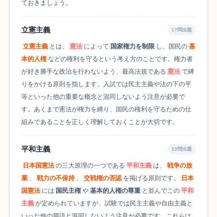
ておきましょう。
立憲主義
17問出題
立憲主義
とは、
憲法
によって
国家権力を制限
し、国民の
基
本的人権
などの権利を守るという考え方のことです。権力者
が好き勝手な政治を行わないよう、最高法規である
憲法
で縛
りをかける原則を指します。入試では民主主義や法の下の平
等といった他の重要な概念と混同しないよう注意が必要で
す。あくまで憲法が権力を縛り、国民の権利を守るための仕
組みであることを正しく理解しておくことが大切です。
平和主義
13問出題
日本国憲法
の三大原理の一つである
平和主義
は、
戦争の放
棄
、
戦力の不保持
、
交戦権の否認
を掲げる原則です。
日本
国憲法
には
国民主権
や
基本的人権の尊重
と並んでこの
平和
主義
が定められていますが、試験では民主主義や自由主義と
いった他の用語と混同しないよう注意が必要です。これらは