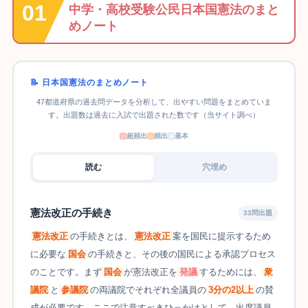
中学・高校受験公民日本国憲法のまと
めノート
📝 日本国憲法のまとめノート
47都道府県の過去問データを分析して、出やすい問題をまとめていま
す。出題数は過去に入試で出題された数です（当サイト調べ）
超頻出
頻出
基本
読む
穴埋め
憲法改正の手続き
33問出題
憲法改正
の手続きとは、
憲法改正
案を国民に提示するため
に必要な
国会
の手続きと、その後の国民による承認プロセス
のことです。まず
国会
が憲法改正を
発議
するためには、
衆
議院
と
参議院
の両議院でそれぞれ全議員の
3分の2以上
の賛
成が必要です。ここで注意すべきひっかけとして、出席議員