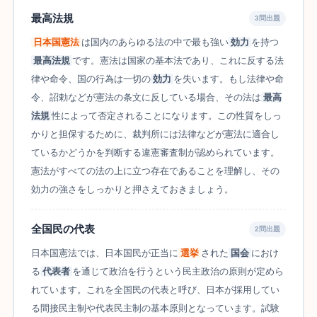
最高法規
3問出題
日本国憲法
は国内のあらゆる法の中で最も強い
効力
を持つ
最高法規
です。憲法は国家の基本法であり、これに反する法
律や命令、国の行為は一切の
効力
を失います。もし法律や命
令、詔勅などが憲法の条文に反している場合、その法は
最高
法規
性によって否定されることになります。この性質をしっ
かりと担保するために、裁判所には法律などが憲法に適合し
ているかどうかを判断する違憲審査制が認められています。
憲法がすべての法の上に立つ存在であることを理解し、その
効力の強さをしっかりと押さえておきましょう。
全国民の代表
2問出題
日本国憲法では、日本国民が正当に
選挙
された
国会
におけ
る
代表者
を通じて政治を行うという民主政治の原則が定めら
れています。これを全国民の代表と呼び、日本が採用してい
る間接民主制や代表民主制の基本原則となっています。試験