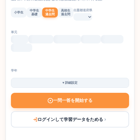
出題都道府県
中学生
中学生
高校生
小学生
基礎
過去問
過去問
単元
学年
▾
詳細設定
一問一答を開始する
ログインして学習データをためる