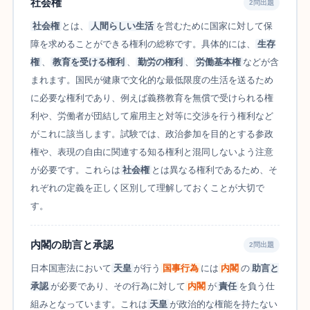
社会権
2問出題
社会権
とは、
人間らしい生活
を営むために国家に対して保
障を求めることができる権利の総称です。具体的には、
生存
権
、
教育を受ける権利
、
勤労の権利
、
労働基本権
などが含
まれます。国民が健康で文化的な最低限度の生活を送るため
に必要な権利であり、例えば義務教育を無償で受けられる権
利や、労働者が団結して雇用主と対等に交渉を行う権利など
がこれに該当します。試験では、政治参加を目的とする参政
権や、表現の自由に関連する知る権利と混同しないよう注意
が必要です。これらは
社会権
とは異なる権利であるため、そ
れぞれの定義を正しく区別して理解しておくことが大切で
す。
内閣の助言と承認
2問出題
日本国憲法において
天皇
が行う
国事行為
には
内閣
の
助言と
承認
が必要であり、その行為に対して
内閣
が
責任
を負う仕
組みとなっています。これは
天皇
が政治的な権能を持たない