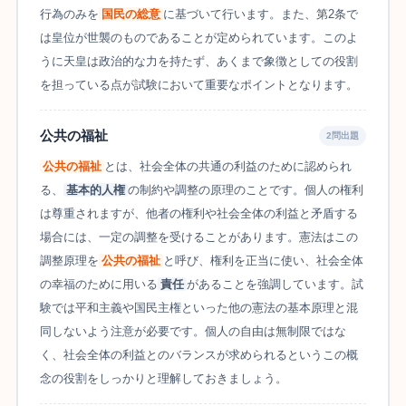
行為のみを
国民の総意
に基づいて行います。また、第2条で
は皇位が世襲のものであることが定められています。このよ
うに天皇は政治的な力を持たず、あくまで象徴としての役割
を担っている点が試験において重要なポイントとなります。
公共の福祉
2問出題
公共の福祉
とは、社会全体の共通の利益のために認められ
る、
基本的人権
の制約や調整の原理のことです。個人の権利
は尊重されますが、他者の権利や社会全体の利益と矛盾する
場合には、一定の調整を受けることがあります。憲法はこの
調整原理を
公共の福祉
と呼び、権利を正当に使い、社会全体
の幸福のために用いる
責任
があることを強調しています。試
験では平和主義や国民主権といった他の憲法の基本原理と混
同しないよう注意が必要です。個人の自由は無制限ではな
く、社会全体の利益とのバランスが求められるというこの概
念の役割をしっかりと理解しておきましょう。