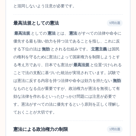
と混同しないよう注意が必要です。
最高法規としての憲法
5問出題
最高法規
としての
憲法
とは、
憲法
がすべての法律や命令に
優先する最も強い効力を持つ法であることを指し、これに反
する下位の法は
無効
とされる仕組みです。
立憲主義
は国民
の権利を守るために憲法によって国家権力を制限しようとす
る考え方であり、日本でも憲法が
最高法規
と位置づけられる
ことで法の支配に基づいた統治が実現されています。試験で
は憲法に反する内容を持つ法律や命令は効力を持たない
無効
なものとなる点が重要ですが、政治権力が憲法を無視して有
効な法律を作れるといったひっかけ問題には注意が必要で
す。憲法がすべての法に優先するという原則を正しく理解し
ておくことが大切です。
憲法による政治権力の制限
1問出題