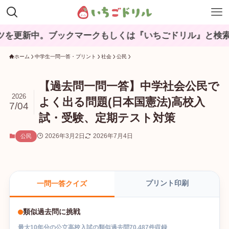
ブックマークもしくは『いちごドリル』と検索してね♪
ホーム
中学生一問一答・プリント
社会
公民
【過去問一問一答】中学社会公民で
2026
よく出る問題(日本国憲法)高校入
7/04
試・受験、定期テスト対策
2026年3月2日
2026年7月4日
公民
プリント印刷
一問一答クイズ
類似過去問に挑戦
最大
10
年分の
公立高校入試
の
類似過去問
70,487
件収録