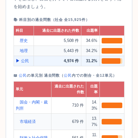
を始めましょう。
📚 科目別の過去問数（社会 全15,925件）
科目
過去に出題された件数
出題率
歴史
5,508 件
34.6%
地理
5,443 件
34.2%
▶
公民
4,974 件
31.2%
📖
公民
の単元別 過去問数（
公民
内での割合・全12単元）
過去に出題された
出題
単元
件数
率
国会・内閣・裁
14.
710 件
判所
3%
13.
市場経済
679 件
7%
11.
財政と社会保障
561 件