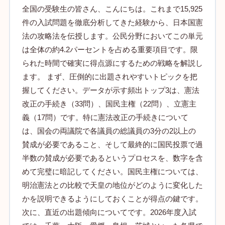
全国の受験生の皆さん、こんにちは。これまで15,925
件の入試問題を徹底分析してきた経験から、日本国憲
法の攻略法を伝授します。公民分野においてこの単元
は全体の約4.2パーセントを占める重要項目です。限
られた時間で確実に得点源にするための戦略を解説し
ます。 まず、圧倒的に出題されやすいトピックを把
握してください。データが示す頻出トップ3は、憲法
改正の手続き（33問）、国民主権（22問）、立憲主
義（17問）です。特に憲法改正の手続きについて
は、国会の両議院で各議員の総議員の3分の2以上の
賛成が必要であること、そして最終的に国民投票で過
半数の賛成が必要であるというプロセスを、数字を含
めて完璧に暗記してください。国民主権については、
明治憲法との比較で天皇の地位がどのように変化した
かを説明できるようにしておくことが得点の鍵です。
次に、直近の出題傾向についてです。2026年度入試