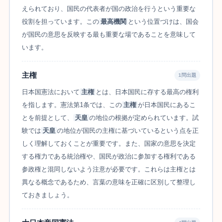
えられており、国民の代表者が国の政治を行うという重要な
役割を担っています。この
最高機関
という位置づけは、国会
が国民の意思を反映する最も重要な場であることを意味して
います。
主権
1問出題
日本国憲法において
主権
とは、日本国民に存する最高の権利
を指します。憲法第1条では、この
主権
が日本国民にあるこ
とを前提として、
天皇
の地位の根拠が定められています。試
験では
天皇
の地位が国民の主権に基づいているという点を正
しく理解しておくことが重要です。また、国家の意思を決定
する権力である統治権や、国民が政治に参加する権利である
参政権と混同しないよう注意が必要です。これらは主権とは
異なる概念であるため、言葉の意味を正確に区別して整理し
ておきましょう。