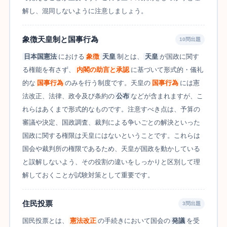
解し、混同しないように注意しましょう。
象徴天皇制と国事行為
10問出題
日本国憲法
における
象徴
天皇
制とは、
天皇
が国政に関す
る権能を有さず、
内閣の助言と承認
に基づいて形式的・儀礼
的な
国事行為
のみを行う制度です。天皇の
国事行為
には憲
法改正、法律、政令及び条約の
公布
などが含まれますが、こ
れらはあくまで形式的なものです。注意すべき点は、予算の
審議や決定、国政調査、裁判による争いごとの解決といった
国政に関する権限は天皇にはないということです。これらは
国会や裁判所の権限であるため、天皇が国政を動かしている
と誤解しないよう、その役割の違いをしっかりと区別して理
解しておくことが試験対策として重要です。
住民投票
3問出題
国民投票とは、
憲法改正
の手続きにおいて国会の
発議
を受