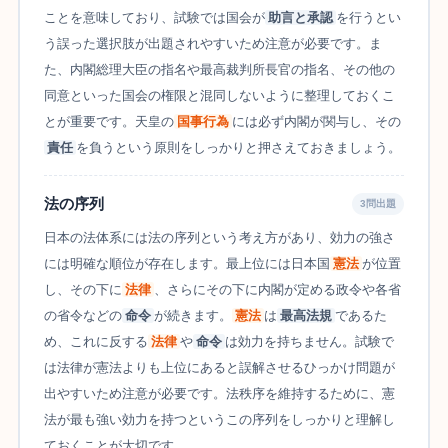
ことを意味しており、試験では国会が
助言と承認
を行うとい
う誤った選択肢が出題されやすいため注意が必要です。ま
た、内閣総理大臣の指名や最高裁判所長官の指名、その他の
同意といった国会の権限と混同しないように整理しておくこ
とが重要です。天皇の
国事行為
には必ず内閣が関与し、その
責任
を負うという原則をしっかりと押さえておきましょう。
法の序列
3問出題
日本の法体系には法の序列という考え方があり、効力の強さ
には明確な順位が存在します。最上位には日本国
憲法
が位置
し、その下に
法律
、さらにその下に内閣が定める政令や各省
の省令などの
命令
が続きます。
憲法
は
最高法規
であるた
め、これに反する
法律
や
命令
は効力を持ちません。試験で
は法律が憲法よりも上位にあると誤解させるひっかけ問題が
出やすいため注意が必要です。法秩序を維持するために、憲
法が最も強い効力を持つというこの序列をしっかりと理解し
ておくことが大切です。