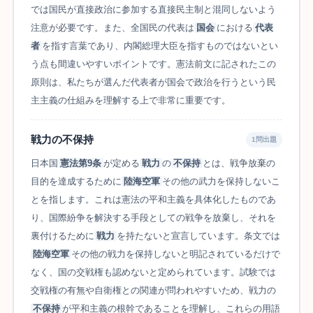
では国民が直接政治に参加する直接民主制と混同しないよう
注意が必要です。また、全国民の代表は
国会
における
代表
者
を指す言葉であり、内閣総理大臣を指すものではないとい
う点も間違いやすいポイントです。憲法前文に記されたこの
原則は、私たちが選んだ代表者が国会で政治を行うという民
主主義の仕組みを理解する上で非常に重要です。
戦力の不保持
1問出題
日本国
憲法第9条
が定める
戦力
の
不保持
とは、戦争放棄の
目的を達成するために
陸海空軍
その他の武力を保持しないこ
とを指します。これは憲法の平和主義を具体化したものであ
り、国際紛争を解決する手段としての戦争を放棄し、それを
裏付けるために
戦力
を持たないと宣言しています。条文では
陸海空軍
その他の戦力を保持しないと明記されているだけで
なく、国の交戦権も認めないと定められています。試験では
交戦権の有無や自衛権との関連が問われやすいため、戦力の
不保持
が平和主義の根幹であることを理解し、これらの用語