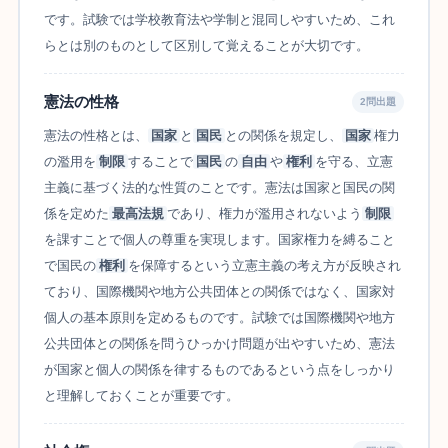
です。試験では学校教育法や学制と混同しやすいため、これ
らとは別のものとして区別して覚えることが大切です。
憲法の性格
2問出題
憲法の性格とは、
国家
と
国民
との関係を規定し、
国家
権力
の濫用を
制限
することで
国民
の
自由
や
権利
を守る、立憲
主義に基づく法的な性質のことです。憲法は国家と国民の関
係を定めた
最高法規
であり、権力が濫用されないよう
制限
を課すことで個人の尊重を実現します。国家権力を縛ること
で国民の
権利
を保障するという立憲主義の考え方が反映され
ており、国際機関や地方公共団体との関係ではなく、国家対
個人の基本原則を定めるものです。試験では国際機関や地方
公共団体との関係を問うひっかけ問題が出やすいため、憲法
が国家と個人の関係を律するものであるという点をしっかり
と理解しておくことが重要です。