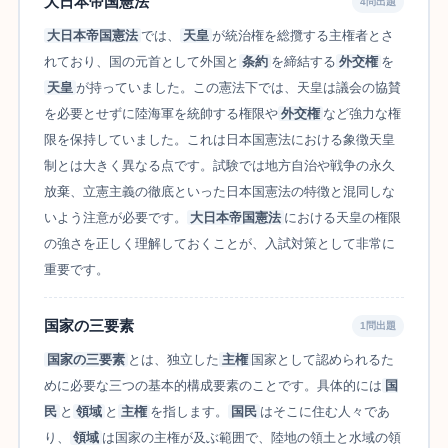
大日本帝国憲法
4問出題
大日本帝国憲法
では、
天皇
が統治権を総攬する主権者とさ
れており、国の元首として外国と
条約
を締結する
外交権
を
天皇
が持っていました。この憲法下では、天皇は議会の協賛
を必要とせずに陸海軍を統帥する権限や
外交権
など強力な権
限を保持していました。これは日本国憲法における象徴天皇
制とは大きく異なる点です。試験では地方自治や戦争の永久
放棄、立憲主義の徹底といった日本国憲法の特徴と混同しな
いよう注意が必要です。
大日本帝国憲法
における天皇の権限
の強さを正しく理解しておくことが、入試対策として非常に
重要です。
国家の三要素
1問出題
国家の三要素
とは、独立した
主権
国家として認められるた
めに必要な三つの基本的構成要素のことです。具体的には
国
民
と
領域
と
主権
を指します。
国民
はそこに住む人々であ
り、
領域
は国家の主権が及ぶ範囲で、陸地の領土と水域の領