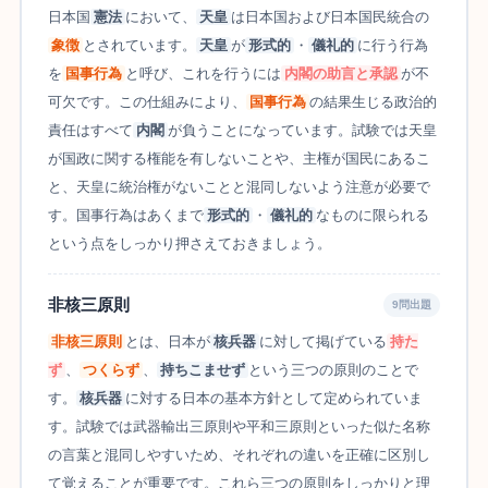
日本国
憲法
において、
天皇
は日本国および日本国民統合の
象徴
とされています。
天皇
が
形式的
・
儀礼的
に行う行為
を
国事行為
と呼び、これを行うには
内閣の助言と承認
が不
可欠です。この仕組みにより、
国事行為
の結果生じる政治的
責任はすべて
内閣
が負うことになっています。試験では天皇
が国政に関する権能を有しないことや、主権が国民にあるこ
と、天皇に統治権がないことと混同しないよう注意が必要で
す。国事行為はあくまで
形式的
・
儀礼的
なものに限られる
という点をしっかり押さえておきましょう。
非核三原則
9問出題
非核三原則
とは、日本が
核兵器
に対して掲げている
持た
ず
、
つくらず
、
持ちこませず
という三つの原則のことで
す。
核兵器
に対する日本の基本方針として定められていま
す。試験では武器輸出三原則や平和三原則といった似た名称
の言葉と混同しやすいため、それぞれの違いを正確に区別し
て覚えることが重要です。これら三つの原則をしっかりと理