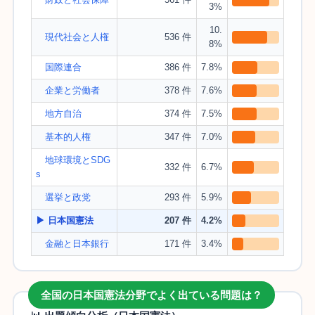
3%
10.
現代社会と人権
536 件
8%
国際連合
386 件
7.8%
企業と労働者
378 件
7.6%
地方自治
374 件
7.5%
基本的人権
347 件
7.0%
地球環境とSDG
332 件
6.7%
s
選挙と政党
293 件
5.9%
▶ 日本国憲法
207 件
4.2%
金融と日本銀行
171 件
3.4%
全国の日本国憲法分野でよく出ている問題は？