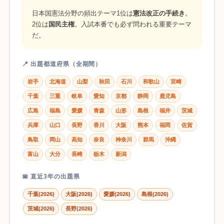
日本国憲法分野の頻出テーマ1位は
憲法改正の手続き
。
2位は
国民主権
。入試本番でも必ず問われる重要テーマ
だ。
📍 出題都道府県（全期間）
岩手
北海道
山梨
秋田
石川
和歌山
宮崎
千葉
三重
岐阜
愛知
京都
静岡
鹿児島
広島
福島
愛媛
青森
山形
島根
福井
茨城
兵庫
山口
長野
香川
大阪
熊本
福岡
佐賀
鳥取
岡山
高知
奈良
神奈川
群馬
沖縄
富山
大分
長崎
栃木
新潟
📅 直近3年の出題県
千葉(2026)
大阪(2026)
愛媛(2026)
島根(2026)
茨城(2026)
長野(2026)