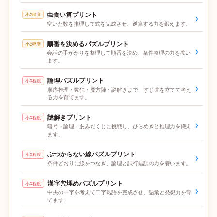
虫食い算プリント
小2程度
›
空いた数を推理して式を完成させ、逆算する力を鍛えます。
順番を決めるパズルプリント
小2程度
›
会話の手がかりを整理して順番を決め、条件整理の力を養い
ます。
論理パズルプリント
小3程度
›
順序推理・数独・魔方陣・謎解きまで、すじ道を立てて考え
る力を育てます。
謎解きプリント
小3程度
›
暗号・論理・あみだくじに挑戦し、ひらめきと推理力を鍛え
ます。
ぶつからない線パズルプリント
小3程度
›
条件どおりに線をつなぎ、論理と試行錯誤の力を養います。
漢字穴埋めパズルプリント
小3程度
›
中央の一字を考えて二字熟語を完成させ、語彙と発想力を育
てます。