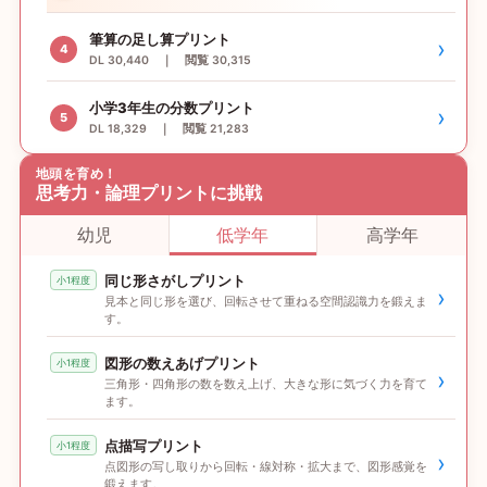
筆算の足し算プリント
›
4
DL 30,440 ｜ 閲覧 30,315
小学3年生の分数プリント
›
5
DL 18,329 ｜ 閲覧 21,283
地頭を育め！
思考力・論理プリントに挑戦
幼児
低学年
高学年
同じ形さがしプリント
小1程度
›
見本と同じ形を選び、回転させて重ねる空間認識力を鍛えま
す。
図形の数えあげプリント
小1程度
›
三角形・四角形の数を数え上げ、大きな形に気づく力を育て
ます。
点描写プリント
小1程度
›
点図形の写し取りから回転・線対称・拡大まで、図形感覚を
鍛えます。