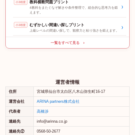
教科横断問題プリント
小3程度
›
4教科をまたぐなぞ解きや条件整理で、総合的な思考力を鍛
えます。
むずかしい間違い探しプリント
小3程度
›
上級レベルの間違い探しで、観察力と粘り強さを鍛えます。
一覧をすべて見る ›
運営者情報
住所
宮城県仙台市太白区八木山弥生町16-17
運営会社
ARINA partners株式会社
代表者
高橋渉
連絡先
info@arinna.co.jp
連絡先②
0568-50-2677