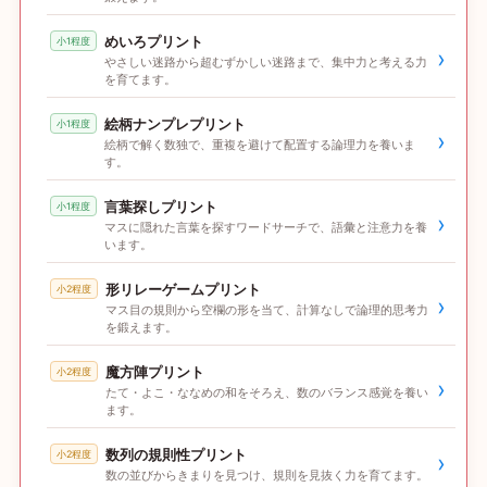
めいろプリント
小1程度
›
やさしい迷路から超むずかしい迷路まで、集中力と考える力
を育てます。
絵柄ナンプレプリント
小1程度
›
絵柄で解く数独で、重複を避けて配置する論理力を養いま
す。
言葉探しプリント
小1程度
›
マスに隠れた言葉を探すワードサーチで、語彙と注意力を養
います。
形リレーゲームプリント
小2程度
›
マス目の規則から空欄の形を当て、計算なしで論理的思考力
を鍛えます。
魔方陣プリント
小2程度
›
たて・よこ・ななめの和をそろえ、数のバランス感覚を養い
ます。
数列の規則性プリント
小2程度
›
数の並びからきまりを見つけ、規則を見抜く力を育てます。