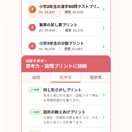
小学2年生の漢字50問テストプリント
›
3
DL 34,687 ｜ 閲覧 43,030
筆算の足し算プリント
›
4
DL 30,440 ｜ 閲覧 30,315
小学3年生の分数プリント
›
5
DL 18,329 ｜ 閲覧 21,283
地頭を育め！
思考力・論理プリントに挑戦
幼児
低学年
高学年
同じ形さがしプリント
小1程度
›
見本と同じ形を選び、回転させて重ね
る空間認識力を鍛えます。
図形の数えあげプリント
小1程度
›
三角形・四角形の数を数え上げ、大き
な形に気づく力を育てます。