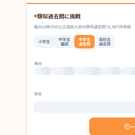
類似過去問に挑戦
最大
10
年分の
公立高校入試
の
類似過去問
70,487
件収録
中学生
中学生
高校生
小学生
基礎
過去問
過去問
単元
学年
一