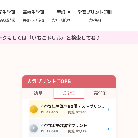
学生学習
高校生学習
型紙
学習プリント印刷
高校過去問
共通テスト学習
先生・親向け
完全無料
いちごドリル』と検索してね♪
人気プリント TOP5
幼児
低学年
高学年
小学3年生漢字50問テストプリント
›
1
DL 62,435 ｜ 閲覧 97,708
小学1年生の漢字プリント
›
2
DL 42,096 ｜ 閲覧 63,189