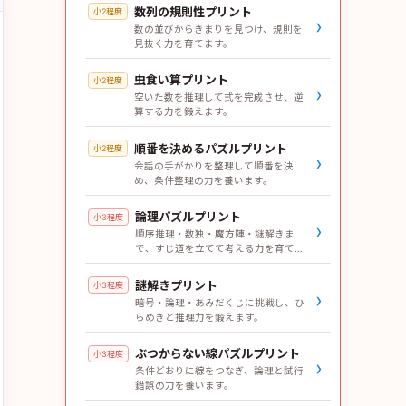
数列の規則性プリント
小2程度
›
数の並びからきまりを見つけ、規則を
見抜く力を育てます。
虫食い算プリント
小2程度
›
空いた数を推理して式を完成させ、逆
算する力を鍛えます。
順番を決めるパズルプリント
小2程度
›
会話の手がかりを整理して順番を決
め、条件整理の力を養います。
論理パズルプリント
小3程度
›
順序推理・数独・魔方陣・謎解きま
で、すじ道を立てて考える力を育てま
す。
謎解きプリント
小3程度
›
暗号・論理・あみだくじに挑戦し、ひ
らめきと推理力を鍛えます。
ぶつからない線パズルプリント
小3程度
›
条件どおりに線をつなぎ、論理と試行
錯誤の力を養います。