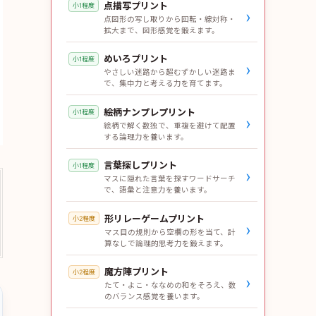
点描写プリント
小1程度
›
点図形の写し取りから回転・線対称・
拡大まで、図形感覚を鍛えます。
めいろプリント
小1程度
›
やさしい迷路から超むずかしい迷路ま
で、集中力と考える力を育てます。
絵柄ナンプレプリント
小1程度
›
絵柄で解く数独で、重複を避けて配置
する論理力を養います。
言葉探しプリント
小1程度
›
マスに隠れた言葉を探すワードサーチ
で、語彙と注意力を養います。
形リレーゲームプリント
小2程度
›
マス目の規則から空欄の形を当て、計
算なしで論理的思考力を鍛えます。
魔方陣プリント
小2程度
›
たて・よこ・ななめの和をそろえ、数
のバランス感覚を養います。