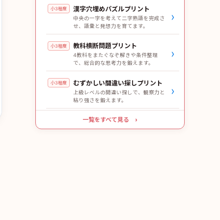
漢字穴埋めパズルプリント
小3程度
›
中央の一字を考えて二字熟語を完成さ
せ、語彙と発想力を育てます。
教科横断問題プリント
小3程度
›
4教科をまたぐなぞ解きや条件整理
で、総合的な思考力を鍛えます。
むずかしい間違い探しプリント
小3程度
›
上級レベルの間違い探しで、観察力と
粘り強さを鍛えます。
一覧をすべて見る ›