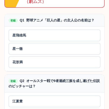
（劇ムズ）
Q1 野球アニメ「巨人の星」の主人公の名前は？
初級
星飛雄馬
星一徹
花形満
Q2 オールスター戦で9者連続三振を成し遂げた伝説
初級
のピッチャーは？
江夏豊