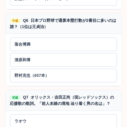
Q6 日本プロ野球で通算本塁打数が2番目に多いのは
中級
誰？（1位は王貞治）
落合博満
清原和博
野村克也（657本）
Q7 オリックス・吉田正尚（現レッドソックス）の
初級
応援歌の歌詞。「前人未踏の境地 辿り着く男の名は」？
ラオウ