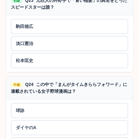
Q23 元巨人の外野手で「青い稲妻」の異名をとった
初級
スピードスターは誰？
駒田徳広
淡口憲治
松本匡史
Q24 この中で「まんがタイムきららフォワード」に
中級
連載されている女子野球漫画は？
球詠
ダイヤのA