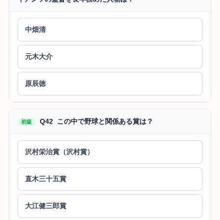
中畑清
元木大介
原辰徳
Q42 この中で野球と関係ある賞は？
初級
沢村栄治賞（沢村賞）
直木三十五賞
大江健三郎賞