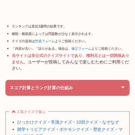
ランキングは直近3週間の結果です。
種類・難易度によっては問題数が少なく表示されます。
クイズの追加は
作成フォーム
よりご投稿ください。
「内容が古い」「誤りがある」場合は、
修正フォーム
よりご投稿ください。
当サイトは非公式のクイズサイトであり、権利元とは一切関係あり
。ユーザーが投稿してみんなで楽しむためにご利用くだ
ません
さい。
スコア計算とランク計算の仕組み
🎮 人気クイズで遊ぶ
ひっかけクイズ
・
常識クイズ
・
10回クイズ
・
なぞなぞ
雑学トリビアクイズ
・
ポケモンクイズ
・
歴史クイズ
・
マ