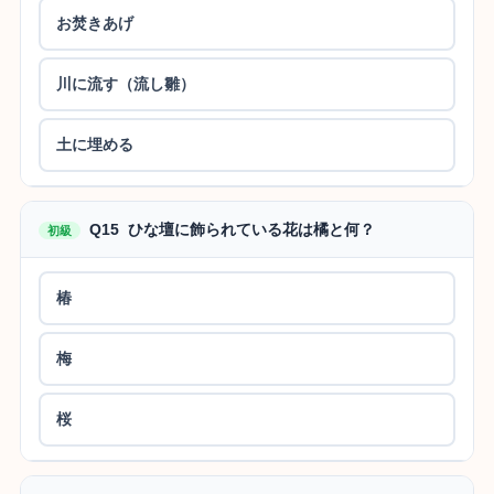
お焚きあげ
川に流す（流し雛）
土に埋める
Q15 ひな壇に飾られている花は橘と何？
初級
椿
梅
桜