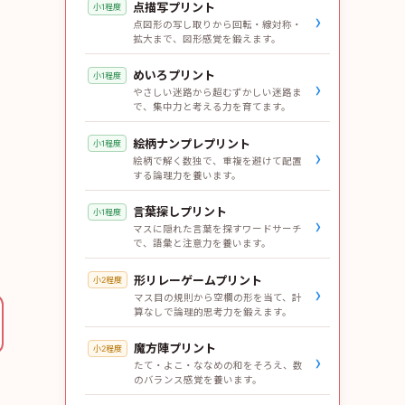
点描写プリント
小1程度
›
点図形の写し取りから回転・線対称・
拡大まで、図形感覚を鍛えます。
めいろプリント
小1程度
›
やさしい迷路から超むずかしい迷路ま
で、集中力と考える力を育てます。
絵柄ナンプレプリント
小1程度
›
絵柄で解く数独で、重複を避けて配置
する論理力を養います。
言葉探しプリント
小1程度
›
マスに隠れた言葉を探すワードサーチ
で、語彙と注意力を養います。
形リレーゲームプリント
小2程度
›
マス目の規則から空欄の形を当て、計
算なしで論理的思考力を鍛えます。
魔方陣プリント
小2程度
›
たて・よこ・ななめの和をそろえ、数
のバランス感覚を養います。