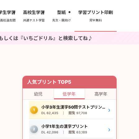
学生学習
高校生学習
型紙
学習プリント印刷
高校過去問
共通テスト学習
先生・親向け
完全無料
ちごドリル』と検索してね♪
人気プリント TOP5
幼児
低学年
高学年
小学3年生漢字50問テストプリント
›
1
DL 62,435 ｜ 閲覧 97,708
小学1年生の漢字プリント
›
2
DL 42,096 ｜ 閲覧 63,189