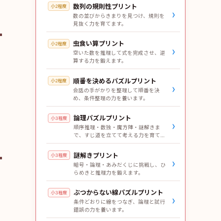
数列の規則性プリント
小2程度
›
数の並びからきまりを見つけ、規則を
見抜く力を育てます。
虫食い算プリント
小2程度
›
空いた数を推理して式を完成させ、逆
算する力を鍛えます。
順番を決めるパズルプリント
小2程度
›
会話の手がかりを整理して順番を決
め、条件整理の力を養います。
論理パズルプリント
小3程度
›
順序推理・数独・魔方陣・謎解きま
で、すじ道を立てて考える力を育てま
す。
謎解きプリント
小3程度
›
暗号・論理・あみだくじに挑戦し、ひ
らめきと推理力を鍛えます。
ぶつからない線パズルプリント
小3程度
›
条件どおりに線をつなぎ、論理と試行
錯誤の力を養います。