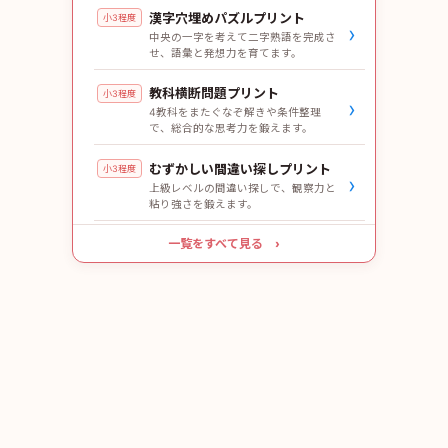
漢字穴埋めパズルプリント
小3程度
›
中央の一字を考えて二字熟語を完成さ
せ、語彙と発想力を育てます。
教科横断問題プリント
小3程度
›
4教科をまたぐなぞ解きや条件整理
で、総合的な思考力を鍛えます。
むずかしい間違い探しプリント
小3程度
›
上級レベルの間違い探しで、観察力と
粘り強さを鍛えます。
一覧をすべて見る ›