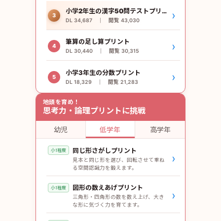
小学2年生の漢字50問テストプリント
›
3
DL 34,687 ｜ 閲覧 43,030
筆算の足し算プリント
›
4
DL 30,440 ｜ 閲覧 30,315
小学3年生の分数プリント
›
5
DL 18,329 ｜ 閲覧 21,283
地頭を育め！
思考力・論理プリントに挑戦
幼児
低学年
高学年
同じ形さがしプリント
小1程度
›
見本と同じ形を選び、回転させて重ね
る空間認識力を鍛えます。
図形の数えあげプリント
小1程度
›
三角形・四角形の数を数え上げ、大き
な形に気づく力を育てます。