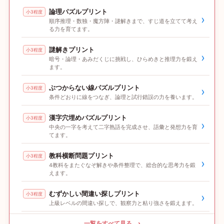
論理パズルプリント
小3程度
›
順序推理・数独・魔方陣・謎解きまで、すじ道を立てて考え
る力を育てます。
謎解きプリント
小3程度
›
暗号・論理・あみだくじに挑戦し、ひらめきと推理力を鍛え
ます。
ぶつからない線パズルプリント
小3程度
›
条件どおりに線をつなぎ、論理と試行錯誤の力を養います。
漢字穴埋めパズルプリント
小3程度
›
中央の一字を考えて二字熟語を完成させ、語彙と発想力を育
てます。
教科横断問題プリント
小3程度
›
4教科をまたぐなぞ解きや条件整理で、総合的な思考力を鍛
えます。
むずかしい間違い探しプリント
小3程度
›
上級レベルの間違い探しで、観察力と粘り強さを鍛えます。
一覧をすべて見る ›