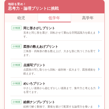
地頭を育め！
思考力・論理プリントに挑戦
幼児
低学年
高学年
同じ形さがしプリント
小1程度
›
見本と同じ形を選び、回転させて重ねる空間認識力を鍛えま
す。
図形の数えあげプリント
小1程度
›
三角形・四角形の数を数え上げ、大きな形に気づく力を育て
ます。
点描写プリント
小1程度
›
点図形の写し取りから回転・線対称・拡大まで、図形感覚を
鍛えます。
めいろプリント
小1程度
›
やさしい迷路から超むずかしい迷路まで、集中力と考える力
を育てます。
絵柄ナンプレプリント
小1程度
›
絵柄で解く数独で、重複を避けて配置する論理力を養いま