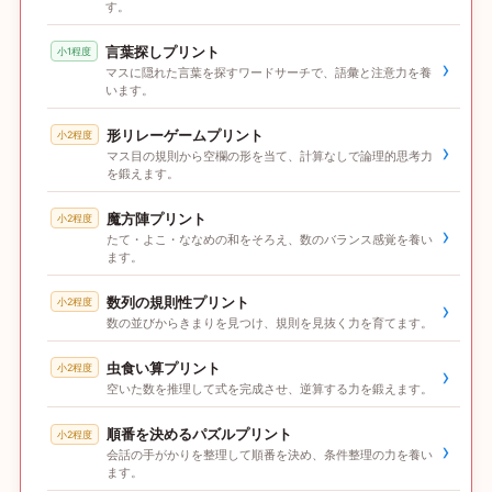
す。
言葉探しプリント
小1程度
›
マスに隠れた言葉を探すワードサーチで、語彙と注意力を養
います。
形リレーゲームプリント
小2程度
›
マス目の規則から空欄の形を当て、計算なしで論理的思考力
を鍛えます。
魔方陣プリント
小2程度
›
たて・よこ・ななめの和をそろえ、数のバランス感覚を養い
ます。
数列の規則性プリント
小2程度
›
数の並びからきまりを見つけ、規則を見抜く力を育てます。
虫食い算プリント
小2程度
›
空いた数を推理して式を完成させ、逆算する力を鍛えます。
順番を決めるパズルプリント
小2程度
›
会話の手がかりを整理して順番を決め、条件整理の力を養い
ます。