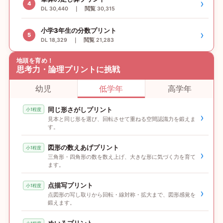
›
4
DL 30,440 ｜ 閲覧 30,315
小学3年生の分数プリント
›
5
DL 18,329 ｜ 閲覧 21,283
地頭を育め！
思考力・論理プリントに挑戦
幼児
低学年
高学年
同じ形さがしプリント
小1程度
›
見本と同じ形を選び、回転させて重ねる空間認識力を鍛えま
す。
図形の数えあげプリント
小1程度
›
三角形・四角形の数を数え上げ、大きな形に気づく力を育て
ます。
点描写プリント
小1程度
›
点図形の写し取りから回転・線対称・拡大まで、図形感覚を
鍛えます。