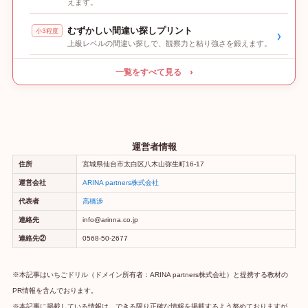
えます。
むずかしい間違い探しプリント
小3程度
›
上級レベルの間違い探しで、観察力と粘り強さを鍛えます。
一覧をすべて見る ›
運営者情報
住所
宮城県仙台市太白区八木山弥生町16-17
運営会社
ARINA partners株式会社
代表者
高橋渉
連絡先
info@arinna.co.jp
連絡先②
0568-50-2677
※本記事はいちごドリル（ドメイン所有者：ARINA partners株式会社）と提携する教材の
PR情報を含んでおります。
※本記事に掲載している情報は、できる限り正確な情報を掲載するよう努めておりますが、