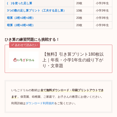
( )を使った足し算
20枚
小学2年生
3つの数の足し算プリント（工夫する足し算）
10枚
小学3年生
暗算（2桁+2桁=2桁）
20枚
小学3年生
暗算（2桁+2桁=3桁）
20枚
小学3年生
ひき算の練習問題にも挑戦する！
あわせて読みたい
【無料】引き算プリント180枚以
上｜年長・小学1年生の繰り下が
り・文章題
いちごドリルの教材は
全て無料ダウンロード・印刷プリントアウトでき
ます
。保育園、幼稚園、ご家庭で、お子さんの教育にお使いください。
利用詳細は
ダウンロード利用規約
をご覧ください。