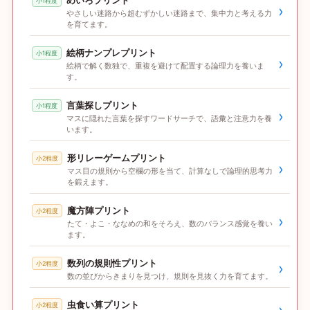
めいろプリント
小1程度
›
やさしい迷路から超むずかしい迷路まで、集中力と考える力
を育てます。
絵柄ナンプレプリント
小1程度
›
絵柄で解く数独で、重複を避けて配置する論理力を養いま
す。
言葉探しプリント
小1程度
›
マスに隠れた言葉を探すワードサーチで、語彙と注意力を養
います。
形リレーゲームプリント
小2程度
›
マス目の規則から空欄の形を当て、計算なしで論理的思考力
を鍛えます。
魔方陣プリント
小2程度
›
たて・よこ・ななめの和をそろえ、数のバランス感覚を養い
ます。
数列の規則性プリント
小2程度
›
数の並びからきまりを見つけ、規則を見抜く力を育てます。
虫食い算プリント
小2程度