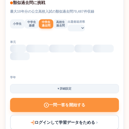
類似過去問に挑戦
最大
10
年分の
公立高校入試
の
類似過去問
70,487
件収録
出題都道府県
中学生
中学生
高校生
小学生
基礎
過去問
過去問
単元
学年
▾
詳細設定
一問一答を開始する
ログインして学習データをためる