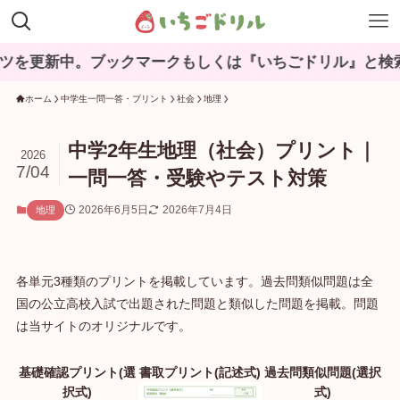
。ブックマークもしくは『いちごドリル』と検索してね♪
ホーム
中学生一問一答・プリント
社会
地理
中学2年生地理（社会）プリント｜
2026
7/04
一問一答・受験やテスト対策
2026年6月5日
2026年7月4日
地理
各単元3種類のプリントを掲載しています。過去問類似問題は全
国の公立高校入試で出題された問題と類似した問題を掲載。問題
は当サイトのオリジナルです。
基礎確認プリント(選
書取プリント(記述式)
過去問類似問題(選択
択式)
式)