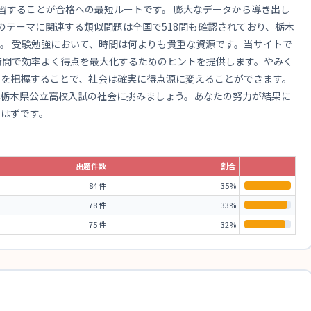
習することが合格への最短ルートです。 膨大なデータから導き出し
のテーマに関連する類似問題は全国で518問も確認されており、栃木
。 受験勉強において、時間は何よりも貴重な資源です。当サイトで
た時間で効率よく得点を最大化するためのヒントを提供します。やみく
」を把握することで、社会は確実に得点源に変えることができます。
て栃木県公立高校入試の社会に挑みましょう。あなたの努力が結果に
るはずです。
出題件数
割合
84 件
35%
78 件
33%
75 件
32%