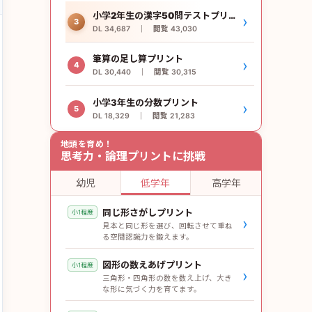
小学2年生の漢字50問テストプリント
›
3
DL 34,687 ｜ 閲覧 43,030
筆算の足し算プリント
›
4
DL 30,440 ｜ 閲覧 30,315
小学3年生の分数プリント
›
5
DL 18,329 ｜ 閲覧 21,283
地頭を育め！
思考力・論理プリントに挑戦
幼児
低学年
高学年
同じ形さがしプリント
小1程度
›
見本と同じ形を選び、回転させて重ね
る空間認識力を鍛えます。
図形の数えあげプリント
小1程度
›
三角形・四角形の数を数え上げ、大き
な形に気づく力を育てます。