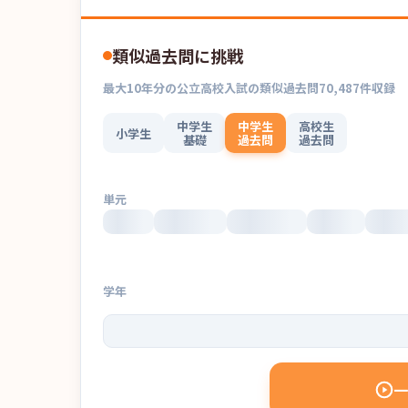
類似過去問に挑戦
最大
10
年分の
公立高校入試
の
類似過去問
70,487
件収録
中学生
中学生
高校生
小学生
基礎
過去問
過去問
単元
学年
一