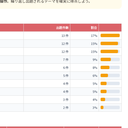
操作
。繰り返し出題されるテーマを確実に得点しよう。
出題件数
割合
13 件
17%
12 件
15%
12 件
15%
7 件
9%
6 件
8%
5 件
6%
4 件
5%
4 件
5%
3 件
4%
2 件
3%