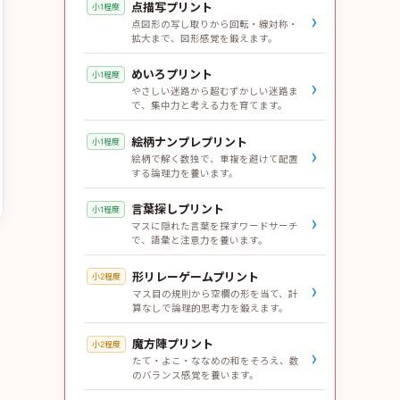
点描写プリント
小1程度
›
点図形の写し取りから回転・線対称・
拡大まで、図形感覚を鍛えます。
めいろプリント
小1程度
›
やさしい迷路から超むずかしい迷路ま
で、集中力と考える力を育てます。
絵柄ナンプレプリント
小1程度
›
絵柄で解く数独で、重複を避けて配置
する論理力を養います。
言葉探しプリント
小1程度
›
マスに隠れた言葉を探すワードサーチ
で、語彙と注意力を養います。
形リレーゲームプリント
小2程度
›
マス目の規則から空欄の形を当て、計
算なしで論理的思考力を鍛えます。
魔方陣プリント
小2程度
›
たて・よこ・ななめの和をそろえ、数
のバランス感覚を養います。