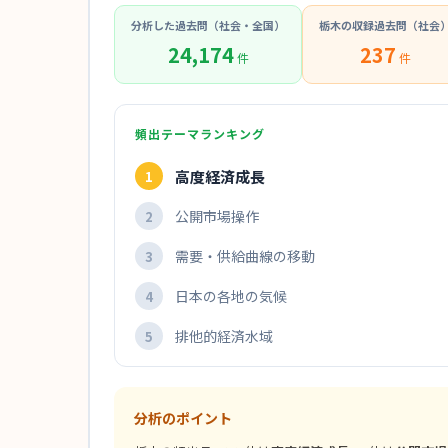
分析した過去問（社会・全国）
栃木の収録過去問（社会
24,174
237
件
件
頻出テーマランキング
高度経済成長
1
公開市場操作
2
需要・供給曲線の移動
3
日本の各地の気候
4
排他的経済水域
5
分析のポイント