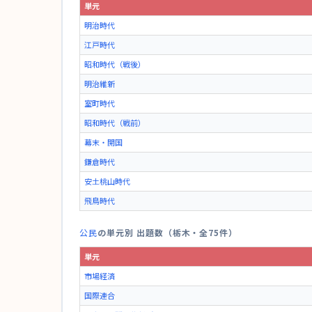
単元
明治時代
江戸時代
昭和時代（戦後）
明治維新
室町時代
昭和時代（戦前）
幕末・開国
鎌倉時代
安土桃山時代
飛鳥時代
公民
の単元別 出題数（栃木・全75件）
単元
市場経済
国際連合