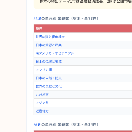
栃木の頻出テーマ1位は
高度経済成長
。2位は
公開市場
地理
の単元別 出題数（栃木・全78件）
単元
世界の姿と緯度経度
日本の資源と産業
南アメリカ・オセアニア州
日本の位置と領域
アフリカ州
日本の自然・防災
世界の気候と文化
九州地方
アジア州
近畿地方
歴史
の単元別 出題数（栃木・全84件）