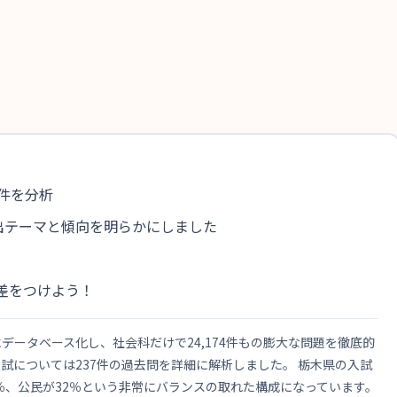
4件を分析
出テーマと傾向を明らかにしました
差をつけよう！
ータベース化し、社会科だけで24,174件もの膨大な問題を徹底的
試については237件の過去問を詳細に解析しました。 栃木県の入試
％、公民が32％という非常にバランスの取れた構成になっています。