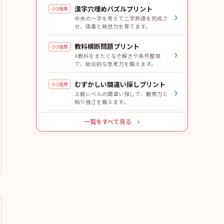
漢字穴埋めパズルプリント
小3程度
›
中央の一字を考えて二字熟語を完成さ
せ、語彙と発想力を育てます。
教科横断問題プリント
小3程度
›
4教科をまたぐなぞ解きや条件整理
で、総合的な思考力を鍛えます。
むずかしい間違い探しプリント
小3程度
›
上級レベルの間違い探しで、観察力と
粘り強さを鍛えます。
一覧をすべて見る ›