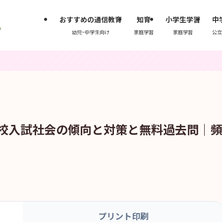
おすすめの通信教育
知育
小学生学習
中
幼児~中学生向け
家庭学習
家庭学習
公立
高校入試社会の傾向と対策と無料過去問｜
プリント印刷