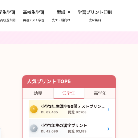
学生学習
高校生学習
型紙
学習プリント印刷
高校過去問
共通テスト学習
先生・親向け
完全無料
頻
人気プリント TOP5
幼児
低学年
高学年
小学3年生漢字50問テストプリント
›
1
DL 62,435 ｜ 閲覧 97,708
小学1年生の漢字プリント
›
2
DL 42,096 ｜ 閲覧 63,189