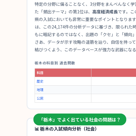
特定の分野に偏ることなく、3分野をまんべんなく学
た「頻出テーマ」の第1位は、
高度経済成長
です。こ
県の入試においても非常に重要なポイントとなります
は、この24,174件の分析データに基づき、限られ
もに暗記するのではなく、出題の「クセ」と「傾向
さあ、データが示す攻略の道筋を辿り、自信を持っ
結びつくよう、このデータベースが強力な武器にな
栃木の科目別 過去問数
科目
歴史
地理
公民
「栃木」でよく出ている社会の問題は？
📊 栃木の入試傾向分析（社会）