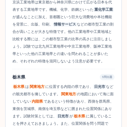
京浜工業地帯は東京都から神奈川県にかけて広がる日本を代
表する工業地帯です。機械、化学、鉄鋼といった
重化学工業
が盛んなことに加え、首都圏という巨大な消費地や本社機能
を背景に、出版、印刷、
情報サービス
などの都市型工業の割
合が高いことが大きな特徴です。他の工業地帯や工業地域と
比較する際には、この都市型工業の比率の高さに注目しまし
ょう。試験では北九州工業地帯や中京工業地帯、阪神工業地
帯といった他の工業地帯との違いを問われることが多いた
め、それぞれの特徴を混同しないよう注意が必要です。
栃木県
5問出題
栃木県
は
関東地方
に位置する内陸の県であり、
日光市
など
の観光都市を擁しています。
関東地方
の地図において海に面
していない
内陸県
であるという特徴があり、西側を群馬県、
東側を茨城県、南側を埼玉県などに囲まれた位置関係にあり
ます。試験対策としては、
日光市
が
栃木県
に属しているこ
とを押さえておきましょう。また、位置関係を問う問題で