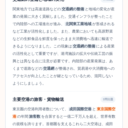
関東地方では高速道路などの
交通網の整備
と地域の変化が産
業の発展に大きく貢献しました。交通インフラが整ったこと
で内陸部への工場進出が進み、
北関東工業地域
が形成される
など工業が活性化しました。また、農業においても高原野菜
などの生鮮食品を鮮度を保ったまま大消費地へ迅速に輸送で
きるようになりました。この現象は
交通網の整備
による産業
の活性化として重要ですが、港湾施設の拡大や伝統工芸の振
興とは異なる点に注意が必要です。内陸部の産業発展は、あ
くまで道路などの
交通網
が整備され、貿易港や大消費地への
アクセスが向上したことが鍵となっているため、混同しない
ようにしましょう。
主要空港の旅客・貨物輸送
3問出題
東京圏の空港利用者数について、
成田国際空港
と
東京国際空
港
の年間
旅客数
を合算すると一億二千万人を超え、世界有数
の規模を誇ります。首都圏を支えるこれら二大空港は、成田