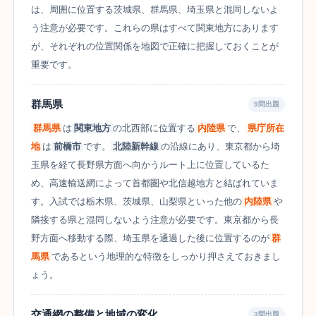
は、周囲に位置する茨城県、群馬県、埼玉県と混同しないよ
う注意が必要です。これらの県はすべて関東地方にあります
が、それぞれの位置関係を地図で正確に把握しておくことが
重要です。
群馬県
9問出題
群馬県
は
関東地方
の北西部に位置する
内陸県
で、
県庁所在
地
は
前橋市
です。
北陸新幹線
の沿線にあり、東京都から埼
玉県を経て長野県方面へ向かうルート上に位置しているた
め、高速輸送網によって首都圏や北信越地方と結ばれていま
す。入試では栃木県、茨城県、山梨県といった他の
内陸県
や
隣接する県と混同しないよう注意が必要です。東京都から長
野方面へ移動する際、埼玉県を通過した後に位置するのが
群
馬県
であるという地理的な特徴をしっかり押さえておきまし
ょう。
交通網の整備と地域の変化
3問出題