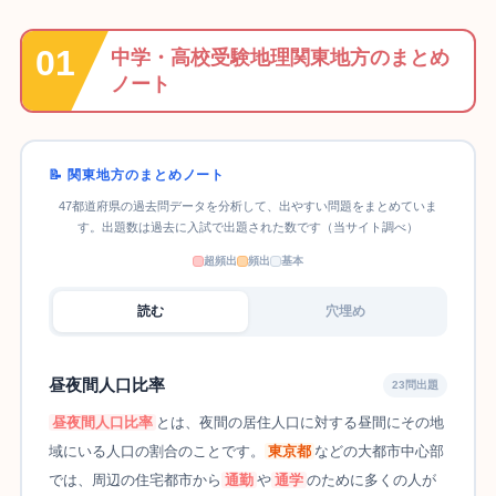
中学・高校受験地理関東地方のまとめ
ノート
📝 関東地方のまとめノート
47都道府県の過去問データを分析して、出やすい問題をまとめていま
す。出題数は過去に入試で出題された数です（当サイト調べ）
超頻出
頻出
基本
読む
穴埋め
昼夜間人口比率
23問出題
昼夜間人口比率
とは、夜間の居住人口に対する昼間にその地
域にいる人口の割合のことです。
東京都
などの大都市中心部
では、周辺の住宅都市から
通勤
や
通学
のために多くの人が