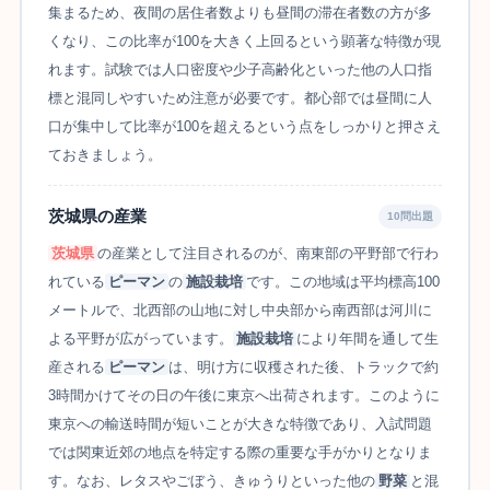
集まるため、夜間の居住者数よりも昼間の滞在者数の方が多
くなり、この比率が100を大きく上回るという顕著な特徴が現
れます。試験では人口密度や少子高齢化といった他の人口指
標と混同しやすいため注意が必要です。都心部では昼間に人
口が集中して比率が100を超えるという点をしっかりと押さえ
ておきましょう。
茨城県の産業
10問出題
茨城県
の産業として注目されるのが、南東部の平野部で行わ
れている
ピーマン
の
施設栽培
です。この地域は平均標高100
メートルで、北西部の山地に対し中央部から南西部は河川に
よる平野が広がっています。
施設栽培
により年間を通して生
産される
ピーマン
は、明け方に収穫された後、トラックで約
3時間かけてその日の午後に東京へ出荷されます。このように
東京への輸送時間が短いことが大きな特徴であり、入試問題
では関東近郊の地点を特定する際の重要な手がかりとなりま
す。なお、レタスやごぼう、きゅうりといった他の
野菜
と混