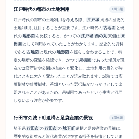
江戸時代の都市の土地利用
1問出題
江戸時代の都市の土地利用を考える際、
江戸城
周辺の歴史的
土地利用に注目することが重要です。江戸時代の
古地図
と現
代の
地形図
を比較すると、かつての
江戸城
西の丸
東側は
果
樹園
として利用されていたことがわかります。歴史的な資料
である
古地図
と現代の
地形図
を照らし合わせることで、特
定の場所の変遷を確認でき、かつて
果樹園
であった場所が現
在では官庁街や公園の植生へと変化し、土地利用の目的が時
代とともに大きく変わったことが読み取れます。試験では広
葉樹林や針葉樹林、茶畑といった選択肢がひっかけとして出
題されることがあるため、果樹園であったという事実と混同
しないよう注意が必要です。
行田市の城下町遺構と足袋産業の景観
1問出題
埼玉県
行田市
の
行田市
の
城下町
遺構と足袋産業の景観は、
歴史的な街並みと近代産業が混在する様子を特徴としていま