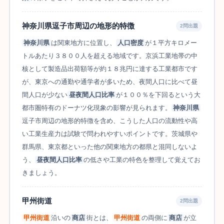
神奈川県逗子市周辺の地形的特徴
2問出題
神奈川県
は関東地方に位置し、
人口密度
が１平方キロメー
トルあたり３８００人を超える地域です。京浜工業地帯の中
核として製造品出荷額等が約１８兆円に達する工業都市です
が、東京への通勤や通学者が多いため、夜間人口に比べて昼
間人口が少ない
昼夜間人口比率
が１００％を下回るという大
都市圏特有のドーナツ化現象の影響が見られます。
神奈川県
逗子市周辺の地形的特徴を含め、こうした人口の流動性や高
い工業生産力は試験で問われやすいポイントです。茨城県や
群馬県、東京都といった他の関東地方の都県と混同しないよ
う、
昼夜間人口比率
の低さや工業の特色を整理して覚えてお
きましょう。
甲州街道
2問出題
甲州街道
沿いの
商店
街とは、
甲州街道
の両側に
商店
が立