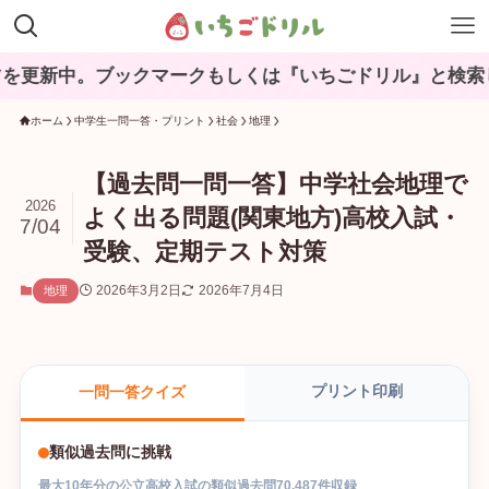
ブックマークもしくは『いちごドリル』と検索してね♪
ホーム
中学生一問一答・プリント
社会
地理
【過去問一問一答】中学社会地理で
2026
よく出る問題(関東地方)高校入試・
7/04
受験、定期テスト対策
2026年3月2日
2026年7月4日
地理
プリント印刷
一問一答クイズ
類似過去問に挑戦
最大
10
年分の
公立高校入試
の
類似過去問
70,487
件収録