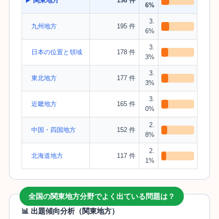
▶ 関東地方
198 件
6%
3.
九州地方
195 件
6%
3.
日本の位置と領域
178 件
3%
3.
東北地方
177 件
3%
3.
近畿地方
165 件
0%
2.
中国・四国地方
152 件
8%
2.
北海道地方
117 件
1%
全国の関東地方分野でよく出ている問題は？
📊 出題傾向分析（関東地方）