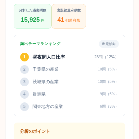
分析した過去問数
出題都道府県数
15,925
41
件
都道府県
頻出テーマランキング
出題傾向
昼夜間人口比率
1
23問（12%）
千葉県の産業
2
10問（5%）
茨城県の産業
3
10問（5%）
群馬県
4
9問（5%）
関東地方の産業
5
6問（3%）
分析のポイント