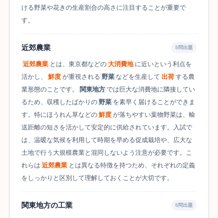
ける野菜や花きの生産割合の高さに注目することが重要で
す。
近郊農業
5問出題
近郊農業
とは、東京都などの
大消費地
に近いという利点を
活かし、
鮮度
が重視される
野菜
などを生産して
出荷
する農
業形態のことです。
関東地方
では巨大な消費地に隣接してい
るため、収穫したばかりの
野菜
を素早く届けることができま
す。特にほうれん草などの
鮮度
が落ちやすい葉物野菜は、輸
送距離の短さを活かして安定的に供給されています。入試で
は、温暖な気候を利用して時期を早める促成栽培や、広大な
土地で行う大規模農業と混同しないよう注意が必要です。こ
れらは
近郊農業
とは異なる特徴を持つため、それぞれの定義
をしっかりと区別して理解しておくことが大切です。
関東地方の工業
5問出題