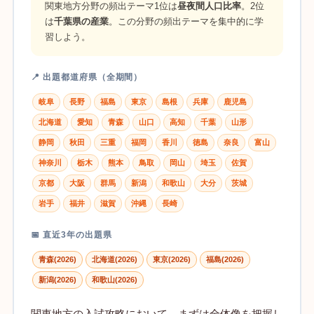
関東地方分野の頻出テーマ1位は
昼夜間人口比率
。2位
は
千葉県の産業
。この分野の頻出テーマを集中的に学
習しよう。
📍 出題都道府県（全期間）
岐阜
長野
福島
東京
島根
兵庫
鹿児島
北海道
愛知
青森
山口
高知
千葉
山形
静岡
秋田
三重
福岡
香川
徳島
奈良
富山
神奈川
栃木
熊本
鳥取
岡山
埼玉
佐賀
京都
大阪
群馬
新潟
和歌山
大分
茨城
岩手
福井
滋賀
沖縄
長崎
📅 直近3年の出題県
青森(2026)
北海道(2026)
東京(2026)
福島(2026)
新潟(2026)
和歌山(2026)
関東地方の入試攻略において、まずは全体像を把握し