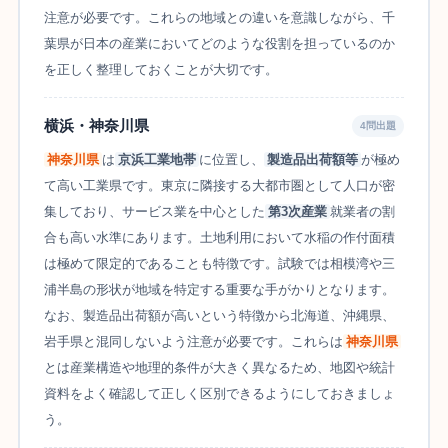
注意が必要です。これらの地域との違いを意識しながら、千
葉県が日本の産業においてどのような役割を担っているのか
を正しく整理しておくことが大切です。
横浜・神奈川県
4問出題
神奈川県
は
京浜工業地帯
に位置し、
製造品出荷額等
が極め
て高い工業県です。東京に隣接する大都市圏として人口が密
集しており、サービス業を中心とした
第3次産業
就業者の割
合も高い水準にあります。土地利用において水稲の作付面積
は極めて限定的であることも特徴です。試験では相模湾や三
浦半島の形状が地域を特定する重要な手がかりとなります。
なお、製造品出荷額が高いという特徴から北海道、沖縄県、
岩手県と混同しないよう注意が必要です。これらは
神奈川県
とは産業構造や地理的条件が大きく異なるため、地図や統計
資料をよく確認して正しく区別できるようにしておきましょ
う。