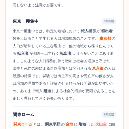
同しないよう注意が必要です。
東京一極集中
6問出題
東京一極集中とは、特定の地域において
転入者
数が
転出者
数を上回ることで生じる人口増加現象のことです。
東京都
の
人口が増加している主な理由は、他の地域から移り住んでく
る
転入者
が都外へ出て行く
転出者
よりも多いことにありま
す。このような人口移動に伴う増加は社会的増加と呼ばれ、
出生と死亡の差による自然増加とは区別される
東京都
の人口
動態の特徴です。試験では出生率の高さや死亡率の低さが人
口増加の理由であると誤解させるひっかけ問題が出やすいた
め、あくまで転入
超過
による社会的増加が要因であることを
正しく理解しておく必要があります。
関東ローム
6問出題
関東ローム
とは、
関東平野
の
台地
に
堆積
した
火山灰
に由