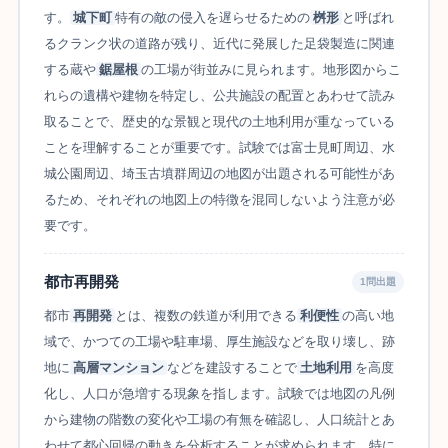
す。
城下町
特有の敵の侵入を遅らせるための
桝形
と呼ばれ
るクランク状の道路が残り、近代に発展した足袋製造に関連
する蔵や
鋸屋根
の工場が街並みに見られます。地形図からこ
れらの遺構や建物を特定し、公共施設の配置とあわせて読み
取ることで、歴史的な景観と現代の土地利用が重なっている
ことを理解することが重要です。試験では富士見町周辺、水
城公園周辺、埼玉古墳群周辺の地図が出題される可能性があ
るため、それぞれの地図上の特徴を混同しないよう注意が必
要です。
都市再開発
1問出題
都市
再開発
とは、複数の鉄道が利用できる
利便性
の高い地
域で、かつての工場や駐車場、厚生施設などを取り壊し、跡
地に
高層マンション
などを建設することで
土地利用
を高度
化し、人口が急増する現象を指します。試験では地図の凡例
から建物の階数の変化や工場の有無を確認し、人口統計とあ
わせて都心回帰の動きを分析することが求められます。特に