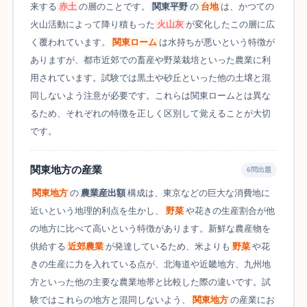
来する
赤土
の層のことです。
関東平野
の
台地
は、かつての
火山活動によって降り積もった
火山灰
が変化したこの層に広
く覆われています。
関東ローム
は水持ちが悪いという特徴が
ありますが、都市近郊での畜産や野菜栽培といった農業に利
用されています。試験では黒土や砂丘といった他の土壌と混
同しないよう注意が必要です。これらは関東ロームとは異な
るため、それぞれの特徴を正しく区別して覚えることが大切
です。
関東地方の産業
6問出題
関東地方
の
農業産出額
構成は、東京などの巨大な消費地に
近いという地理的利点を生かし、
野菜
や花きの生産割合が他
の地方に比べて高いという特徴があります。新鮮な農産物を
供給する
近郊農業
が発達しているため、米よりも
野菜
や花
きの生産に力を入れている点が、北海道や近畿地方、九州地
方といった他の主要な農業地帯と比較した際の違いです。試
験ではこれらの地方と混同しないよう、
関東地方
の産業にお