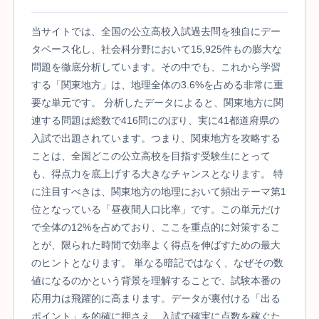
当サイトでは、全国の公立高校入試過去問を独自にデー
タベース化し、社会科分野において15,925件もの膨大な
問題を徹底分析しています。その中でも、これから学習
する「関東地方」は、地理全体の3.6%を占める非常に重
要な単元です。 分析したデータによると、関東地方に関
連する問題は総数で416問にのぼり、実に41都道府県の
入試で出題されています。つまり、関東地方を攻略する
ことは、全国どこの公立高校を目指す受験生にとって
も、得点力を底上げする大きなチャンスとなります。 特
に注目すべきは、関東地方の地理において頻出テーマ第1
位となっている「昼夜間人口比率」です。この単元だけ
で全体の12%を占めており、ここを重点的に対策するこ
とが、限られた時間で効率よく得点を伸ばすための最大
のヒントとなります。 単なる暗記ではなく、なぜその数
値になるのかという背景を理解することで、試験本番の
応用力は飛躍的に高まります。データが裏付ける「出る
ポイント」を的確に押さえ、入試で確実に点数を稼ぐた