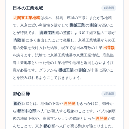
日本の工業地域
4問出題
北関東工業地域
は栃木、群馬、茨城の三県にまたがる地域
で、東京に近い利便性を活かして
機械工業
の
割合
が高いこ
とが特徴です。
高速道路
網の整備により加工組立型の工場が
内陸
部に多く進出したことで発展し、京浜工業地帯からの工
場の分散を受け入れた結果、現在では日本有数の工業
出荷額
を誇ります。試験では京浜工業地帯や京葉工業地域、鹿島臨
海工業地帯といった他の工業地帯や地域と混同しないよう注
意が必要です。グラフから
機械工業
の
割合
が非常に高いこ
とを読み取れるようにしておきましょう。
都心回帰
2問出題
都心
回帰とは、地価の下落や
再開発
をきっかけに、郊外か
ら
都市中心部
へ人口が流入する現象のことです。バブル崩壊
後の地価下落や、高層マンションの建設といった
再開発
が進
んだことで、東京
都心
部へ人口が戻る動きが強まりました。