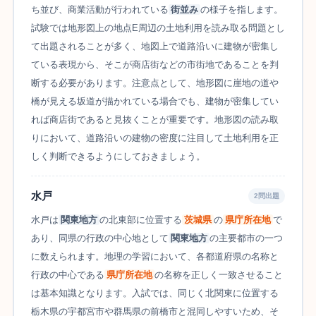
ち並び、商業活動が行われている
街並み
の様子を指します。
試験では地形図上の地点E周辺の土地利用を読み取る問題とし
て出題されることが多く、地図上で道路沿いに建物が密集し
ている表現から、そこが商店街などの市街地であることを判
断する必要があります。注意点として、地形図に崖地の道や
橋が見える坂道が描かれている場合でも、建物が密集してい
れば商店街であると見抜くことが重要です。地形図の読み取
りにおいて、道路沿いの建物の密度に注目して土地利用を正
しく判断できるようにしておきましょう。
水戸
2問出題
水戸は
関東地方
の北東部に位置する
茨城県
の
県庁所在地
で
あり、同県の行政の中心地として
関東地方
の主要都市の一つ
に数えられます。地理の学習において、各都道府県の名称と
行政の中心である
県庁所在地
の名称を正しく一致させること
は基本知識となります。入試では、同じく北関東に位置する
栃木県の宇都宮市や群馬県の前橋市と混同しやすいため、そ