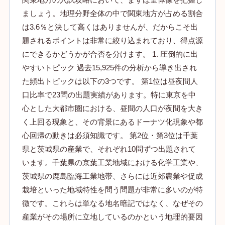
ましょう。地理分野全体の中で関東地方が占める割合
は3.6％と決して高くはありませんが、だからこそ出
題されるポイントは非常に絞り込まれており、得点源
にできるかどうかが合否を分けます。 1. 圧倒的に出
やすいトピック 過去15,925件の分析から導き出され
た頻出トピックは以下の3つです。 第1位は昼夜間人
口比率で23問の出題実績があります。特に東京を中
心とした大都市圏における、昼間の人口が夜間を大き
く上回る現象と、その背景にあるドーナツ化現象や都
心回帰の動きは必須知識です。 第2位・第3位は千葉
県と茨城県の産業で、それぞれ10問ずつ出題されて
います。千葉県の京葉工業地域における化学工業や、
茨城県の鹿島臨海工業地帯、さらには近郊農業や促成
栽培といった地域特性を問う問題が非常に多いのが特
徴です。これらは単なる地名暗記ではなく、なぜその
産業がその場所に立地しているのかという地理的要因