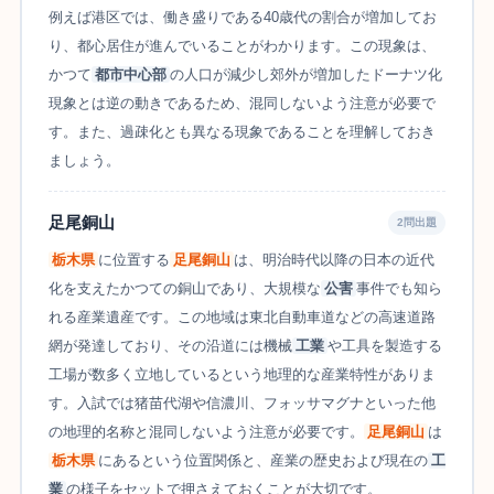
例えば港区では、働き盛りである40歳代の割合が増加してお
り、都心居住が進んでいることがわかります。この現象は、
かつて
都市中心部
の人口が減少し郊外が増加したドーナツ化
現象とは逆の動きであるため、混同しないよう注意が必要で
す。また、過疎化とも異なる現象であることを理解しておき
ましょう。
足尾銅山
2問出題
栃木県
に位置する
足尾銅山
は、明治時代以降の日本の近代
化を支えたかつての銅山であり、大規模な
公害
事件でも知ら
れる産業遺産です。この地域は東北自動車道などの高速道路
網が発達しており、その沿道には機械
工業
や工具を製造する
工場が数多く立地しているという地理的な産業特性がありま
す。入試では猪苗代湖や信濃川、フォッサマグナといった他
の地理的名称と混同しないよう注意が必要です。
足尾銅山
は
栃木県
にあるという位置関係と、産業の歴史および現在の
工
業
の様子をセットで押さえておくことが大切です。