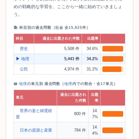
めの戦略的な学習を、ここから一緒に始めていきましょ
う。
📚 科目別の過去問数（社会 全15,925件）
科目
過去に出題された件数
出題率
歴史
5,508 件
34.6%
▶
地理
5,443 件
34.2%
公民
4,974 件
31.2%
📖
地理
の単元別 過去問数（
地理
内での割合・全17単元）
過去に出題され
出題
単元
た件数
率
世界の姿と緯度経
14.
800 件
度
7%
14.
日本の資源と産業
784 件
4%