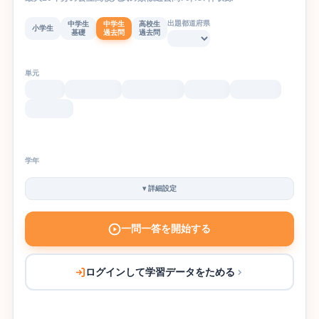
出題都道府県
中学生
中学生
高校生
小学生
基礎
過去問
過去問
単元
学年
▾
詳細設定
一問一答を開始する
ログインして学習データをためる