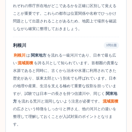
れぞれの県庁所在地がどこであるかを正確に区別して覚える
ことが重要です。これらの都市は位置関係や名称でひっかけ
問題として出題されることがあるため、地図上で場所を確認
しながら確実に整理しておきましょう。
利根川
3問出題
利根川
は
関東地方
を流れる一級河川であり、日本で最も広
い
流域面積
を誇る川として知られています。首都圏の貴重な
水源であると同時に、古くから治水や水運に利用されてきた
歴史があり、坂東太郎という別名でも呼ばれています。日本
の地理や産業、生活を支える極めて重要な役割を担っていま
すが、試験では日本一の長さを持つ信濃川や、同じく
関東地
方
を流れる荒川と混同しないよう注意が必要です。
流域面積
の広さという特徴をしっかりと押さえ、他の河川との違いを
整理して理解しておくことが入試対策のポイントとなりま
す。