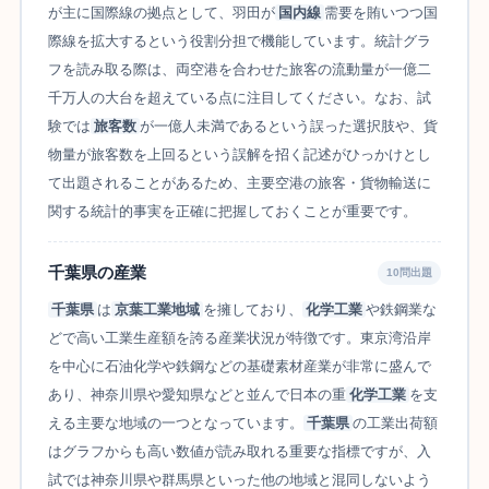
が主に国際線の拠点として、羽田が
国内線
需要を賄いつつ国
際線を拡大するという役割分担で機能しています。統計グラ
フを読み取る際は、両空港を合わせた旅客の流動量が一億二
千万人の大台を超えている点に注目してください。なお、試
験では
旅客数
が一億人未満であるという誤った選択肢や、貨
物量が旅客数を上回るという誤解を招く記述がひっかけとし
て出題されることがあるため、主要空港の旅客・貨物輸送に
関する統計的事実を正確に把握しておくことが重要です。
千葉県の産業
10問出題
千葉県
は
京葉工業地域
を擁しており、
化学工業
や鉄鋼業な
どで高い工業生産額を誇る産業状況が特徴です。東京湾沿岸
を中心に石油化学や鉄鋼などの基礎素材産業が非常に盛んで
あり、神奈川県や愛知県などと並んで日本の重
化学工業
を支
える主要な地域の一つとなっています。
千葉県
の工業出荷額
はグラフからも高い数値が読み取れる重要な指標ですが、入
試では神奈川県や群馬県といった他の地域と混同しないよう