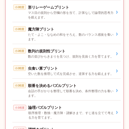
形リレーゲームプリント
小2程度
›
マス目の規則から空欄の形を当て、計算なしで論理的思考力
を鍛えます。
魔方陣プリント
小2程度
›
たて・よこ・ななめの和をそろえ、数のバランス感覚を養い
ます。
数列の規則性プリント
小2程度
›
数の並びからきまりを見つけ、規則を見抜く力を育てます。
虫食い算プリント
小2程度
›
空いた数を推理して式を完成させ、逆算する力を鍛えます。
順番を決めるパズルプリント
小2程度
›
会話の手がかりを整理して順番を決め、条件整理の力を養い
ます。
論理パズルプリント
小3程度
›
順序推理・数独・魔方陣・謎解きまで、すじ道を立てて考え
る力を育てます。