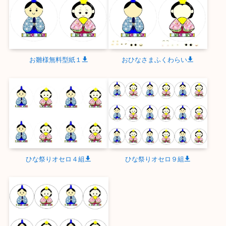
お雛様無料型紙１
おひなさまふくわらい
ひな祭りオセロ４組
ひな祭りオセロ９組