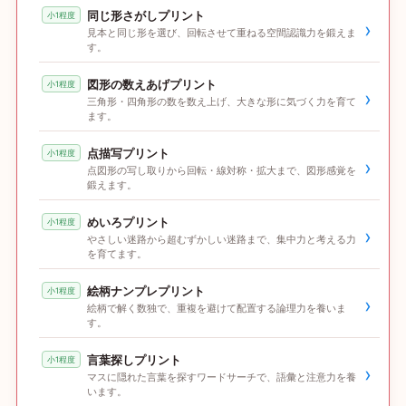
同じ形さがしプリント
小1程度
›
見本と同じ形を選び、回転させて重ねる空間認識力を鍛えま
す。
図形の数えあげプリント
小1程度
›
三角形・四角形の数を数え上げ、大きな形に気づく力を育て
ます。
点描写プリント
小1程度
›
点図形の写し取りから回転・線対称・拡大まで、図形感覚を
鍛えます。
めいろプリント
小1程度
›
やさしい迷路から超むずかしい迷路まで、集中力と考える力
を育てます。
絵柄ナンプレプリント
小1程度
›
絵柄で解く数独で、重複を避けて配置する論理力を養いま
す。
言葉探しプリント
小1程度
›
マスに隠れた言葉を探すワードサーチで、語彙と注意力を養
います。