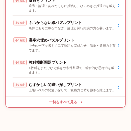
謎解きプリント
小3程度
›
暗号・論理・あみだくじに挑戦し、ひらめきと推理力を鍛え
ます。
ぶつからない線パズルプリント
小3程度
›
条件どおりに線をつなぎ、論理と試行錯誤の力を養います。
漢字穴埋めパズルプリント
小3程度
›
中央の一字を考えて二字熟語を完成させ、語彙と発想力を育
てます。
教科横断問題プリント
小3程度
›
4教科をまたぐなぞ解きや条件整理で、総合的な思考力を鍛
えます。
むずかしい間違い探しプリント
小3程度
›
上級レベルの間違い探しで、観察力と粘り強さを鍛えます。
一覧をすべて見る ›