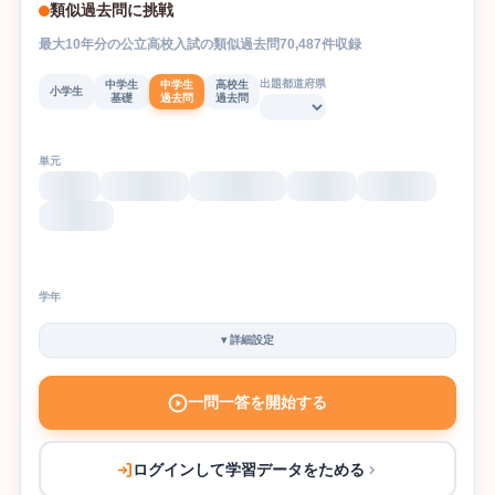
類似過去問に挑戦
最大
10
年分の
公立高校入試
の
類似過去問
70,487
件収録
出題都道府県
中学生
中学生
高校生
小学生
基礎
過去問
過去問
単元
学年
▾
詳細設定
一問一答を開始する
ログインして学習データをためる