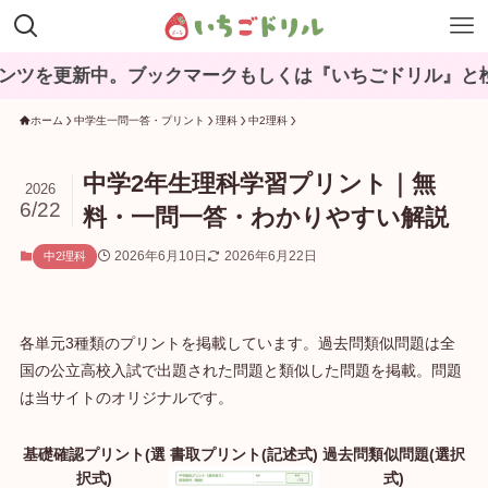
中。ブックマークもしくは『いちごドリル』と検索してね♪
ホーム
中学生一問一答・プリント
理科
中2理科
中学2年生理科学習プリント｜無
2026
6/22
料・一問一答・わかりやすい解説
2026年6月10日
2026年6月22日
中2理科
各単元3種類のプリントを掲載しています。過去問類似問題は全
国の公立高校入試で出題された問題と類似した問題を掲載。問題
は当サイトのオリジナルです。
基礎確認プリント(選
書取プリント(記述式)
過去問類似問題(選択
択式)
式)