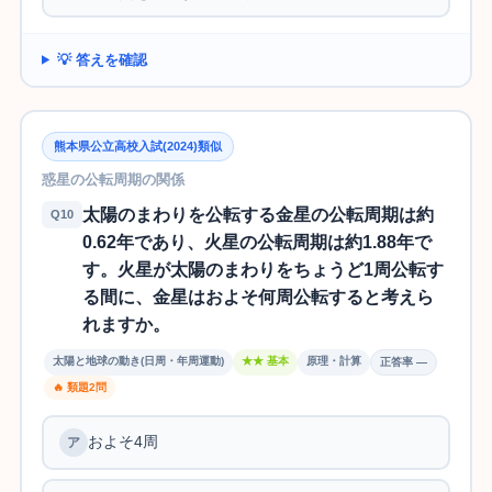
💡 答えを確認
熊本県公立高校入試(2024)類似
惑星の公転周期の関係
太陽のまわりを公転する金星の公転周期は約
Q10
0.62年であり、火星の公転周期は約1.88年で
す。火星が太陽のまわりをちょうど1周公転す
る間に、金星はおよそ何周公転すると考えら
れますか。
太陽と地球の動き(日周・年周運動)
★★ 基本
原理・計算
正答率 —
🔥 類題2問
およそ4周