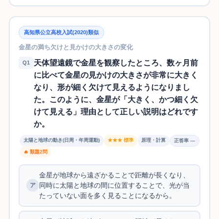
高知県公立高校入試(2020)類似
金星の満ち欠けと見かけの大きさの変化
天体望遠鏡で金星を観察したところ、数ヶ月前
Q1
に比べて金星の見かけの大きさが非常に大きく
なり、形が細く欠けて見えるようになりまし
た。このように、金星が「大きく、かつ細く欠
けて見える」理由として正しい説明はどれです
か。
太陽と地球の動き(日周・年周運動)
★★★ 標準
原理・計算
正答率 —
🔥 類題2問
金星が地球から遠ざかることで距離が長くなり、
同時に太陽と地球の間に位置することで、光が当
たっていない面を多く見ることになるから。