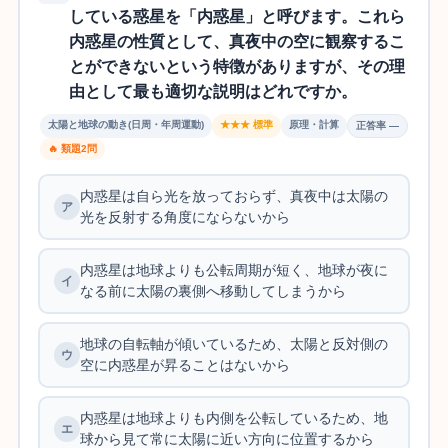
している惑星を「内惑星」と呼びます。これら
内惑星の性質として、真夜中の空に観察するこ
とができないという特徴がありますが、その理
由として最も適切な説明はどれですか。
太陽と地球の動き(日周・年周運動)
★★★ 標準
原理・計算
正答率 —
🔥 類題2問
内惑星は自ら光を放っておらず、真夜中は太陽の
光を反射する角度にならないから
内惑星は地球よりも公転周期が短く、地球が夜に
なる前に太陽の裏側へ移動してしまうから
地球の自転軸が傾いているため、太陽と反対側の
空に内惑星が昇ることはないから
内惑星は地球よりも内側を公転しているため、地
球から見て常に太陽に近い方向に位置するから