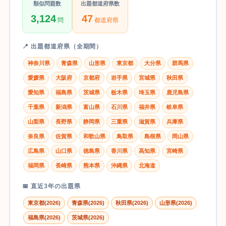
類似問題数
出題都道府県数
3,124
47
問
都道府県
📍 出題都道府県（全期間）
神奈川県
青森県
山形県
東京都
大分県
群馬県
愛媛県
大阪府
京都府
岩手県
宮城県
秋田県
愛知県
福島県
茨城県
栃木県
埼玉県
鹿児島県
千葉県
新潟県
富山県
石川県
福井県
岐阜県
山梨県
長野県
静岡県
三重県
滋賀県
兵庫県
奈良県
佐賀県
和歌山県
鳥取県
島根県
岡山県
広島県
山口県
徳島県
香川県
高知県
宮崎県
福岡県
長崎県
熊本県
沖縄県
北海道
📅 直近3年の出題県
東京都(2026)
青森県(2026)
秋田県(2026)
山形県(2026)
福島県(2026)
茨城県(2026)