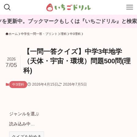
。ブックマークもしくは『いちごドリル』と検索してね♪
ホーム
中学生一問一答・プリント
理科
中3理科
【一問一答クイズ】中学3年地学
2026
（天体・宇宙・環境）問題500問(理
7/05
科)
2026年4月15日
2026年7月5日
中3理科
ジャンルを選ぶ
読み込み中…
クイズを始める