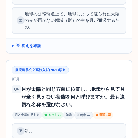
地球の公転軌道上で、地球によって遮られた太陽
の光が届かない領域（影）の中を月が通過するた
め。
💡 答えを確認
鹿児島県公立高校入試(2021)類似
新月
月が太陽と同じ方向に位置し、地球から見て月
Q6
が全く見えない状態を何と呼びますか。最も適
切な名称を選びなさい。
月と金星の見え方
★ やさしい
知識
🔥 類題3問
正答率 —
新月