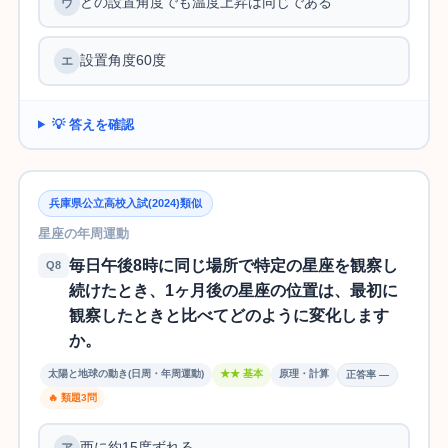
どの設置角度でも温度上昇は同じである
設置角度60度
💡 答えを確認
兵庫県公立高校入試(2024)類似
星座の年周運動
毎日午後8時に同じ場所で特定の星座を観察し
Q8
続けたとき、1ヶ月後の星座の位置は、最初に
観察したときと比べてどのように変化します
か。
太陽と地球の動き(日周・年周運動)
★★ 基本
原理・計算
正答率 —
🔥 類題3問
西に約15度ずれる