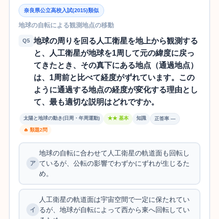
奈良県公立高校入試(2015)類似
地球の自転による観測地点の移動
地球の周りを回る人工衛星を地上から観測する
Q5
と、人工衛星が地球を1周して元の緯度に戻っ
てきたとき、その真下にある地点（通過地点）
は、1周前と比べて経度がずれています。この
ように通過する地点の経度が変化する理由とし
て、最も適切な説明はどれですか。
太陽と地球の動き(日周・年周運動)
★★ 基本
知識
正答率 —
🔥 類題2問
地球の自転に合わせて人工衛星の軌道面も回転し
ているが、公転の影響でわずかにずれが生じるた
め。
人工衛星の軌道面は宇宙空間で一定に保たれてい
るが、地球が自転によって西から東へ回転してい