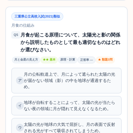
三重県公立高校入試(2021)類似
月食の仕組み
月食が起こる原理について、太陽光と影の関係
Q5
から説明したものとして最も適切なものはどれ
か選びなさい。
月と金星の見え方
★★ 基本
原理・計算
🔥 類題3問
正答率 —
月の公転軌道上で、月によって遮られた太陽の光
が届かない領域（影）の中を地球が通過するた
め。
地球が自転することによって、太陽の光が当たら
ない夜の領域に月が隠れて見えなくなるため。
太陽の光が地球の大気で屈折し、月の表面で反射
される光がすべて吸収されてしまうため。