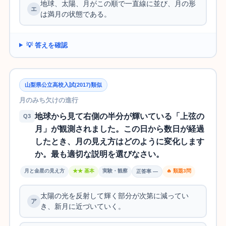
地球、太陽、月がこの順で一直線に並び、月の形
は満月の状態である。
💡 答えを確認
山梨県公立高校入試(2017)類似
月のみち欠けの進行
地球から見て右側の半分が輝いている「上弦の
Q3
月」が観測されました。この日から数日が経過
したとき、月の見え方はどのように変化します
か。最も適切な説明を選びなさい。
月と金星の見え方
★★ 基本
実験・観察
🔥 類題3問
正答率 —
太陽の光を反射して輝く部分が次第に減ってい
き、新月に近づいていく。