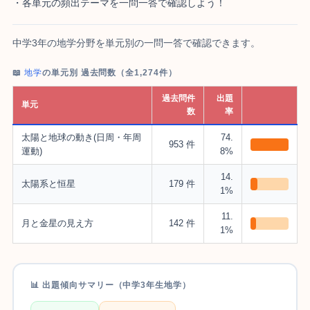
・各単元の頻出テーマを一問一答で確認しよう！
中学3年の地学分野を単元別の一問一答で確認できます。
📖
地学
の単元別 過去問数（全1,274件）
過去問件
出題
単元
数
率
太陽と地球の動き(日周・年周
74.
953 件
運動)
8%
14.
太陽系と恒星
179 件
1%
11.
月と金星の見え方
142 件
1%
📊 出題傾向サマリー（中学3年生地学）