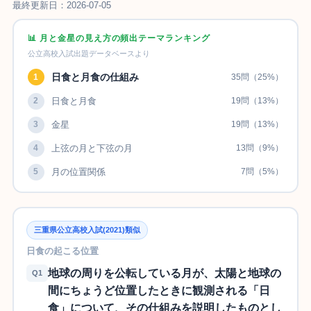
最終更新日：2026-07-05
📊 月と金星の見え方の頻出テーマランキング
公立高校入試出題データベースより
日食と月食の仕組み
1
35問（25%）
2
日食と月食
19問（13%）
3
金星
19問（13%）
4
上弦の月と下弦の月
13問（9%）
5
月の位置関係
7問（5%）
三重県公立高校入試(2021)類似
日食の起こる位置
地球の周りを公転している月が、太陽と地球の
Q1
間にちょうど位置したときに観測される「日
食」について、その仕組みを説明したものとし