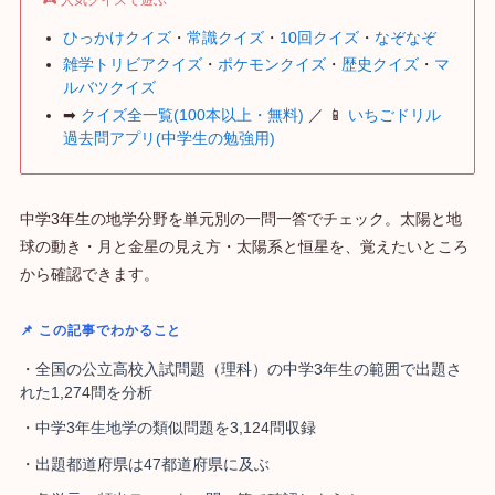
ひっかけクイズ
・
常識クイズ
・
10回クイズ
・
なぞなぞ
雑学トリビアクイズ
・
ポケモンクイズ
・
歴史クイズ
・
マ
ルバツクイズ
➡
クイズ全一覧(100本以上・無料)
／ 📱
いちごドリル
過去問アプリ(中学生の勉強用)
中学3年生の地学分野を単元別の一問一答でチェック。太陽と地
球の動き・月と金星の見え方・太陽系と恒星を、覚えたいところ
から確認できます。
📌 この記事でわかること
・全国の公立高校入試問題（理科）の中学3年生の範囲で出題さ
れた1,274問を分析
・中学3年生地学の類似問題を3,124問収録
・出題都道府県は47都道府県に及ぶ