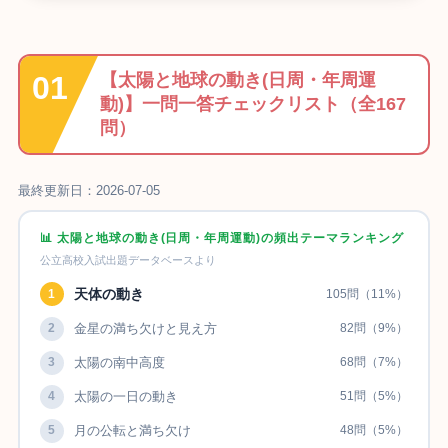
【太陽と地球の動き(日周・年周運
動)】一問一答チェックリスト（全167
問）
最終更新日：2026-07-05
📊 太陽と地球の動き(日周・年周運動)の頻出テーマランキング
公立高校入試出題データベースより
天体の動き
1
105問（11%）
2
金星の満ち欠けと見え方
82問（9%）
3
太陽の南中高度
68問（7%）
4
太陽の一日の動き
51問（5%）
5
月の公転と満ち欠け
48問（5%）