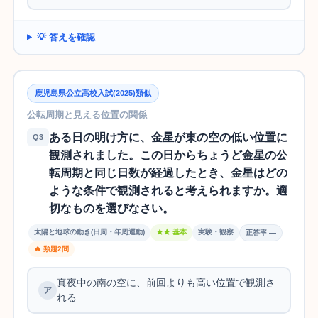
💡 答えを確認
鹿児島県公立高校入試(2025)類似
公転周期と見える位置の関係
ある日の明け方に、金星が東の空の低い位置に
Q3
観測されました。この日からちょうど金星の公
転周期と同じ日数が経過したとき、金星はどの
ような条件で観測されると考えられますか。適
切なものを選びなさい。
太陽と地球の動き(日周・年周運動)
★★ 基本
実験・観察
正答率 —
🔥 類題2問
真夜中の南の空に、前回よりも高い位置で観測さ
れる