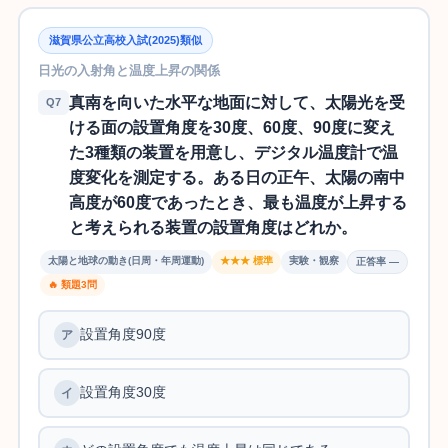
滋賀県公立高校入試(2025)類似
日光の入射角と温度上昇の関係
真南を向いた水平な地面に対して、太陽光を受
Q7
ける面の設置角度を30度、60度、90度に変え
た3種類の装置を用意し、デジタル温度計で温
度変化を測定する。ある日の正午、太陽の南中
高度が60度であったとき、最も温度が上昇する
と考えられる装置の設置角度はどれか。
太陽と地球の動き(日周・年周運動)
★★★ 標準
実験・観察
正答率 —
🔥 類題3問
設置角度90度
設置角度30度