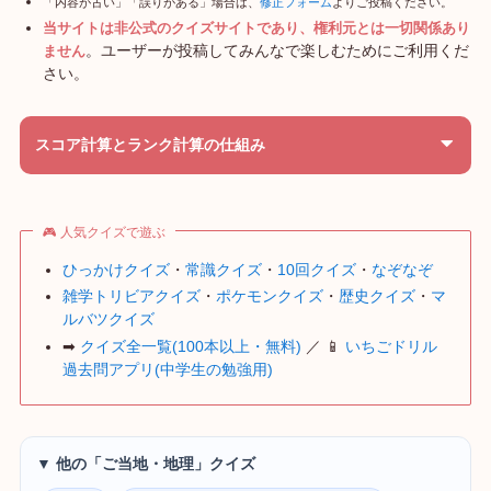
「内容が古い」「誤りがある」場合は、
修正フォーム
よりご投稿ください。
当サイトは非公式のクイズサイトであり、権利元とは一切関係あり
。ユーザーが投稿してみんなで楽しむためにご利用くだ
ません
さい。
スコア計算とランク計算の仕組み
🎮 人気クイズで遊ぶ
ひっかけクイズ
・
常識クイズ
・
10回クイズ
・
なぞなぞ
雑学トリビアクイズ
・
ポケモンクイズ
・
歴史クイズ
・
マ
ルバツクイズ
➡
クイズ全一覧(100本以上・無料)
／ 📱
いちごドリル
過去問アプリ(中学生の勉強用)
▼ 他の「ご当地・地理」クイズ