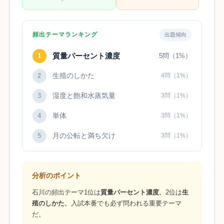
頻出テーマランキング
出題傾向
質量パーセント濃度
1
5問（1%）
生殖のしかた
2
4問（1%）
湿度と飽和水蒸気量
3
3問（1%）
単体
4
3問（1%）
月の公転と満ち欠け
5
3問（1%）
分析のポイント
石川の頻出テーマ1位は
質量パーセント濃度
。2位は
生
殖のしかた
。入試本番でも必ず問われる重要テーマ
だ。