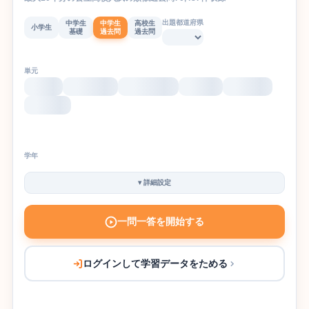
出題都道府県
中学生
中学生
高校生
小学生
基礎
過去問
過去問
単元
学年
▾
詳細設定
一問一答を開始する
ログインして学習データをためる