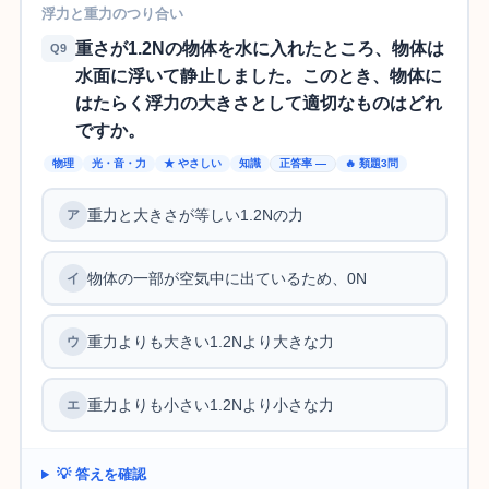
浮力と重力のつり合い
重さが1.2Nの物体を水に入れたところ、物体は
Q9
水面に浮いて静止しました。このとき、物体に
はたらく浮力の大きさとして適切なものはどれ
ですか。
物理
光・音・力
★ やさしい
知識
正答率 —
🔥 類題3問
重力と大きさが等しい1.2Nの力
物体の一部が空気中に出ているため、0N
重力よりも大きい1.2Nより大きな力
重力よりも小さい1.2Nより小さな力
💡 答えを確認