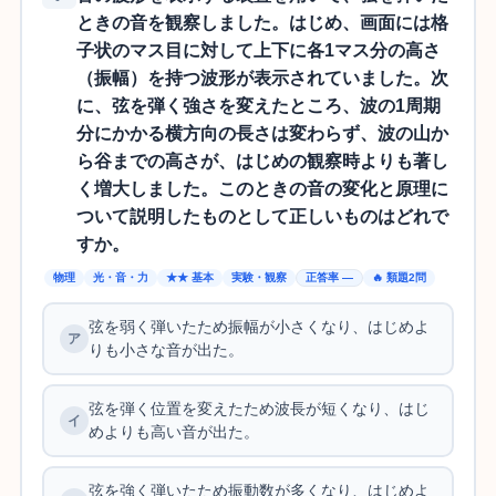
ときの音を観察しました。はじめ、画面には格
子状のマス目に対して上下に各1マス分の高さ
（振幅）を持つ波形が表示されていました。次
に、弦を弾く強さを変えたところ、波の1周期
分にかかる横方向の長さは変わらず、波の山か
ら谷までの高さが、はじめの観察時よりも著し
く増大しました。このときの音の変化と原理に
ついて説明したものとして正しいものはどれで
すか。
物理
光・音・力
★★ 基本
実験・観察
正答率 —
🔥 類題2問
弦を弱く弾いたため振幅が小さくなり、はじめよ
りも小さな音が出た。
弦を弾く位置を変えたため波長が短くなり、はじ
めよりも高い音が出た。
弦を強く弾いたため振動数が多くなり、はじめよ