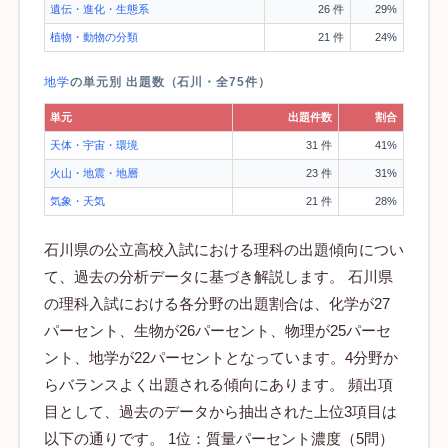
遺伝・進化・生態系
26 件
29%
植物・動物の分類
21 件
24%
地学
の単元別 出題数（石川・全75件）
単元
出題件数
割合
天体・宇宙・環境
31 件
41%
火山・地震・地層
23 件
31%
気象・天気
21 件
28%
石川県の公立高校入試における理科の出題傾向につい
て、過去の分析データに基づき解説します。 石川県
の理科入試における各分野の出題割合は、化学が27
パーセント、生物が26パーセント、物理が25パーセ
ント、地学が22パーセントとなっています。4分野か
らバランスよく出題される傾向にあります。 頻出項
目として、過去のデータから抽出された上位3項目は
以下の通りです。 1位：質量パーセント濃度（5問）