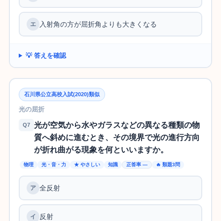
入射角の方が屈折角よりも大きくなる
💡 答えを確認
石川県公立高校入試(2020)類似
光の屈折
光が空気から水やガラスなどの異なる種類の物
Q7
質へ斜めに進むとき、その境界で光の進行方向
が折れ曲がる現象を何といいますか。
物理
光・音・力
★ やさしい
知識
正答率 —
🔥 類題3問
全反射
反射