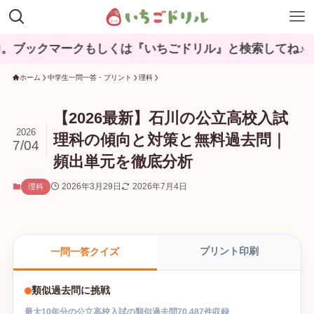
マークもしくは『いちごドリル』と検索してね♪
ホーム
中学生一問一答・プリント
理科
【2026最新】石川の公立高校入試
2026
理科の傾向と対策と無料過去問｜
7/04
頻出単元を徹底分析
2026年3月29日
2026年7月4日
理科
プリント印刷
一問一答クイズ
類似過去問に挑戦
最大
10
年分の
公立高校入試
の
類似過去問
70,487
件収録