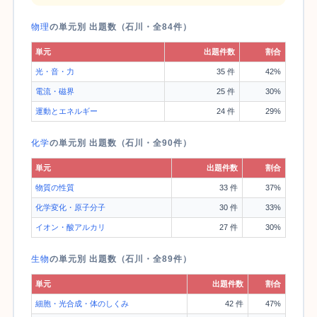
物理
の単元別 出題数（石川・全84件）
単元
出題件数
割合
光・音・力
35 件
42%
電流・磁界
25 件
30%
運動とエネルギー
24 件
29%
化学
の単元別 出題数（石川・全90件）
単元
出題件数
割合
物質の性質
33 件
37%
化学変化・原子分子
30 件
33%
イオン・酸アルカリ
27 件
30%
生物
の単元別 出題数（石川・全89件）
単元
出題件数
割合
細胞・光合成・体のしくみ
42 件
47%