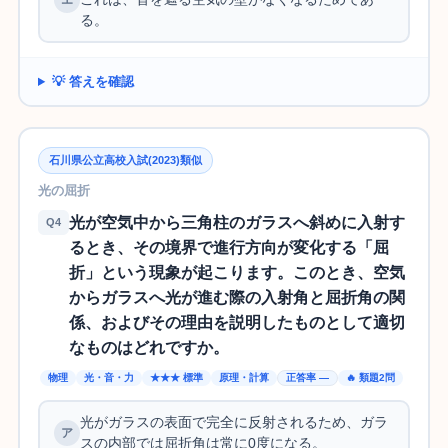
る。
💡 答えを確認
石川県公立高校入試(2023)類似
光の屈折
光が空気中から三角柱のガラスへ斜めに入射す
Q4
るとき、その境界で進行方向が変化する「屈
折」という現象が起こります。このとき、空気
からガラスへ光が進む際の入射角と屈折角の関
係、およびその理由を説明したものとして適切
なものはどれですか。
物理
光・音・力
★★★ 標準
原理・計算
正答率 —
🔥 類題2問
光がガラスの表面で完全に反射されるため、ガラ
スの内部では屈折角は常に0度になる。