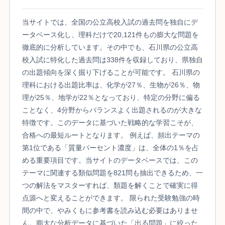
当サイトでは、全国の公立高校入試の過去問を独自にデ
ータベース化し、理科だけで20,121件もの膨大な問題を
徹底的に分析しています。その中でも、石川県の公立高
校入試に特化した過去問は338件を収録しており、県独自
の出題傾向を深く掘り下げることが可能です。 石川県の
理科における出題比率は、化学が27％、生物が26％、物
理が25％、地学が22％となっており、特定の分野に偏る
ことなく、4分野からバランスよく出題されるのが大きな
特徴です。このデータに基づいた戦略的な学習こそが、
合格への最短ルートとなります。 例えば、頻出テーマの
第1位である「質量パーセント濃度」は、全体の1％を占
める重要項目です。当サイトのデータベースでは、この
テーマに関連する類似問題を821問も抽出できるため、一
つの解法をマスターすれば、類題を解くことで確実に得
点源へと変えることができます。 限られた受験勉強の時
間の中で、やみくもに参考書を読み込む必要はありませ
ん。膨大な分析データに基づいた「出る問題」に絞った