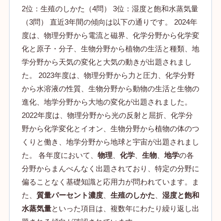
2位：生殖のしかた（4問） 3位：湿度と飽和水蒸気量
（3問） 直近3年間の傾向は以下の通りです。 2024年
度は、物理分野から電流と磁界、化学分野から化学変
化と原子・分子、生物分野から植物の生活と種類、地
学分野から天気の変化と大気の動きが出題されまし
た。 2023年度は、物理分野から力と圧力、化学分野
から水溶液の性質、生物分野から動物の生活と生物の
進化、地学分野から大地の変化が出題されました。
2022年度は、物理分野から光の反射と屈折、化学分
野から化学変化とイオン、生物分野から植物の体のつ
くりと働き、地学分野から地球と宇宙が出題されまし
た。 各年度において、
物理
、
化学
、
生物
、
地学
の各
分野からまんべんなく出題されており、特定の分野に
偏ることなく基礎知識と応用力が問われています。ま
た、
質量パーセント濃度
、
生殖のしかた
、
湿度と飽和
水蒸気量
といった項目は、複数年にわたり繰り返し出