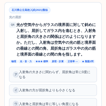
石川県公立高校入試(2021)類似
光の屈折
光が空気中からガラスの境界面に対して斜めに
Q6
入射し、屈折してガラス内を進むとき、入射角
と屈折角の大きさの関係はどのようになります
か。ただし、入射角は空気中の光の筋と境界面
の垂線との間の角、屈折角はガラス中の光の筋
と境界面の垂線との間の角を指します。
物理
光・音・力
★★★ 標準
原理・計算
正答率 —
🔥 類題3問
入射角の大きさに関わらず、屈折角は常に0度に
なる
入射角の方が屈折角よりも小さくなる
入射角と屈折角は常に等しい角度になる