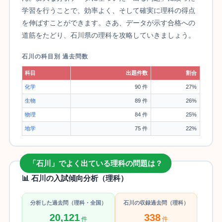
学習を行うことで、効率よく、そして確実に理科の得点
を伸ばすことができます。さあ、データが示す合格への
道筋をたどり、石川県の理科を攻略していきましょう。
石川の科目別 過去問数
科目
出題件数
割合
化学
90 件
27%
生物
89 件
26%
物理
84 件
25%
地学
75 件
22%
「石川」でよく出ている理科の問題は？
📊 石川の入試傾向分析（理科）
分析した過去問（理科・全国）
石川の収録過去問（理科）
20,121
338
件
件