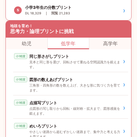
小学3年生の分数プリント
›
5
DL 18,329 ｜ 閲覧 21,283
地頭を育め！
思考力・論理プリントに挑戦
幼児
低学年
高学年
同じ形さがしプリント
小1程度
›
見本と同じ形を選び、回転させて重ねる空間認識力を鍛えま
す。
図形の数えあげプリント
小1程度
›
三角形・四角形の数を数え上げ、大きな形に気づく力を育て
ます。
点描写プリント
小1程度
›
点図形の写し取りから回転・線対称・拡大まで、図形感覚を
鍛えます。
めいろプリント
小1程度
›
やさしい迷路から超むずかしい迷路まで、集中力と考える力
を育てます。