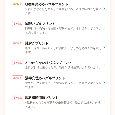
順番を決めるパズルプリント
小2程度
›
会話の手がかりを整理して順番を決め、条件整理の力を養い
ます。
論理パズルプリント
小3程度
›
順序推理・数独・魔方陣・謎解きまで、すじ道を立てて考え
る力を育てます。
謎解きプリント
小3程度
›
暗号・論理・あみだくじに挑戦し、ひらめきと推理力を鍛え
ます。
ぶつからない線パズルプリント
小3程度
›
条件どおりに線をつなぎ、論理と試行錯誤の力を養います。
漢字穴埋めパズルプリント
小3程度
›
中央の一字を考えて二字熟語を完成させ、語彙と発想力を育
てます。
教科横断問題プリント
小3程度
›
4教科をまたぐなぞ解きや条件整理で、総合的な思考力を鍛
えます。