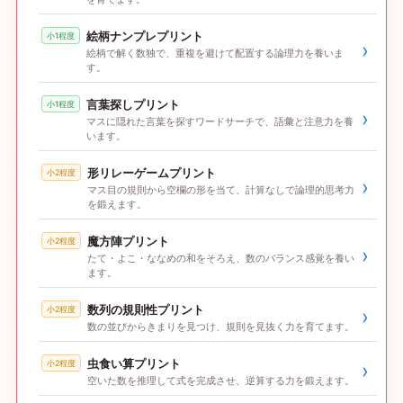
絵柄ナンプレプリント
小1程度
›
絵柄で解く数独で、重複を避けて配置する論理力を養いま
す。
言葉探しプリント
小1程度
›
マスに隠れた言葉を探すワードサーチで、語彙と注意力を養
います。
形リレーゲームプリント
小2程度
›
マス目の規則から空欄の形を当て、計算なしで論理的思考力
を鍛えます。
魔方陣プリント
小2程度
›
たて・よこ・ななめの和をそろえ、数のバランス感覚を養い
ます。
数列の規則性プリント
小2程度
›
数の並びからきまりを見つけ、規則を見抜く力を育てます。
虫食い算プリント
小2程度
›
空いた数を推理して式を完成させ、逆算する力を鍛えます。