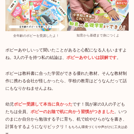
知育から基礎まで身につくよ
全年齢のポピーを受講したよ！
ポピーあやしいって聞いたことがあると心配になる人もいますよ
ね。3人の子を持つ私の結論は、
ポピーあやしいは誤解です
。
ポピーは教科書に合った学習ができる優れた教材。そんな教材制
作に携わる会社が怪しかったら、学校の教育はどうなんだって話
にもなりかねませんよね。
幼児
ポピー受講して本当に良かった
です！我が家の3人の子ども
たちは全員、
ポピーのお陰で机に向かう習慣がつきました
。いつ
のまにか自分から勉強する子に育ち、机で絵やひらがなを書き、
計算をするようになりビックリ！
もちろん環境づくりや声がけに工夫は必