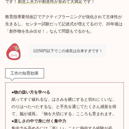
です！
創意工夫力や創造性が育めて大満足
です！
教育指導要領改訂でアクティブラーニングが強化されて主体性が
生きるし、センター試験だって記述式が増えてるので、20年後は
「創作物を生み出せ！」なんて問題もでるかも。
1日50円以下でこの成長は出来すぎです！
工作の知育効果
●物の扱い方を学べる
紙ってすぐ破れるな、はさみを横にすると切れにくいな、
のりはぺたぺたするな、と手先を通じてたくさん感覚を得
て、脳が成長。「物を大切にする」こころも育まれます。
●楽しさの中で身に付く集中力
集中力を高めるには「楽しい」ことに熱中する経験が必