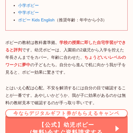
小学ポピー
中学ポピー
ポピー Kids English
（推奨年齢：年中から小3）
ポピーの教材は教科書準拠。
学校の授業に即した自宅学習ができ
ると評判
です。幼児ポピーは、入園前の2歳児から入学を控えた
年長さんまでをカバー。年齢に合わせた、
ちょうどいいレベルの
ワークに夢中
の子どもたち。自分から進んで机に向かう我が子を
見ると、ポピー効果に驚きです。
とはいえ心配は心配。不安を解消するには自分の目で確認するこ
とが一番です。あやしいかどうか、我が子に効果があるのかは無
料の教材見本で確認するのが手っ取り早いです。
今ならデジタルギフト券がもらえるキャンペ
ーン
【公式】幼児ポピー
(無料)今すぐ資料請求する