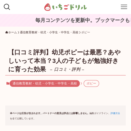
ンテンツを更新中。ブックマークもしくは『いちごドリル』
ホーム
通信教育教材・幼児・小学生・中学生・高校
ポピー
【口コミ評判】幼児ポピーは最悪？あや
しいって本当？3人の子どもが勉強好き
に育った効果
– 口コミ・評判 –
通信教育教材・幼児・小学生・中学生・高校
ポピー
本ページは広告が含まれます。パートナーの意見は評点には影響しません。
編集ガイドライン、
評価方法
を全て公開しています。