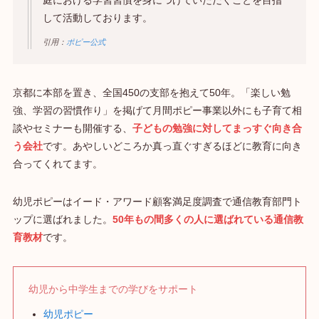
庭における学習習慣を身につけていただくことを目指
して活動しております。
引用：
ポピー公式
京都に本部を置き、全国450の支部を抱えて50年。「楽しい勉
強、学習の習慣作り」を掲げて月間ポピー事業以外にも子育て相
談やセミナーも開催する、
子どもの勉強に対してまっすぐ向き合
う会社
です。あやしいどころか真っ直ぐすぎるほどに教育に向き
合ってくれてます。
幼児ポピーはイード・アワード顧客満足度調査で通信教育部門ト
ップに選ばれました。
50年もの間多くの人に選ばれている通信教
育教材
です。
幼児から中学生までの学びをサポート
幼児ポピー