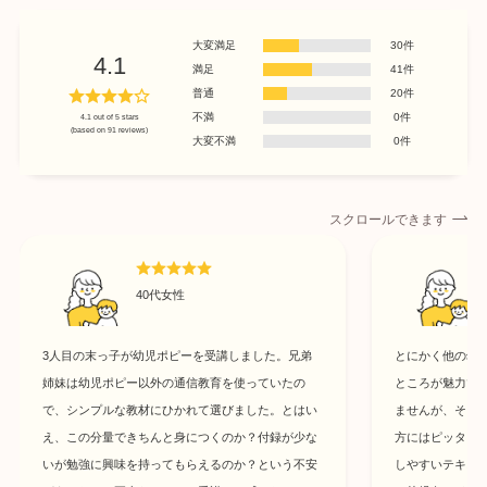
大変満足
30件
4.1
満足
41件
普通
20件
不満
0件
4.1 out of 5 stars
(based on 91 reviews)
大変不満
0件
スクロールできます
40代女性
3人目の末っ子が幼児ポピーを受講しました。兄弟
とにかく他の幼
姉妹は幼児ポピー以外の通信教育を使っていたの
ところが魅力で
で、シンプルな教材にひかれて選びました。とはい
ませんが、そう
え、この分量できちんと身につくのか？付録が少な
方にはピッタリ
いが勉強に興味を持ってもらえるのか？という不安
しやすいテキス