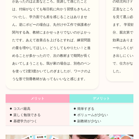
があったのは正直なところ。受講して感じたこと
の幼児向けドリ
は、付録がなくても毎日机に向かう習慣もきちんと
正直なところで
ついたし、学力面でも差を感じることはありませ
を見て選ぶ必要
ん。逆にポピーの場合は、丸付けや工作で保護者が
ます。 学習効
関与する為、教材にまかせっきりでないのがよかっ
分、親次第です
たです。あえて改善点を上げるとすれば、練習問題
効果はあります
の量を増やしてほしい。どうしてもやりたい！と進
ーやふろくがな
めることが多かったので、次の教材まで期間が長く
き出しにくいの
あいてしまうことも。我が家の場合は、別色のペン
で、仕方がない
を使って2度3度かいてしのぎましたが、ワークのよ
した。
うな形で別冊教材があってもいいなと感じます。
メリット
デメリット
コスパ最高
簡単すぎる
楽しく勉強できる
ボリュームが少ない
基礎学力がつく
副教材が少ない