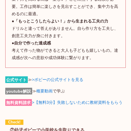
要。工作は簡単に楽しさを見出すことができ、集中力を高
めるのに最適。
●「もっとこうしたらよい！」から生まれる工夫の力
ドリルと違って答えがありません。自ら作り方を工夫し、
創意工夫力が身に付きます。
●自分で作った達成感
考えて作った物ができると大人も子どもも嬉しいもの。達
成感が次への意欲や成功体験に繋がります。
公式サイト
≫
>ポピーの公式サイトを見る
youtube解説
≫
概要動画
で学ぶ
無料資料請求
>【無料3分】失敗しないために教材資料をもらう
②幼児ポピーで小学校を先取りできる