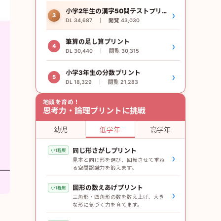
小学2年生の漢字50問テストプリント
›
3
DL 34,687 ｜ 閲覧 43,030
筆算の足し算プリント
›
4
DL 30,440 ｜ 閲覧 30,315
小学3年生の分数プリント
›
5
DL 18,329 ｜ 閲覧 21,283
地頭を育め！
思考力・論理プリントに挑戦
幼児
低学年
高学年
同じ形さがしプリント
小1程度
›
見本と同じ形を選び、回転させて重ね
る空間認識力を鍛えます。
図形の数えあげプリント
小1程度
›
三角形・四角形の数を数え上げ、大き
な形に気づく力を育てます。