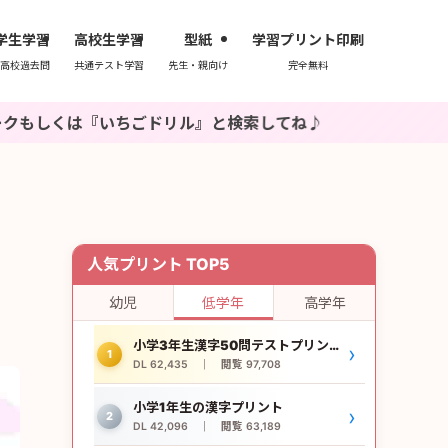
学生学習
高校生学習
型紙
学習プリント印刷
高校過去問
共通テスト学習
先生・親向け
完全無料
いちごドリル』と検索してね♪
人気プリント TOP5
幼児
低学年
高学年
小学3年生漢字50問テストプリント
›
1
DL 62,435 ｜ 閲覧 97,708
小学1年生の漢字プリント
›
2
DL 42,096 ｜ 閲覧 63,189