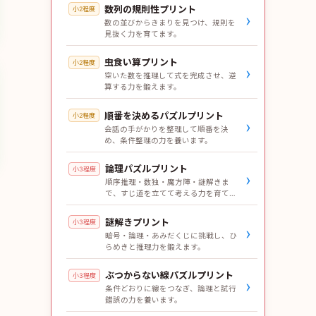
数列の規則性プリント
小2程度
›
数の並びからきまりを見つけ、規則を
見抜く力を育てます。
虫食い算プリント
小2程度
›
空いた数を推理して式を完成させ、逆
算する力を鍛えます。
順番を決めるパズルプリント
小2程度
›
会話の手がかりを整理して順番を決
め、条件整理の力を養います。
論理パズルプリント
小3程度
›
順序推理・数独・魔方陣・謎解きま
で、すじ道を立てて考える力を育てま
す。
謎解きプリント
小3程度
›
暗号・論理・あみだくじに挑戦し、ひ
らめきと推理力を鍛えます。
ぶつからない線パズルプリント
小3程度
›
条件どおりに線をつなぎ、論理と試行
錯誤の力を養います。