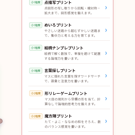
点描写プリント
小1程度
›
点図形の写し取りから回転・線対称・
拡大まで、図形感覚を鍛えます。
めいろプリント
小1程度
›
やさしい迷路から超むずかしい迷路ま
で、集中力と考える力を育てます。
絵柄ナンプレプリント
小1程度
›
絵柄で解く数独で、重複を避けて配置
する論理力を養います。
言葉探しプリント
小1程度
›
マスに隠れた言葉を探すワードサーチ
で、語彙と注意力を養います。
形リレーゲームプリント
小2程度
›
マス目の規則から空欄の形を当て、計
算なしで論理的思考力を鍛えます。
魔方陣プリント
小2程度
›
たて・よこ・ななめの和をそろえ、数
のバランス感覚を養います。