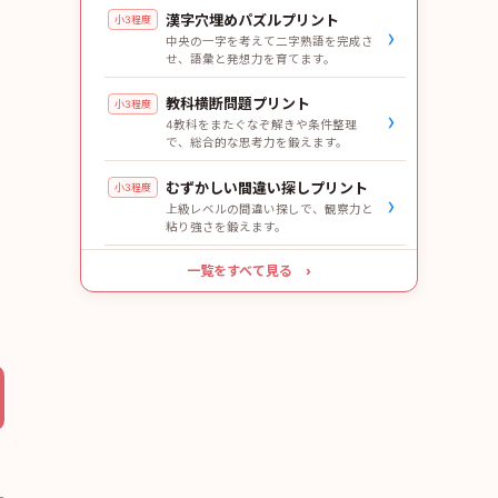
漢字穴埋めパズルプリント
小3程度
›
中央の一字を考えて二字熟語を完成さ
せ、語彙と発想力を育てます。
教科横断問題プリント
小3程度
›
4教科をまたぐなぞ解きや条件整理
で、総合的な思考力を鍛えます。
むずかしい間違い探しプリント
小3程度
›
上級レベルの間違い探しで、観察力と
粘り強さを鍛えます。
一覧をすべて見る ›