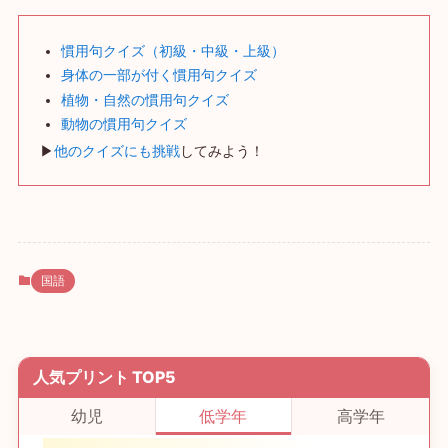
慣用句クイズ（初級・中級・上級）
身体の一部が付く慣用句クイズ
植物・自然の慣用句クイズ
動物の慣用句クイズ
▶
他のクイズにも挑戦
してみよう！
国語
人気プリント TOP5
幼児
低学年
高学年