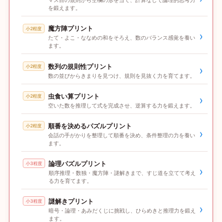
マス目の規則から空欄の形を当て、計算なしで論理的思考力
を鍛えます。
魔方陣プリント
小2程度
›
たて・よこ・ななめの和をそろえ、数のバランス感覚を養い
ます。
数列の規則性プリント
小2程度
›
数の並びからきまりを見つけ、規則を見抜く力を育てます。
虫食い算プリント
小2程度
›
空いた数を推理して式を完成させ、逆算する力を鍛えます。
順番を決めるパズルプリント
小2程度
›
会話の手がかりを整理して順番を決め、条件整理の力を養い
ます。
論理パズルプリント
小3程度
›
順序推理・数独・魔方陣・謎解きまで、すじ道を立てて考え
る力を育てます。
謎解きプリント
小3程度
›
暗号・論理・あみだくじに挑戦し、ひらめきと推理力を鍛え
ます。