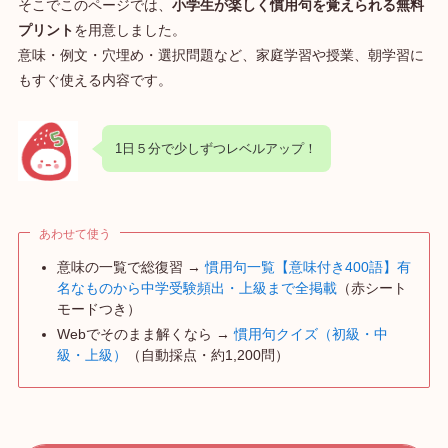
そこでこのページでは、
小学生が楽しく慣用句を覚えられる無料
プリント
を用意しました。
意味・例文・穴埋め・選択問題など、家庭学習や授業、朝学習に
もすぐ使える内容です。
1日５分で少しずつレベルアップ！
あわせて使う
意味の一覧で総復習 →
慣用句一覧【意味付き400語】有
名なものから中学受験頻出・上級まで全掲載
（赤シート
モードつき）
Webでそのまま解くなら →
慣用句クイズ（初級・中
級・上級）
（自動採点・約1,200問）