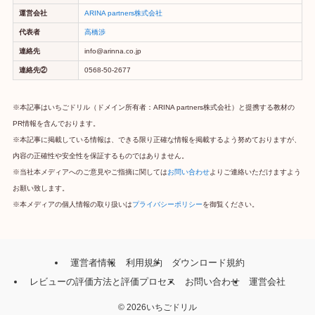
運営会社
ARINA partners株式会社
代表者
高橋渉
連絡先
info@arinna.co.jp
連絡先②
0568-50-2677
※本記事はいちごドリル（ドメイン所有者：ARINA partners株式会社）と提携する教材の
PR情報を含んでおります。
※本記事に掲載している情報は、できる限り正確な情報を掲載するよう努めておりますが、
内容の正確性や安全性を保証するものではありません。
※当社本メディアへのご意見やご指摘に関しては
お問い合わせ
よりご連絡いただけますよう
お願い致します。
※本メディアの個人情報の取り扱いは
プライバシーポリシー
を御覧ください。
運営者情報
利用規約
ダウンロード規約
レビューの評価方法と評価プロセス
お問い合わせ
運営会社
©
2026いちごドリル