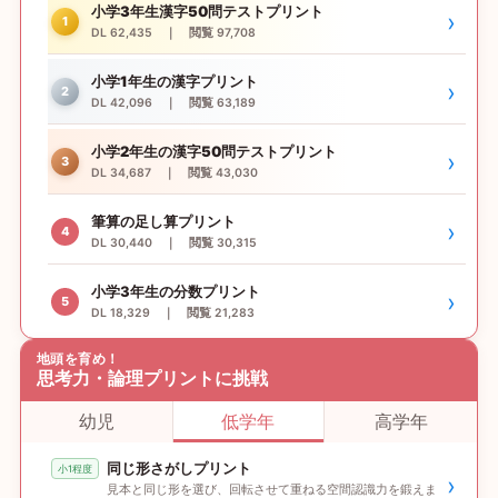
小学3年生漢字50問テストプリント
›
1
DL 62,435 ｜ 閲覧 97,708
小学1年生の漢字プリント
›
2
DL 42,096 ｜ 閲覧 63,189
小学2年生の漢字50問テストプリント
›
3
DL 34,687 ｜ 閲覧 43,030
筆算の足し算プリント
›
4
DL 30,440 ｜ 閲覧 30,315
小学3年生の分数プリント
›
5
DL 18,329 ｜ 閲覧 21,283
地頭を育め！
思考力・論理プリントに挑戦
幼児
低学年
高学年
同じ形さがしプリント
小1程度
›
見本と同じ形を選び、回転させて重ねる空間認識力を鍛えま