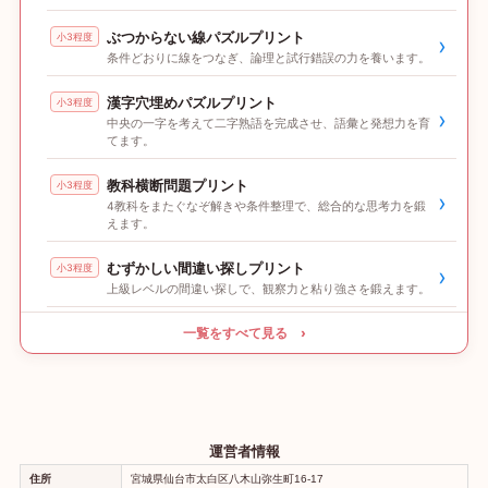
ぶつからない線パズルプリント
小3程度
›
条件どおりに線をつなぎ、論理と試行錯誤の力を養います。
漢字穴埋めパズルプリント
小3程度
›
中央の一字を考えて二字熟語を完成させ、語彙と発想力を育
てます。
教科横断問題プリント
小3程度
›
4教科をまたぐなぞ解きや条件整理で、総合的な思考力を鍛
えます。
むずかしい間違い探しプリント
小3程度
›
上級レベルの間違い探しで、観察力と粘り強さを鍛えます。
一覧をすべて見る ›
運営者情報
住所
宮城県仙台市太白区八木山弥生町16-17