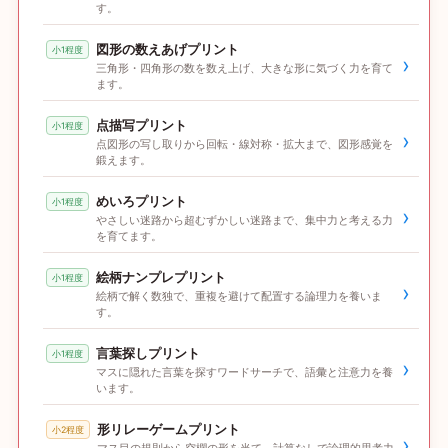
す。
図形の数えあげプリント
小1程度
›
三角形・四角形の数を数え上げ、大きな形に気づく力を育て
ます。
点描写プリント
小1程度
›
点図形の写し取りから回転・線対称・拡大まで、図形感覚を
鍛えます。
めいろプリント
小1程度
›
やさしい迷路から超むずかしい迷路まで、集中力と考える力
を育てます。
絵柄ナンプレプリント
小1程度
›
絵柄で解く数独で、重複を避けて配置する論理力を養いま
す。
言葉探しプリント
小1程度
›
マスに隠れた言葉を探すワードサーチで、語彙と注意力を養
います。
形リレーゲームプリント
小2程度
›