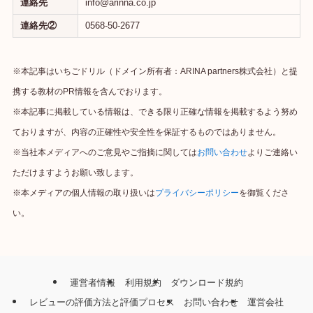
連絡先
info@arinna.co.jp
連絡先②
0568-50-2677
※本記事はいちごドリル（ドメイン所有者：ARINA partners株式会社）と提
携する教材のPR情報を含んでおります。
※本記事に掲載している情報は、できる限り正確な情報を掲載するよう努め
ておりますが、内容の正確性や安全性を保証するものではありません。
※当社本メディアへのご意見やご指摘に関しては
お問い合わせ
よりご連絡い
ただけますようお願い致します。
※本メディアの個人情報の取り扱いは
プライバシーポリシー
を御覧くださ
い。
運営者情報
利用規約
ダウンロード規約
レビューの評価方法と評価プロセス
お問い合わせ
運営会社