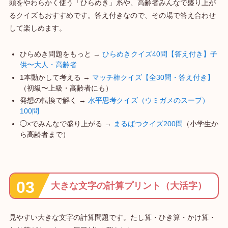
頭をやわらかく使う「ひらめき」系や、高齢者みんなで盛り上が
るクイズもおすすめです。答え付きなので、その場で答え合わせ
して楽しめます。
ひらめき問題をもっと →
ひらめきクイズ40問【答え付き】子
供〜大人・高齢者
1本動かして考える →
マッチ棒クイズ【全30問・答え付き】
（初級〜上級・高齢者にも）
発想の転換で解く →
水平思考クイズ（ウミガメのスープ）
100問
◯×でみんなで盛り上がる →
まるばつクイズ200問
（小学生か
ら高齢者まで）
大きな文字の計算プリント（大活字）
見やすい大きな文字の計算問題です。たし算・ひき算・かけ算・