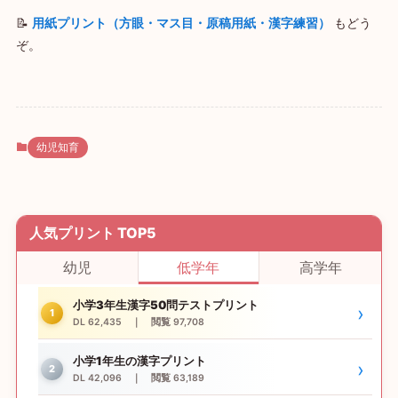
📝
用紙プリント（方眼・マス目・原稿用紙・漢字練習）
もどう
ぞ。
幼児知育
人気プリント TOP5
幼児
低学年
高学年
小学3年生漢字50問テストプリント
›
1
DL 62,435 ｜ 閲覧 97,708
小学1年生の漢字プリント
›
2
DL 42,096 ｜ 閲覧 63,189