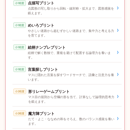
点描写プリント
小1程度
›
点図形の写し取りから回転・線対称・拡大まで、図形感覚を
鍛えます。
めいろプリント
小1程度
›
やさしい迷路から超むずかしい迷路まで、集中力と考える力
を育てます。
絵柄ナンプレプリント
小1程度
›
絵柄で解く数独で、重複を避けて配置する論理力を養いま
す。
言葉探しプリント
小1程度
›
マスに隠れた言葉を探すワードサーチで、語彙と注意力を養
います。
形リレーゲームプリント
小2程度
›
マス目の規則から空欄の形を当て、計算なしで論理的思考力
を鍛えます。
魔方陣プリント
小2程度
›
たて・よこ・ななめの和をそろえ、数のバランス感覚を養い
ます。