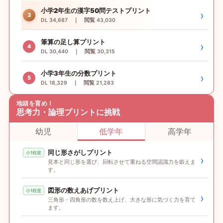
小学2年生の漢字50問テストプリント
›
3
DL 34,687 ｜ 閲覧 43,030
筆算の足し算プリント
›
4
DL 30,440 ｜ 閲覧 30,315
小学3年生の分数プリント
›
5
DL 18,329 ｜ 閲覧 21,283
地頭を育め！
思考力・論理プリントに挑戦
幼児
低学年
高学年
同じ形さがしプリント
小1程度
›
見本と同じ形を選び、回転させて重ねる空間認識力を鍛えま
す。
図形の数えあげプリント
小1程度
›
三角形・四角形の数を数え上げ、大きな形に気づく力を育て
ます。