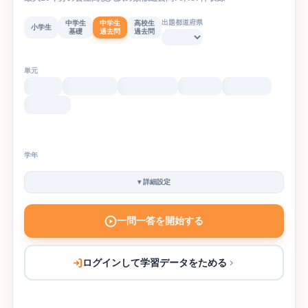
出題都道府県
中学生
中学生
高校生
小学生
基礎
過去問
過去問
単元
学年
▾
詳細設定
一問一答を開始する
ログインして学習データをためる