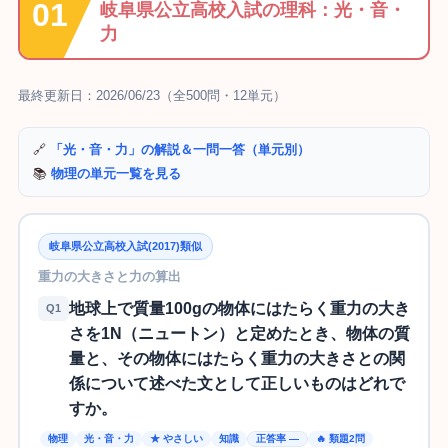
岐阜県公立高校入試の理科：光・音・
力
最終更新日：2026/06/23（全500問・12単元）
🔗
「光・音・力」の解説＆一問一答（単元別）
📚
物理の単元一覧を見る
岐阜県公立高校入試(2017)類似
重力の大きさと力の算出
地球上で質量100gの物体にはたらく重力の大き
Q1
さを1N（ニュートン）と定めたとき、物体の質
量と、その物体にはたらく重力の大きさとの関
係について述べた文として正しいものはどれで
すか。
物理
光・音・力
★ やさしい
知識
正答率 —
🔥 類題2問