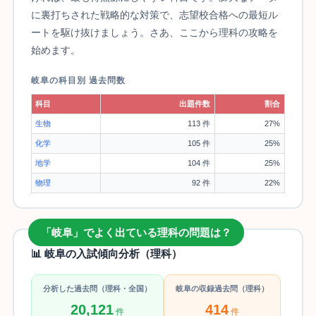
に裏打ちされた戦略的な対策で、志望校合格への最短ル
ートを駆け抜けましょう。さあ、ここから理科の攻略を
始めます。
岐阜の科目別 過去問数
科目
出題件数
割合
生物
113 件
27%
化学
105 件
25%
地学
104 件
25%
物理
92 件
22%
「岐阜」でよく出ている理科の問題は？
📊 岐阜の入試傾向分析（理科）
分析した過去問（理科・全国）
岐阜の収録過去問（理科）
20,121
414
件
件