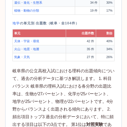
遺伝・進化・生態系
34 件
30%
植物・動物の分類
19 件
17%
地学
の単元別 出題数（岐阜・全104件）
単元
出題件数
割合
天体・宇宙・環境
42 件
40%
火山・地震・地層
35 件
34%
気象・天気
27 件
26%
岐阜県の公立高校入試における理科の出題傾向につい
て、過去の分析データに基づき解説します。 1. 科目
バランス 岐阜県の理科入試における各分野の出題比
率は、生物が27パーセント、化学が25パーセント、
地学が25パーセント、物理が22パーセントです。4分
野からバランスよく出題される傾向にあります。 2.
頻出項目トップ3 過去の分析データにおいて、特に頻
出する項目は以下の3点です。 第1位は
対照実験
であ