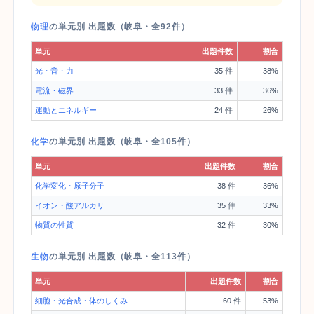
物理
の単元別 出題数（岐阜・全92件）
単元
出題件数
割合
光・音・力
35 件
38%
電流・磁界
33 件
36%
運動とエネルギー
24 件
26%
化学
の単元別 出題数（岐阜・全105件）
単元
出題件数
割合
化学変化・原子分子
38 件
36%
イオン・酸アルカリ
35 件
33%
物質の性質
32 件
30%
生物
の単元別 出題数（岐阜・全113件）
単元
出題件数
割合
細胞・光合成・体のしくみ
60 件
53%