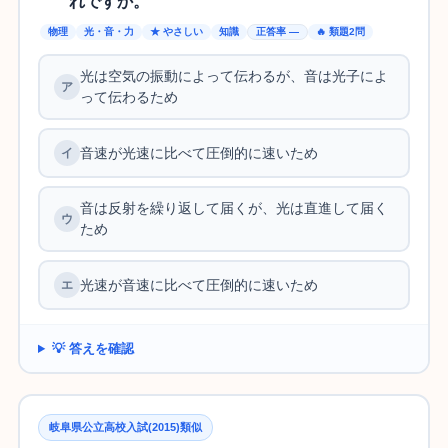
れですか。
物理
光・音・力
★ やさしい
知識
正答率 —
🔥 類題2問
光は空気の振動によって伝わるが、音は光子によ
って伝わるため
音速が光速に比べて圧倒的に速いため
音は反射を繰り返して届くが、光は直進して届く
ため
光速が音速に比べて圧倒的に速いため
💡 答えを確認
岐阜県公立高校入試(2015)類似