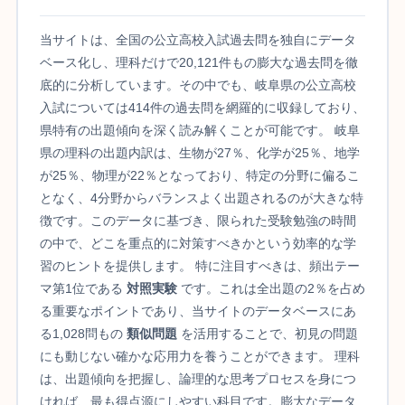
当サイトは、全国の公立高校入試過去問を独自にデータ
ベース化し、理科だけで20,121件もの膨大な過去問を徹
底的に分析しています。その中でも、岐阜県の公立高校
入試については414件の過去問を網羅的に収録しており、
県特有の出題傾向を深く読み解くことが可能です。 岐阜
県の理科の出題内訳は、生物が27％、化学が25％、地学
が25％、物理が22％となっており、特定の分野に偏るこ
となく、4分野からバランスよく出題されるのが大きな特
徴です。このデータに基づき、限られた受験勉強の時間
の中で、どこを重点的に対策すべきかという効率的な学
習のヒントを提供します。 特に注目すべきは、頻出テー
マ第1位である
対照実験
です。これは全出題の2％を占め
る重要なポイントであり、当サイトのデータベースにあ
る1,028問もの
類似問題
を活用することで、初見の問題
にも動じない確かな応用力を養うことができます。 理科
は、出題傾向を把握し、論理的な思考プロセスを身につ
ければ、最も得点源にしやすい科目です。膨大なデータ