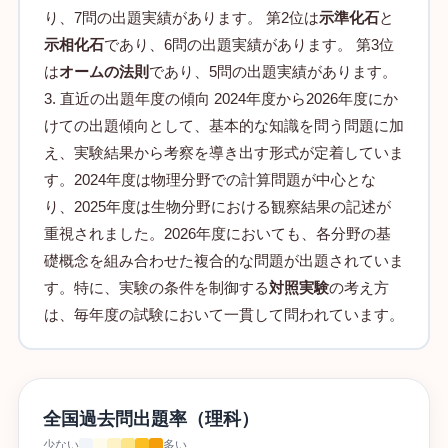
り、7問の出題実績があります。 第2位は
示準化石
と
示相化石
であり、6問の出題実績があります。 第3位
は
オームの法則
であり、5問の出題実績があります。
3. 直近の出題年度の傾向 2024年度から2026年度にか
けての出題傾向として、基本的な知識を問う問題に加
え、実験結果から考察を導き出す形式が定着していま
す。2024年度は物理分野での計算問題が中心とな
り、2025年度は生物分野における観察結果の記述が
重視されました。2026年度においても、各分野の基
礎概念を組み合わせた複合的な問題が出題されていま
す。特に、実験の条件を制御する
対照実験
の考え方
は、毎年度の試験において一貫して問われています。
全国過去問出題率（理科）
少ない
多い