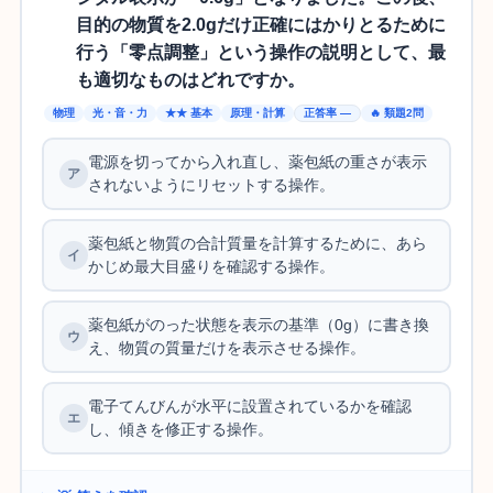
目的の物質を2.0gだけ正確にはかりとるために
行う「零点調整」という操作の説明として、最
も適切なものはどれですか。
物理
光・音・力
★★ 基本
原理・計算
正答率 —
🔥 類題2問
電源を切ってから入れ直し、薬包紙の重さが表示
されないようにリセットする操作。
薬包紙と物質の合計質量を計算するために、あら
かじめ最大目盛りを確認する操作。
薬包紙がのった状態を表示の基準（0g）に書き換
え、物質の質量だけを表示させる操作。
電子てんびんが水平に設置されているかを確認
し、傾きを修正する操作。