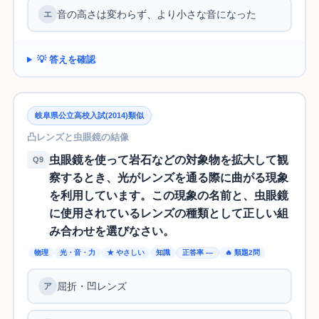
音の高さは変わらず、より小さな音になった
💡 答えを確認
岐阜県公立高校入試(2014)類似
凸レンズと虫眼鏡の結像
虫眼鏡を使って岩石などの対象物を拡大して観
Q9
察するとき、光がレンズを通る際に曲がる現象
を利用しています。この現象の名前と、虫眼鏡
に使用されているレンズの種類として正しい組
み合わせを選びなさい。
物理
光・音・力
★ やさしい
知識
正答率 —
🔥 類題2問
屈折・凹レンズ