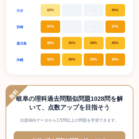
82%
—
—
86%
大分
97%
—
—
97%
宮崎
90%
85%
88%
88%
鹿児島
92%
86%
95%
90%
沖縄
無料
岐阜の理科過去問類似問題1028問を解
いて、点数アップを目指そう
出題傾向データから1万問以上の問題を学習できます。