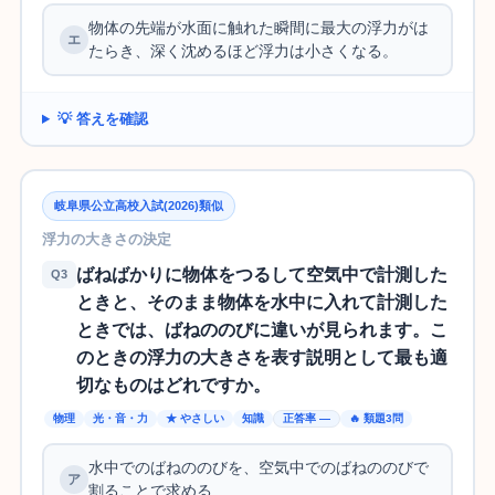
物体の先端が水面に触れた瞬間に最大の浮力がは
たらき、深く沈めるほど浮力は小さくなる。
💡 答えを確認
岐阜県公立高校入試(2026)類似
浮力の大きさの決定
ばねばかりに物体をつるして空気中で計測した
Q3
ときと、そのまま物体を水中に入れて計測した
ときでは、ばねののびに違いが見られます。こ
のときの浮力の大きさを表す説明として最も適
切なものはどれですか。
物理
光・音・力
★ やさしい
知識
正答率 —
🔥 類題3問
水中でのばねののびを、空気中でのばねののびで
割ることで求める