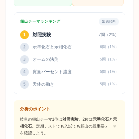
頻出テーマランキング
出題傾向
対照実験
1
7問（2%）
示準化石と示相化石
2
6問（1%）
オームの法則
3
5問（1%）
質量パーセント濃度
4
5問（1%）
天体の動き
5
5問（1%）
分析のポイント
岐阜の頻出テーマ1位は
対照実験
。2位は
示準化石と示
相化石
。定期テストでも入試でも頻出の最重要テーマ
を確認しよう。