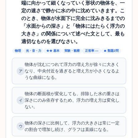
端に向かって細くなっていく形状の物体を、一
定の速さで静かに水の中に沈めていきます。こ
のとき、物体が水面下に完全に沈みきるまでの
「水面からの深さ」と「物体にはたらく浮力の
大きさ」の関係について述べた文として、最も
適切なものを選びなさい。
物理
光・音・力
★★ 基本
実験・観察
正答率 —
🔥 類題2問
物体が沈むにつれて浮力の増え方が徐々に大きく
なり、中央付近を過ぎると増え方が小さくなるよ
うな曲線になる。
物体の断面積が変化しても、排除した水の重さは
深さにのみ依存するため、浮力の増え方は変化し
ない。
物体の深さに比例して、浮力の大きさは常に一定
の割合で増加し続け、グラフは直線になる。