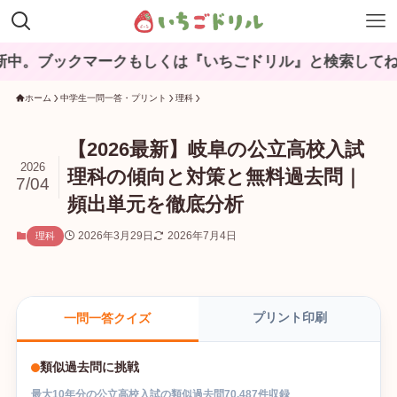
クマークもしくは『いちごドリル』と検索してね♪
ホーム
中学生一問一答・プリント
理科
【2026最新】岐阜の公立高校入試
2026
理科の傾向と対策と無料過去問｜
7/04
頻出単元を徹底分析
2026年3月29日
2026年7月4日
理科
プリント印刷
一問一答クイズ
類似過去問に挑戦
最大
10
年分の
公立高校入試
の
類似過去問
70,487
件収録