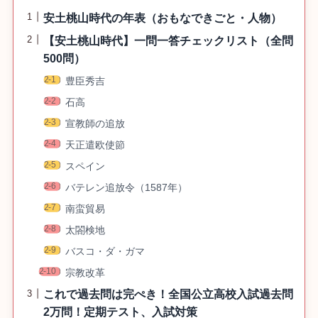
安土桃山時代の年表（おもなできごと・人物）
【安土桃山時代】一問一答チェックリスト（全問
500問）
豊臣秀吉
石高
宣教師の追放
天正遣欧使節
スペイン
バテレン追放令（1587年）
南蛮貿易
太閤検地
バスコ・ダ・ガマ
宗教改革
これで過去問は完ぺき！全国公立高校入試過去問
2万問！定期テスト、入試対策