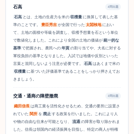
石高
4問出題
石高
とは、土地の生産力を米の
収穫量
に換算して表した基
準のことです。
豊臣秀吉
が全国で行った
太閤検地
におい
て、土地の面積や等級を調査し、収穫予想量を石という単位
で数値化しました。これにより全国の土地の価値が
統一的な
基準
で把握され、農民への
年貢
の割り当てや、大名に対する
軍役負担の基準となりました。入試では地価や反別といった
言葉と混同しないよう注意が必要です。
石高
はあくまで米の
収穫量
に基づいた評価基準であることをしっかり押さえてお
きましょう。
交通・通商の障壁撤廃
3問出題
織田信長
は商工業を活性化させるため、交通の要所に設置さ
れていた
関所
を
廃止
する政策を行いました。これにより人
や物の自由な往来が可能となり、
流通
の障害が取り除かれま
した。信長は領国内の経済振興を目指し、特定の商人が特権