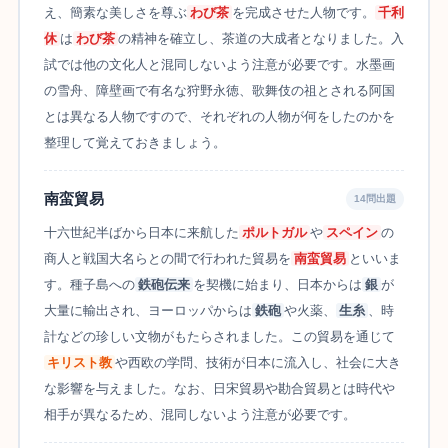
え、簡素な美しさを尊ぶ
わび茶
を完成させた人物です。
千利
休
は
わび茶
の精神を確立し、茶道の大成者となりました。入
試では他の文化人と混同しないよう注意が必要です。水墨画
の雪舟、障壁画で有名な狩野永徳、歌舞伎の祖とされる阿国
とは異なる人物ですので、それぞれの人物が何をしたのかを
整理して覚えておきましょう。
南蛮貿易
14問出題
十六世紀半ばから日本に来航した
ポルトガル
や
スペイン
の
商人と戦国大名らとの間で行われた貿易を
南蛮貿易
といいま
す。種子島への
鉄砲伝来
を契機に始まり、日本からは
銀
が
大量に輸出され、ヨーロッパからは
鉄砲
や火薬、
生糸
、時
計などの珍しい文物がもたらされました。この貿易を通じて
キリスト教
や西欧の学問、技術が日本に流入し、社会に大き
な影響を与えました。なお、日宋貿易や勘合貿易とは時代や
相手が異なるため、混同しないよう注意が必要です。