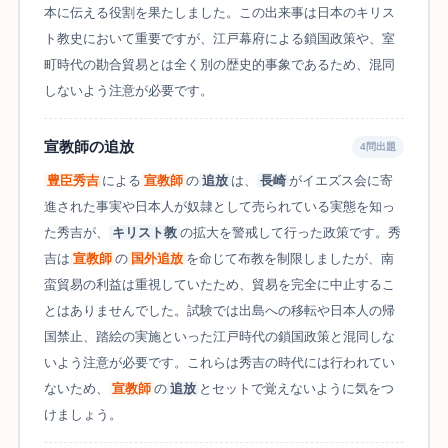
本に伝える役割を果たしました。この出来事は日本のキリス
ト教史において重要ですが、江戸幕府による鎖国政策や、室
町時代の勘合貿易とは全く別の歴史的事象であるため、混同
しないよう注意が必要です。
宣教師の追放
4問出題
豊臣秀吉
による
宣教師
の
追放
は、
長崎
がイエズス会に寄
進された事実や日本人が奴隷として売られている実態を知っ
た秀吉が、
キリスト教
の拡大を警戒して行った政策です。秀
吉は
宣教師
の
国外追放
を命じて布教を制限しましたが、南
蛮貿易の利益は重視していたため、貿易を完全に中止するこ
とはありませんでした。試験では出島への移転や日本人の帰
国禁止、踏絵の実施といった江戸時代の鎖国政策と混同しな
いよう注意が必要です。これらは秀吉の時代には行われてい
ないため、
宣教師
の
追放
とセットで覚えないように気をつ
けましょう。