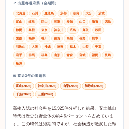
📍 出題都道府県（全期間）
北海道
石川
鹿児島
京都
奈良
大分
茨城
富山
岐阜
岡山
三重
愛知
山口
滋賀
徳島
静岡
島根
東京
神奈川
広島
鳥取
秋田
愛媛
福井
香川
佐賀
高知
長野
熊本
和歌山
大阪
沖縄
埼玉
栃木
山梨
千葉
岩手
群馬
福島
山形
青森
宮城
福岡
長崎
新潟
📅 直近3年の出題県
富山(2026)
神奈川(2026)
山梨(2026)
和歌山(2026)
千葉(2026)
三重(2026)
高校入試の社会科を15,925件分析した結果、安土桃山
時代は歴史分野全体の約4.6パーセントを占めていま
す。この時代は短期間ですが、社会構造が激変した転