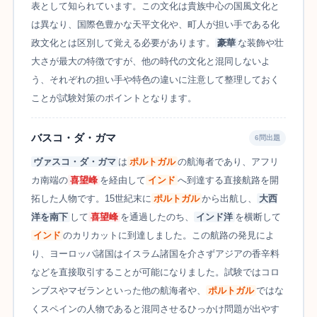
表として知られています。この文化は貴族中心の国風文化と
は異なり、国際色豊かな天平文化や、町人が担い手である化
政文化とは区別して覚える必要があります。
豪華
な装飾や壮
大さが最大の特徴ですが、他の時代の文化と混同しないよ
う、それぞれの担い手や特色の違いに注意して整理しておく
ことが試験対策のポイントとなります。
バスコ・ダ・ガマ
6問出題
ヴァスコ・ダ・ガマ
は
ポルトガル
の航海者であり、アフリ
カ南端の
喜望峰
を経由して
インド
へ到達する直接航路を開
拓した人物です。15世紀末に
ポルトガル
から出航し、
大西
洋を南下
して
喜望峰
を通過したのち、
インド洋
を横断して
インド
のカリカットに到達しました。この航路の発見によ
り、ヨーロッパ諸国はイスラム諸国を介さずアジアの香辛料
などを直接取引することが可能になりました。試験ではコロ
ンブスやマゼランといった他の航海者や、
ポルトガル
ではな
くスペインの人物であると混同させるひっかけ問題が出やす