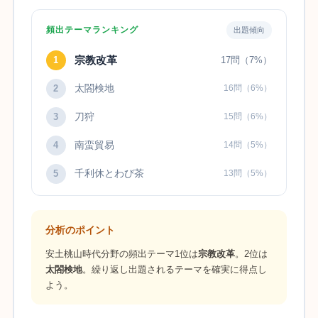
頻出テーマランキング
出題傾向
宗教改革
1
17問（7%）
太閤検地
2
16問（6%）
刀狩
3
15問（6%）
南蛮貿易
4
14問（5%）
千利休とわび茶
5
13問（5%）
分析のポイント
安土桃山時代分野の頻出テーマ1位は
宗教改革
。2位は
太閤検地
。繰り返し出題されるテーマを確実に得点し
よう。