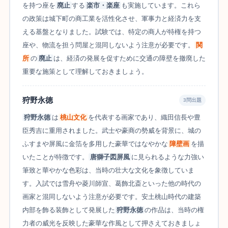
を持つ座を
廃止
する
楽市・楽座
も実施しています。これら
の政策は城下町の商工業を活性化させ、軍事力と経済力を支
える基盤となりました。試験では、特定の商人が特権を持つ
座や、物流を担う問屋と混同しないよう注意が必要です。
関
所
の
廃止
は、経済の発展を促すために交通の障壁を撤廃した
重要な施策として理解しておきましょう。
狩野永徳
3問出題
狩野永徳
は
桃山文化
を代表する画家であり、織田信長や豊
臣秀吉に重用されました。武士や豪商の勢威を背景に、城の
ふすまや屏風に金箔を多用した豪華ではなやかな
障壁画
を描
いたことが特徴です。
唐獅子図屏風
に見られるような力強い
筆致と華やかな色彩は、当時の壮大な文化を象徴していま
す。入試では雪舟や菱川師宣、葛飾北斎といった他の時代の
画家と混同しないよう注意が必要です。安土桃山時代の建築
内部を飾る装飾として発展した
狩野永徳
の作品は、当時の権
力者の威光を反映した豪華な作風として押さえておきましょ