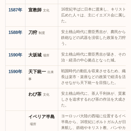
16世紀半ばに日本に渡来し、キリスト教
1587年
宣教師
文化
広めた人々は、主にイエズス会に属して
た。
安土桃山時代に豊臣秀吉が、農民から刀
1588年
刀狩
制度
鉄砲などの武器を没収した政策を刀狩と
う。
安土桃山時代に豊臣秀吉が築き、その政
1590年
大坂城
場所
治・経済の中心拠点となった城。
戦国時代の動乱を収束させるため、織田
1590年
天下統一
出来
長は楽市・楽座などの政策で経済を活性
事
させながら天下統一を目指した。
安土桃山時代に、茶人千利休が、質素な
わび茶
文化
しさを追求するわび茶の作法を大成させ
た。
ヨーロッパ大陸の西端に位置するイベリ
イベリア半島
半島から、16世紀にポルトガル人が日本
場所
来航し、鉄砲やキリスト教、パンやカ…