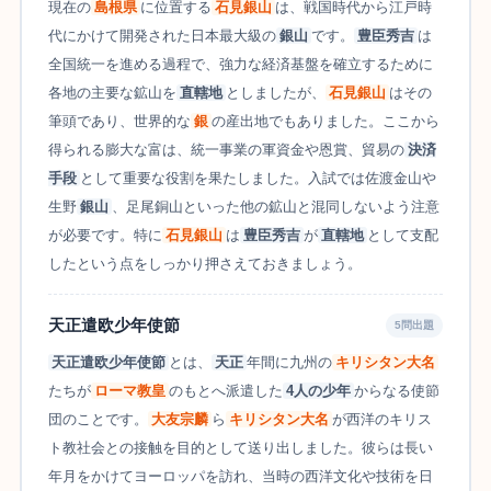
現在の
島根県
に位置する
石見銀山
は、戦国時代から江戸時
代にかけて開発された日本最大級の
銀山
です。
豊臣秀吉
は
全国統一を進める過程で、強力な経済基盤を確立するために
各地の主要な鉱山を
直轄地
としましたが、
石見銀山
はその
筆頭であり、世界的な
銀
の産出地でもありました。ここから
得られる膨大な富は、統一事業の軍資金や恩賞、貿易の
決済
手段
として重要な役割を果たしました。入試では佐渡金山や
生野
銀山
、足尾銅山といった他の鉱山と混同しないよう注意
が必要です。特に
石見銀山
は
豊臣秀吉
が
直轄地
として支配
したという点をしっかり押さえておきましょう。
天正遣欧少年使節
5問出題
天正遣欧少年使節
とは、
天正
年間に九州の
キリシタン大名
たちが
ローマ教皇
のもとへ派遣した
4人の少年
からなる使節
団のことです。
大友宗麟
ら
キリシタン大名
が西洋のキリス
ト教社会との接触を目的として送り出しました。彼らは長い
年月をかけてヨーロッパを訪れ、当時の西洋文化や技術を日