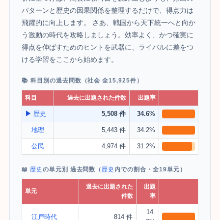
パターンと歴史の因果関係を整理するだけで、得点力は
飛躍的に向上します。 さあ、戦国から天下統一へと向か
う激動の時代を攻略しましょう。効率よく、かつ確実に
得点を伸ばすためのヒントを武器に、ライバルに差をつ
ける学習をここから始めます。
📚 科目別の過去問数（社会 全15,925件）
科目
過去に出題された件数
出題率
▶
歴史
5,508 件
34.6%
地理
5,443 件
34.2%
公民
4,974 件
31.2%
📖
歴史
の単元別 過去問数（
歴史
内での割合・全19単元）
過去に出題された
出題
単元
件数
率
14.
江戸時代
814 件