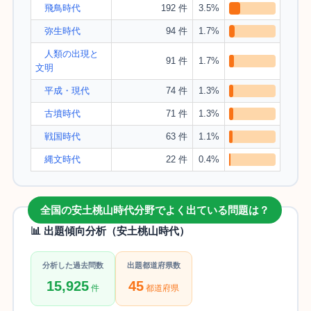
飛鳥時代
192 件
3.5%
弥生時代
94 件
1.7%
人類の出現と
91 件
1.7%
文明
平成・現代
74 件
1.3%
古墳時代
71 件
1.3%
戦国時代
63 件
1.1%
縄文時代
22 件
0.4%
全国の安土桃山時代分野でよく出ている問題は？
📊 出題傾向分析（安土桃山時代）
分析した過去問数
出題都道府県数
15,925
45
件
都道府県