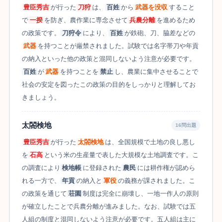
豊臣秀吉
が行った
刀狩
は、
百姓
から
武器を没収
すること
で
一揆
を防ぎ、農作業に専念させて
兵農分離
を進めるため
の政策です。
刀狩令
により、
百姓
が鉄砲、刀、脇差などの
武器
を持つことが厳禁されました。試験では名字帯刀や年貢
の納入といった他の政策と混同しないよう注意が必要です。
百姓
が
武器
を持つことを
禁止
し、農業に集中させることで
社会の安定を図ったこの政策の目的をしっかりと理解してお
きましょう。
太閤検地
16問出題
豊臣秀吉
が行った
太閤検地
は、全国規模で土地の良し悪し
を
石高
という米の生産量で表した大規模な土地調査です。こ
の調査により
検地帳
に登録された
農民
には耕作権が認めら
れる一方で、
年貢
の納入と
軍役
の義務が課されました。こ
の政策を通じて
荘園
制度は完全に崩壊し、一地一作人の原則
が確立したことで兵農分離が進みました。なお、試験では五
人組の制度と混同しないよう注意が必要です。五人組は主に