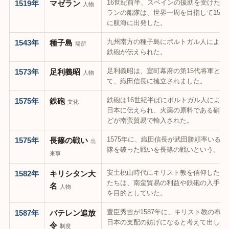
16世紀前半、スペインの援助を受けたマ
1519年
マゼラン
人物
ランの船隊は、世界一周を目指して1519
に航海に出発した。
九州南方の種子島にポルトガル人によっ
1543年
種子島
場所
鉄砲が伝えられた。
足利義昭は、室町幕府の第15代将軍とし
1573年
足利義昭
人物
て、織田信長に擁立されました。
鉄砲は16世紀半ばにポルトガル人によっ
1575年
鉄砲
文化
日本に伝えられ、火薬の原料である硝石
どが南蛮貿易で輸入された。
1575年に、織田信長が武田勝頼率いる騎
1575年
長篠の戦い
出
隊を破った戦いを長篠の戦いという。
来事
安土桃山時代にキリスト教を信仰した大
1582年
キリシタン大
たちは、南蛮貿易の利益や鉄砲の入手な
名
人物
を目的としていた。
豊臣秀吉が1587年に、キリスト教の布教
1587年
バテレン追放
日本の支配の妨げになると考えて出した
令
制度