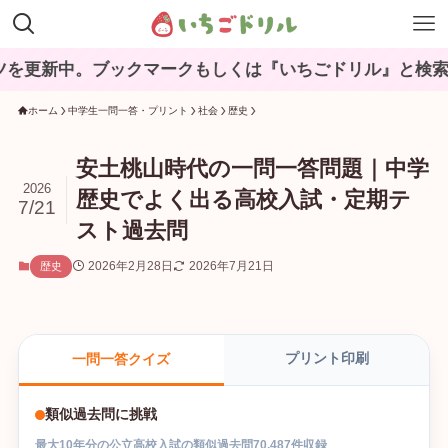
。ブックマークもしくは『いちごドリル』と検索してね♪
ホーム
中学生一問一答・プリント
社会
歴史
安土桃山時代の一問一答問題｜中学
2026
歴史でよく出る高校入試・定期テ
7/21
スト過去問
2026年2月28日
2026年7月21日
歴史
プリント印刷
一問一答クイズ
類似過去問に挑戦
最大
10
年分の
公立高校入試
の
類似過去問
70,487
件収録