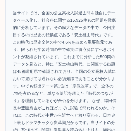
当サイトでは、全国の公立高校入試過去問を独自にデー
タベース化し、社会科に関する15,925件もの問題を徹底
的に分析しています。その膨大なデータの中で、今回注
目するのは歴史の転換点である「安土桃山時代」です。
この時代は歴史全体の中で4.6%を占める重要単元であ
り、限られた学習時間の中で確実に得点源にすべきポイ
ントが凝縮されています。 これまでに分析した500問の
データを見ると、特に「安土桃山時代」に関連する出題
は45都道府県で確認されており、全国の公立高校入試に
おいて避けては通れない必須知識であることが分かりま
す。中でも頻出テーマ第1位は「宗教改革」で、全体の
7%を占めるなど、単なる暗記を超えた「時代のつなが
り」を理解しているかが合否を分けます。 なぜ、織田信
長や豊臣秀吉がこれほどまでに試験で問われるのか。そ
れは、この時代が中世から近世へと移り変わる、日本史
上最もドラマチックな変革期だからです。当サイトの分
析に基づけば、闇雲に教科書を読み込むよりも、頻出の