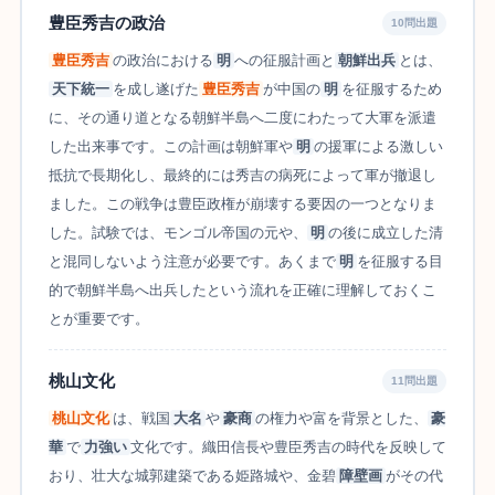
豊臣秀吉の政治
10問出題
豊臣秀吉
の政治における
明
への征服計画と
朝鮮出兵
とは、
天下統一
を成し遂げた
豊臣秀吉
が中国の
明
を征服するため
に、その通り道となる朝鮮半島へ二度にわたって大軍を派遣
した出来事です。この計画は朝鮮軍や
明
の援軍による激しい
抵抗で長期化し、最終的には秀吉の病死によって軍が撤退し
ました。この戦争は豊臣政権が崩壊する要因の一つとなりま
した。試験では、モンゴル帝国の元や、
明
の後に成立した清
と混同しないよう注意が必要です。あくまで
明
を征服する目
的で朝鮮半島へ出兵したという流れを正確に理解しておくこ
とが重要です。
桃山文化
11問出題
桃山文化
は、戦国
大名
や
豪商
の権力や富を背景とした、
豪
華
で
力強い
文化です。織田信長や豊臣秀吉の時代を反映して
おり、壮大な城郭建築である姫路城や、金碧
障壁画
がその代