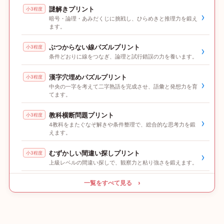
謎解きプリント
小3程度
›
暗号・論理・あみだくじに挑戦し、ひらめきと推理力を鍛え
ます。
ぶつからない線パズルプリント
小3程度
›
条件どおりに線をつなぎ、論理と試行錯誤の力を養います。
漢字穴埋めパズルプリント
小3程度
›
中央の一字を考えて二字熟語を完成させ、語彙と発想力を育
てます。
教科横断問題プリント
小3程度
›
4教科をまたぐなぞ解きや条件整理で、総合的な思考力を鍛
えます。
むずかしい間違い探しプリント
小3程度
›
上級レベルの間違い探しで、観察力と粘り強さを鍛えます。
一覧をすべて見る ›