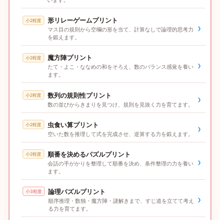
います。
形リレーゲームプリント
小2程度
›
マス目の規則から空欄の形を当て、計算なしで論理的思考力
を鍛えます。
魔方陣プリント
小2程度
›
たて・よこ・ななめの和をそろえ、数のバランス感覚を養い
ます。
数列の規則性プリント
小2程度
›
数の並びからきまりを見つけ、規則を見抜く力を育てます。
虫食い算プリント
小2程度
›
空いた数を推理して式を完成させ、逆算する力を鍛えます。
順番を決めるパズルプリント
小2程度
›
会話の手がかりを整理して順番を決め、条件整理の力を養い
ます。
論理パズルプリント
小3程度
›
順序推理・数独・魔方陣・謎解きまで、すじ道を立てて考え
る力を育てます。