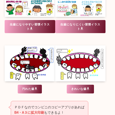
虫歯になりやすい習慣イラス
虫歯になりにくい習慣イラス
ト
ト
汚れた歯
きれいな歯
ＰＤＦなのでコンビニのコピーアプリがあれば
B4・A３に拡大印刷
もできるよ！