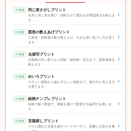
同じ形さがしプリント
小1程度
›
見本と同じ形を選び、回転させて重ねる空間認識力を鍛えま
す。
図形の数えあげプリント
小1程度
›
三角形・四角形の数を数え上げ、大きな形に気づく力を育て
ます。
点描写プリント
小1程度
›
点図形の写し取りから回転・線対称・拡大まで、図形感覚を
鍛えます。
めいろプリント
小1程度
›
やさしい迷路から超むずかしい迷路まで、集中力と考える力
を育てます。
絵柄ナンプレプリント
小1程度
›
絵柄で解く数独で、重複を避けて配置する論理力を養いま
す。
言葉探しプリント
小1程度
›
マスに隠れた言葉を探すワードサーチで、語彙と注意力を養