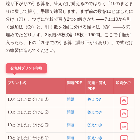
繰り下がりの引き算を、答えだけ覚えるのではなく「10のまとま
りに戻して解く」手順で練習します。まず前の数を10とはしたに
分け（①）、つぎに学校で習う2つの解きかた——先に10から引
く減加法（②）と、引く数を2回に分ける減々法（③）——を穴
埋めでたどります。3段階×5枚の計15枚・190問。ここで手順が
入ったら、下の「20までの引き算（繰り下がりあり）」で式だけ
の練習に進んでください。
無料プリント印刷
プリント名
問題PDF
問題＋答え
印刷かご
PDF
10と はしたに 分ける ①
問題
答えつき
10と はしたに 分ける ②
問題
答えつき
10と はしたに 分ける ③
問題
答えつき
10と はしたに 分ける ④
問題
答えつき