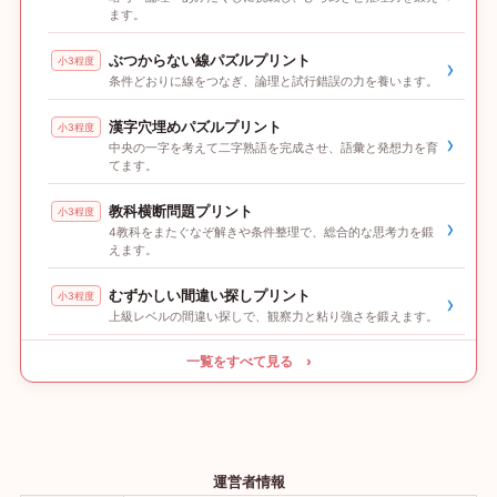
ます。
ぶつからない線パズルプリント
小3程度
›
条件どおりに線をつなぎ、論理と試行錯誤の力を養います。
漢字穴埋めパズルプリント
小3程度
›
中央の一字を考えて二字熟語を完成させ、語彙と発想力を育
てます。
教科横断問題プリント
小3程度
›
4教科をまたぐなぞ解きや条件整理で、総合的な思考力を鍛
えます。
むずかしい間違い探しプリント
小3程度
›
上級レベルの間違い探しで、観察力と粘り強さを鍛えます。
一覧をすべて見る ›
運営者情報