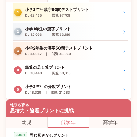
小学3年生漢字50問テストプリント
›
1
DL 62,435 ｜ 閲覧 97,708
小学1年生の漢字プリント
›
2
DL 42,096 ｜ 閲覧 63,189
小学2年生の漢字50問テストプリント
›
3
DL 34,687 ｜ 閲覧 43,030
筆算の足し算プリント
›
4
DL 30,440 ｜ 閲覧 30,315
小学3年生の分数プリント
›
5
DL 18,329 ｜ 閲覧 21,283
地頭を育め！
思考力・論理プリントに挑戦
幼児
低学年
高学年
同じ形さがしプリント
小1程度