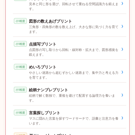
›
見本と同じ形を選び、回転させて重ねる空間認識力を鍛えま
す。
図形の数えあげプリント
小1程度
›
三角形・四角形の数を数え上げ、大きな形に気づく力を育て
ます。
点描写プリント
小1程度
›
点図形の写し取りから回転・線対称・拡大まで、図形感覚を
鍛えます。
めいろプリント
小1程度
›
やさしい迷路から超むずかしい迷路まで、集中力と考える力
を育てます。
絵柄ナンプレプリント
小1程度
›
絵柄で解く数独で、重複を避けて配置する論理力を養いま
す。
言葉探しプリント
小1程度
›
マスに隠れた言葉を探すワードサーチで、語彙と注意力を養
います。