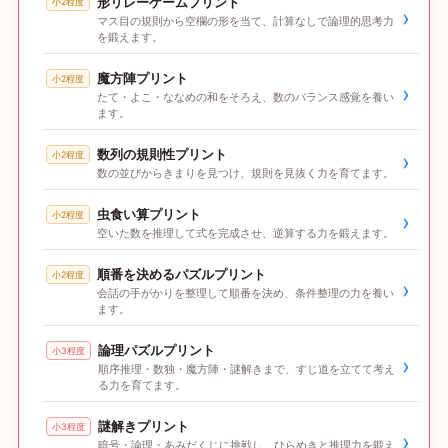
形リレーゲームプリント
小2程度
›
マス目の規則から空欄の形を当て、計算なしで論理的思考力
を鍛えます。
魔方陣プリント
小2程度
›
たて・よこ・ななめの和をそろえ、数のバランス感覚を養い
ます。
数列の規則性プリント
小2程度
›
数の並びからきまりを見つけ、規則を見抜く力を育てます。
虫食い算プリント
小2程度
›
空いた数を推理して式を完成させ、逆算する力を鍛えます。
順番を決めるパズルプリント
小2程度
›
会話の手がかりを整理して順番を決め、条件整理の力を養い
ます。
論理パズルプリント
小3程度
›
順序推理・数独・魔方陣・謎解きまで、すじ道を立てて考え
る力を育てます。
謎解きプリント
小3程度
›
暗号・論理・あみだくじに挑戦し、ひらめきと推理力を鍛え