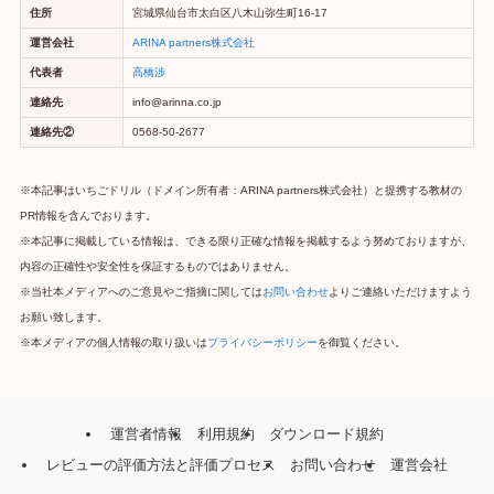
住所
宮城県仙台市太白区八木山弥生町16-17
運営会社
ARINA partners株式会社
代表者
高橋渉
連絡先
info@arinna.co.jp
連絡先②
0568-50-2677
※本記事はいちごドリル（ドメイン所有者：ARINA partners株式会社）と提携する教材の
PR情報を含んでおります。
※本記事に掲載している情報は、できる限り正確な情報を掲載するよう努めておりますが、
内容の正確性や安全性を保証するものではありません。
※当社本メディアへのご意見やご指摘に関しては
お問い合わせ
よりご連絡いただけますよう
お願い致します。
※本メディアの個人情報の取り扱いは
プライバシーポリシー
を御覧ください。
運営者情報
利用規約
ダウンロード規約
レビューの評価方法と評価プロセス
お問い合わせ
運営会社