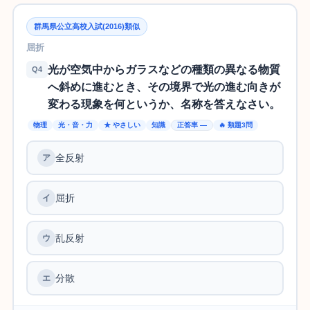
群馬県公立高校入試(2016)類似
屈折
光が空気中からガラスなどの種類の異なる物質
Q4
へ斜めに進むとき、その境界で光の進む向きが
変わる現象を何というか、名称を答えなさい。
物理
光・音・力
★ やさしい
知識
正答率 —
🔥 類題3問
全反射
屈折
乱反射
分散