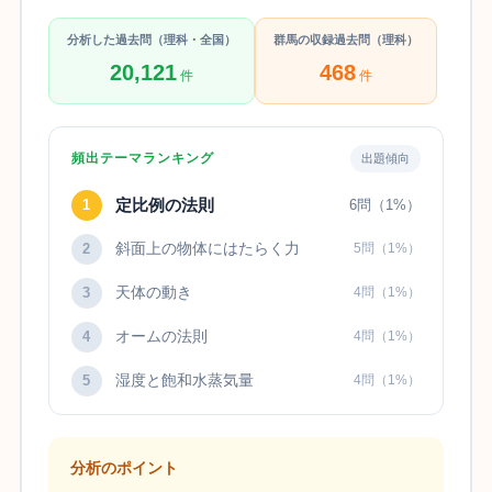
分析した過去問（理科・全国）
群馬の収録過去問（理科）
20,121
468
件
件
頻出テーマランキング
出題傾向
定比例の法則
1
6問（1%）
斜面上の物体にはたらく力
2
5問（1%）
天体の動き
3
4問（1%）
オームの法則
4
4問（1%）
湿度と飽和水蒸気量
5
4問（1%）
分析のポイント