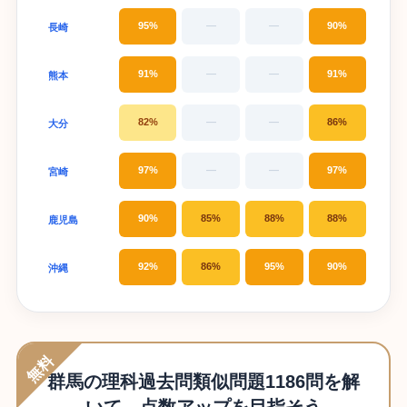
95%
—
—
90%
長崎
91%
—
—
91%
熊本
82%
—
—
86%
大分
97%
—
—
97%
宮崎
90%
85%
88%
88%
鹿児島
92%
86%
95%
90%
沖縄
無料
群馬の理科過去問類似問題1186問を解
いて、点数アップを目指そう