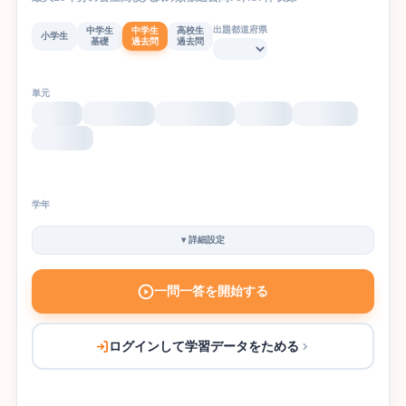
出題都道府県
中学生
中学生
高校生
小学生
基礎
過去問
過去問
単元
学年
▾
詳細設定
一問一答を開始する
ログインして学習データをためる