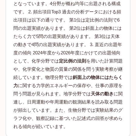
となっています。4分野が概ね均等に出題される構成
です。 2. 頻出項目Top3 過去の分析データにおける頻
出項目は以下の通りです。 第1位は定比例の法則で6
問の出題実績があります。 第2位は斜面上の物体には
たらく力で5問の出題実績があります。 第3位は天体
の動きで4問の出題実績があります。 3. 直近の出題年
度の傾向 2024年度から2026年度にかけての出題傾向
として、化学分野では
定比例の法則
を用いた計算問題
や、化学変化と物質の質量の関係を問う実験考察が継
続しています。物理分野では
斜面上の物体にはたらく
力
に関する力学的エネルギーの保存や、仕事の原理を
問う問題が見られます。地学分野では
天体の動き
に関
連し、日周運動や年周運動の観測結果を読み取る問題
が頻出しています。また、生物分野では実験結果のグ
ラフ化や、観察記録に基づいた記述式の回答が求めら
れる傾向が続いています。