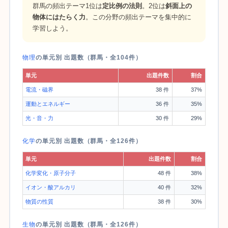
群馬の頻出テーマ1位は
定比例の法則
。2位は
斜面上の
物体にはたらく力
。この分野の頻出テーマを集中的に
学習しよう。
物理
の単元別 出題数（群馬・全104件）
単元
出題件数
割合
電流・磁界
38 件
37%
運動とエネルギー
36 件
35%
光・音・力
30 件
29%
化学
の単元別 出題数（群馬・全126件）
単元
出題件数
割合
化学変化・原子分子
48 件
38%
イオン・酸アルカリ
40 件
32%
物質の性質
38 件
30%
生物
の単元別 出題数（群馬・全126件）