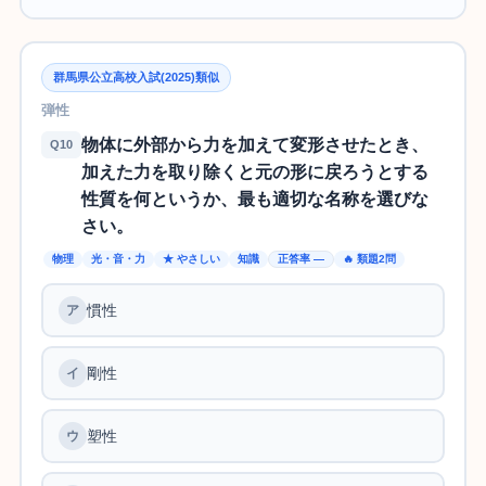
群馬県公立高校入試(2025)類似
弾性
物体に外部から力を加えて変形させたとき、
Q10
加えた力を取り除くと元の形に戻ろうとする
性質を何というか、最も適切な名称を選びな
さい。
物理
光・音・力
★ やさしい
知識
正答率 —
🔥 類題2問
慣性
剛性
塑性