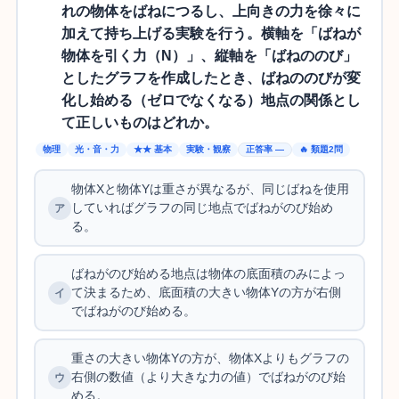
れの物体をばねにつるし、上向きの力を徐々に
加えて持ち上げる実験を行う。横軸を「ばねが
物体を引く力（N）」、縦軸を「ばねののび」
としたグラフを作成したとき、ばねののびが変
化し始める（ゼロでなくなる）地点の関係とし
て正しいものはどれか。
物理
光・音・力
★★ 基本
実験・観察
正答率 —
🔥 類題2問
物体Xと物体Yは重さが異なるが、同じばねを使用
していればグラフの同じ地点でばねがのび始め
る。
ばねがのび始める地点は物体の底面積のみによっ
て決まるため、底面積の大きい物体Yの方が右側
でばねがのび始める。
重さの大きい物体Yの方が、物体Xよりもグラフの
右側の数値（より大きな力の値）でばねがのび始
める。