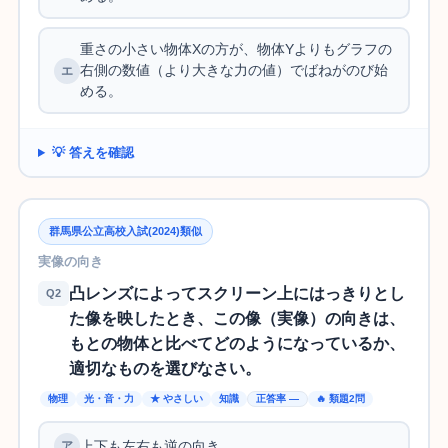
重さの小さい物体Xの方が、物体Yよりもグラフの
右側の数値（より大きな力の値）でばねがのび始
める。
💡 答えを確認
群馬県公立高校入試(2024)類似
実像の向き
凸レンズによってスクリーン上にはっきりとし
Q2
た像を映したとき、この像（実像）の向きは、
もとの物体と比べてどのようになっているか、
適切なものを選びなさい。
物理
光・音・力
★ やさしい
知識
正答率 —
🔥 類題2問
上下も左右も逆の向き