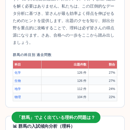
を解く必要はありません。私たちは、この圧倒的なデー
タ分析に基づき、皆さんが最も効率よく得点を伸ばせる
ためのヒントを提供します。出題のクセを知り、頻出分
野を重点的に攻略することで、理科は必ず皆さんの得点
源になります。さあ、合格への一歩をここから踏み出し
ましょう。
群馬の科目別 過去問数
科目
出題件数
割合
化学
126 件
27%
生物
126 件
27%
地学
112 件
24%
物理
104 件
22%
「群馬」でよく出ている理科の問題は？
📊 群馬の入試傾向分析（理科）