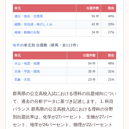
単元
出題件数
割合
遺伝・進化・生態系
50 件
40%
細胞・光合成・体のしくみ
42 件
33%
植物・動物の分類
34 件
27%
地学
の単元別 出題数（群馬・全112件）
単元
出題件数
割合
火山・地震・地層
54 件
48%
天体・宇宙・環境
35 件
31%
気象・天気
23 件
21%
群馬県の公立高校入試における理科の出題傾向につい
て、過去の分析データに基づき記述します。 1. 科目
バランス 群馬県の公立高校入試における理科の分野
別出題比率は、化学が27パーセント、生物が27パー
セント、地学が24パーセント、物理が22パーセント