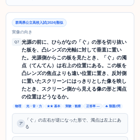
群馬県公立高校入試(2024)類似
実像の向き
光源の前に、ひらがなの「ぐ」の形を切り抜い
Q7
た板を、凸レンズの光軸に対して垂直に置い
た。光源側からこの板を見たとき、「ぐ」の濁
点（てんてん）は右上の位置にある。この板を
凸レンズの焦点よりも遠い位置に置き、反対側
に置いたスクリーンにはっきりとした像を映し
たとき、スクリーン側から見える像の形と濁点
の位置はどうなるか。
物理
光・音・力
★★ 基本
実験・観察
正答率 —
🔥 類題2問
「ぐ」の左右が逆になった形で、濁点は左上にあ
る