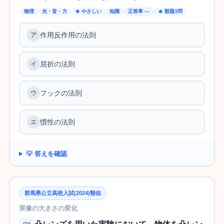
物理
光・音・力
★ やさしい
知識
正答率 —
🔥 類題3問
作用反作用の法則
屈折の法則
フックの法則
慣性の法則
💡 答えを確認
群馬県公立高校入試(2024)類似
実像の大きさの変化