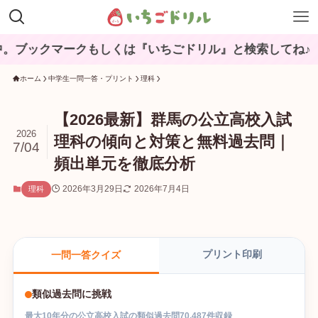
マークもしくは『いちごドリル』と検索してね♪
ホーム
中学生一問一答・プリント
理科
【2026最新】群馬の公立高校入試
2026
理科の傾向と対策と無料過去問｜
7/04
頻出単元を徹底分析
2026年3月29日
2026年7月4日
理科
プリント印刷
一問一答クイズ
類似過去問に挑戦
最大
10
年分の
公立高校入試
の
類似過去問
70,487
件収録