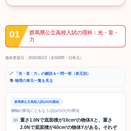
群馬県公立高校入試の理科：光・音・
力
最終更新日：2026/06/23（全500問・12単元）
🔗
「光・音・力」の解説＆一問一答（単元別）
📚
物理の単元一覧を見る
群馬県公立高校入試(2020)類似
横軸の変化にともなうばねののびの変化
重さ1.0Nで底面積が10cm²の物体Xと、重さ
Q1
2.0Nで底面積が40cm²の物体Yがある。それぞ