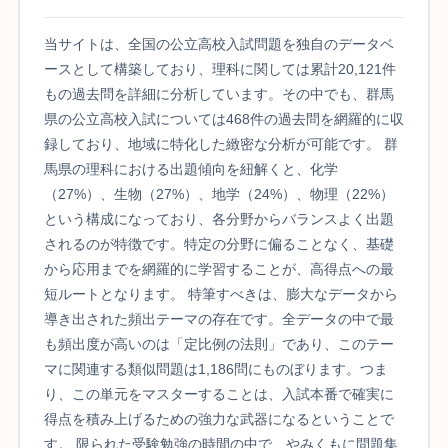
当サイトは、全国の公立高校入試問題を独自のデータベ
ースとして構築しており、理科に関しては累計20,121件
もの過去問を詳細に分析しています。その中でも、群馬
県の公立高校入試については468件の過去問を網羅的に収
録しており、地域に特化した緻密な分析が可能です。 群
馬県の理科における出題傾向を紐解くと、化学
（27%）、生物（27%）、地学（24%）、物理（22%）
という構成になっており、各分野からバランスよく出題
されるのが特徴です。特定の分野に偏ることなく、基礎
から応用までを網羅的に学習することが、高得点への最
短ルートとなります。 特筆すべきは、膨大なデータから
導き出された頻出テーマの存在です。全データの中で最
も頻出度が高いのは「定比例の法則」であり、このテー
マに関連する類似問題は1,186問にものぼります。つま
り、この単元をマスターすることは、入試本番で確実に
得点を積み上げるための強力な武器になるということで
す。 限られた受験勉強の時間の中で、やみくもに問題集