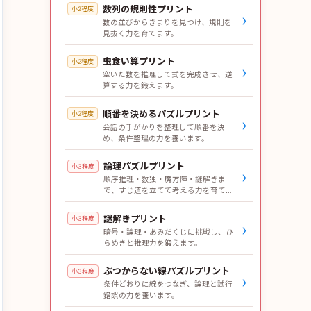
数列の規則性プリント
小2程度
›
数の並びからきまりを見つけ、規則を
見抜く力を育てます。
虫食い算プリント
小2程度
›
空いた数を推理して式を完成させ、逆
算する力を鍛えます。
順番を決めるパズルプリント
小2程度
›
会話の手がかりを整理して順番を決
め、条件整理の力を養います。
論理パズルプリント
小3程度
›
順序推理・数独・魔方陣・謎解きま
で、すじ道を立てて考える力を育てま
す。
謎解きプリント
小3程度
›
暗号・論理・あみだくじに挑戦し、ひ
らめきと推理力を鍛えます。
ぶつからない線パズルプリント
小3程度
›
条件どおりに線をつなぎ、論理と試行
錯誤の力を養います。