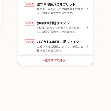
漢字穴埋めパズルプリント
小3程度
›
中央の一字を考えて二字熟語を完成さ
せ、語彙と発想力を育てます。
教科横断問題プリント
小3程度
›
4教科をまたぐなぞ解きや条件整理
で、総合的な思考力を鍛えます。
むずかしい間違い探しプリント
小3程度
›
上級レベルの間違い探しで、観察力と
粘り強さを鍛えます。
一覧をすべて見る ›