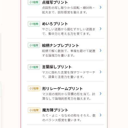
点描写プリント
小1程度
›
点図形の写し取りから回転・線対称・
拡大まで、図形感覚を鍛えます。
めいろプリント
小1程度
›
やさしい迷路から超むずかしい迷路ま
で、集中力と考える力を育てます。
絵柄ナンプレプリント
小1程度
›
絵柄で解く数独で、重複を避けて配置
する論理力を養います。
言葉探しプリント
小1程度
›
マスに隠れた言葉を探すワードサーチ
で、語彙と注意力を養います。
形リレーゲームプリント
小2程度
›
マス目の規則から空欄の形を当て、計
算なしで論理的思考力を鍛えます。
魔方陣プリント
小2程度
›
たて・よこ・ななめの和をそろえ、数
のバランス感覚を養います。