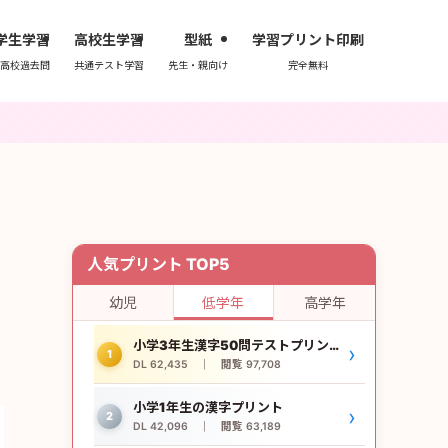
学生学習
高校生学習
型紙
学習プリント印刷
高校過去問
共通テスト学習
先生・親向け
完全無料
人気プリント TOP5
幼児
低学年
高学年
小学3年生漢字50問テストプリント
›
1
DL 62,435 ｜ 閲覧 97,708
小学1年生の漢字プリント
›
2
DL 42,096 ｜ 閲覧 63,189