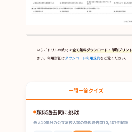
いちごドリルの教材は
全て無料ダウンロード・印刷プリン
さい。利用詳細は
ダウンロード利用規約
をご覧ください。
一問一答クイズ
類似過去問に挑戦
最大
10
年分の
公立高校入試
の
類似過去問
70,487
件収録