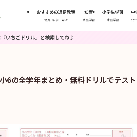
おすすめの通信教育
知育
小学生学習
中
幼児~中学生向け
家庭学習
家庭学習
公立
ル』と検索してね♪
ら小6の全学年まとめ・無料ドリルでテスト