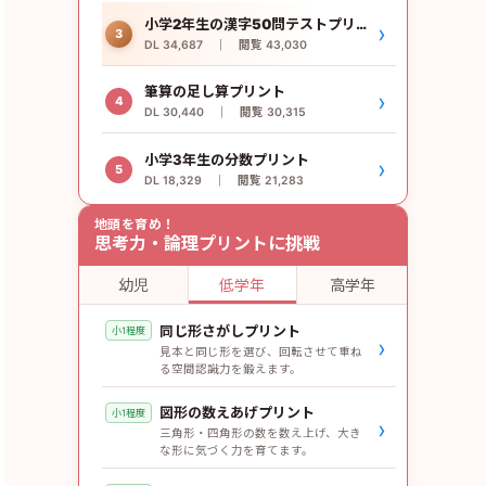
小学2年生の漢字50問テストプリント
›
3
DL 34,687 ｜ 閲覧 43,030
筆算の足し算プリント
›
4
DL 30,440 ｜ 閲覧 30,315
小学3年生の分数プリント
›
5
DL 18,329 ｜ 閲覧 21,283
地頭を育め！
思考力・論理プリントに挑戦
幼児
低学年
高学年
同じ形さがしプリント
小1程度
›
見本と同じ形を選び、回転させて重ね
る空間認識力を鍛えます。
図形の数えあげプリント
小1程度
›
三角形・四角形の数を数え上げ、大き
な形に気づく力を育てます。