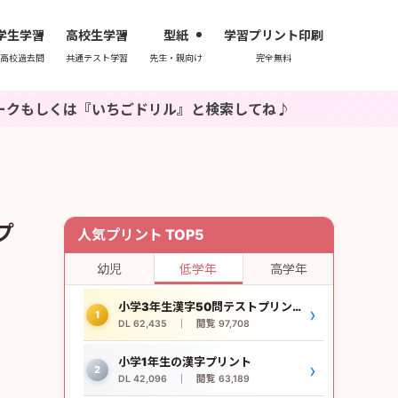
学生学習
高校生学習
型紙
学習プリント印刷
高校過去問
共通テスト学習
先生・親向け
完全無料
いちごドリル』と検索してね♪
プ
人気プリント TOP5
幼児
低学年
高学年
小学3年生漢字50問テストプリント
›
1
DL 62,435 ｜ 閲覧 97,708
小学1年生の漢字プリント
›
2
DL 42,096 ｜ 閲覧 63,189