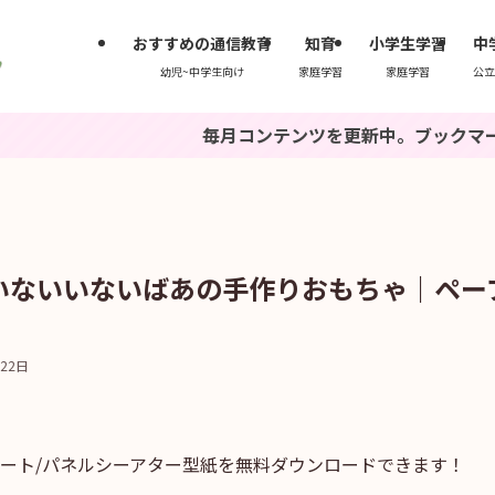
おすすめの通信教育
知育
小学生学習
中
幼児~中学生向け
家庭学習
家庭学習
公立
毎月コンテンツを更新中。ブックマークもしくは『
いないいないばあの手作りおもちゃ｜ペー
月22日
ート/パネルシーアター型紙を無料ダウンロードできます！