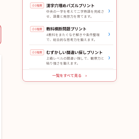
漢字穴埋めパズルプリント
小3程度
›
中央の一字を考えて二字熟語を完成さ
せ、語彙と発想力を育てます。
教科横断問題プリント
小3程度
›
4教科をまたぐなぞ解きや条件整理
で、総合的な思考力を鍛えます。
むずかしい間違い探しプリント
小3程度
›
上級レベルの間違い探しで、観察力と
粘り強さを鍛えます。
一覧をすべて見る ›