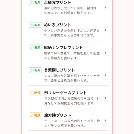
点描写プリント
小1程度
›
点図形の写し取りから回転・線対称・
拡大まで、図形感覚を鍛えます。
めいろプリント
小1程度
›
やさしい迷路から超むずかしい迷路ま
で、集中力と考える力を育てます。
絵柄ナンプレプリント
小1程度
›
絵柄で解く数独で、重複を避けて配置
する論理力を養います。
言葉探しプリント
小1程度
›
マスに隠れた言葉を探すワードサーチ
で、語彙と注意力を養います。
形リレーゲームプリント
小2程度
›
マス目の規則から空欄の形を当て、計
算なしで論理的思考力を鍛えます。
魔方陣プリント
小2程度
›
たて・よこ・ななめの和をそろえ、数
のバランス感覚を養います。