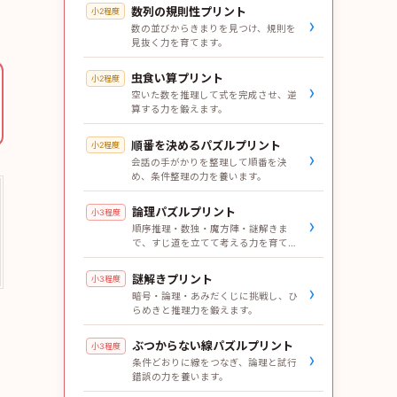
数列の規則性プリント
小2程度
›
数の並びからきまりを見つけ、規則を
見抜く力を育てます。
虫食い算プリント
小2程度
›
空いた数を推理して式を完成させ、逆
算する力を鍛えます。
順番を決めるパズルプリント
小2程度
›
会話の手がかりを整理して順番を決
め、条件整理の力を養います。
論理パズルプリント
小3程度
›
順序推理・数独・魔方陣・謎解きま
で、すじ道を立てて考える力を育てま
す。
謎解きプリント
小3程度
›
暗号・論理・あみだくじに挑戦し、ひ
らめきと推理力を鍛えます。
ぶつからない線パズルプリント
小3程度
›
条件どおりに線をつなぎ、論理と試行
錯誤の力を養います。