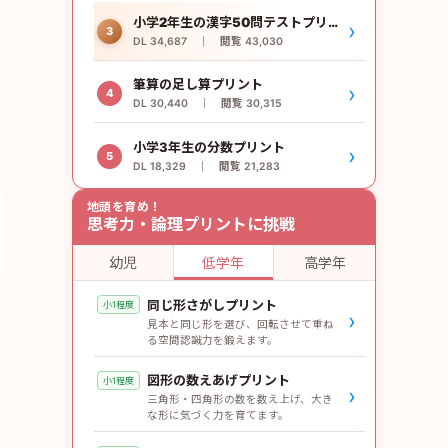
小学2年生の漢字50問テストプリント
›
3
DL 34,687 ｜ 閲覧 43,030
筆算の足し算プリント
›
4
DL 30,440 ｜ 閲覧 30,315
小学3年生の分数プリント
›
5
DL 18,329 ｜ 閲覧 21,283
地頭を育め！
思考力・論理プリントに挑戦
幼児
低学年
高学年
同じ形さがしプリント
小1程度
›
見本と同じ形を選び、回転させて重ね
る空間認識力を鍛えます。
図形の数えあげプリント
小1程度
›
三角形・四角形の数を数え上げ、大き
な形に気づく力を育てます。