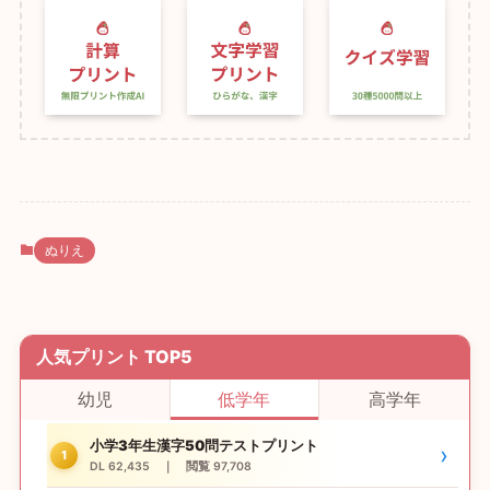
ぬりえ
人気プリント TOP5
幼児
低学年
高学年
小学3年生漢字50問テストプリント
›
1
DL 62,435 ｜ 閲覧 97,708