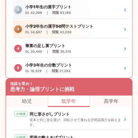
小学1年生の漢字プリント
›
2
DL 42,096 ｜ 閲覧 63,189
小学2年生の漢字50問テストプリント
›
3
DL 34,687 ｜ 閲覧 43,030
筆算の足し算プリント
›
4
DL 30,440 ｜ 閲覧 30,315
小学3年生の分数プリント
›
5
DL 18,329 ｜ 閲覧 21,283
地頭を育め！
思考力・論理プリントに挑戦
幼児
低学年
高学年
同じ形さがしプリント
小1程度
›
見本と同じ形を選び、回転させて重ねる空間認識力を鍛えま
す。
図形の数えあげプリント
小1程度