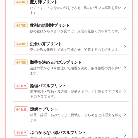
魔方陣プリント
小2程度
›
たて・よこ・ななめの和をそろえ、数のバランス感覚を養い
ます。
数列の規則性プリント
小2程度
›
数の並びからきまりを見つけ、規則を見抜く力を育てます。
虫食い算プリント
小2程度
›
空いた数を推理して式を完成させ、逆算する力を鍛えます。
順番を決めるパズルプリント
小2程度
›
会話の手がかりを整理して順番を決め、条件整理の力を養い
ます。
論理パズルプリント
小3程度
›
順序推理・数独・魔方陣・謎解きまで、すじ道を立てて考え
る力を育てます。
謎解きプリント
小3程度
›
暗号・論理・あみだくじに挑戦し、ひらめきと推理力を鍛え
ます。
ぶつからない線パズルプリント
小3程度
›