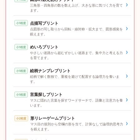
›
三角形・四角形の数を数え上げ、大きな形に気づく力を育て
ます。
点描写プリント
小1程度
›
点図形の写し取りから回転・線対称・拡大まで、図形感覚を
鍛えます。
めいろプリント
小1程度
›
やさしい迷路から超むずかしい迷路まで、集中力と考える力
を育てます。
絵柄ナンプレプリント
小1程度
›
絵柄で解く数独で、重複を避けて配置する論理力を養いま
す。
言葉探しプリント
小1程度
›
マスに隠れた言葉を探すワードサーチで、語彙と注意力を養
います。
形リレーゲームプリント
小2程度
›
マス目の規則から空欄の形を当て、計算なしで論理的思考力
を鍛えます。