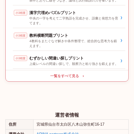
条件どおりに線をつなぎ、論理と試行錯誤の力を養います。
漢字穴埋めパズルプリント
小3程度
›
中央の一字を考えて二字熟語を完成させ、語彙と発想力を育
てます。
教科横断問題プリント
小3程度
›
4教科をまたぐなぞ解きや条件整理で、総合的な思考力を鍛
えます。
むずかしい間違い探しプリント
小3程度
›
上級レベルの間違い探しで、観察力と粘り強さを鍛えます。
一覧をすべて見る ›
運営者情報
住所
宮城県仙台市太白区八木山弥生町16-17