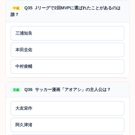
Q35 Jリーグで2回MVPに選ばれたことがあるのは
中級
誰？
三浦知良
本田圭佑
中村俊輔
Q36 サッカー漫画「アオアシ」の主人公は？
初級
大友栄作
阿久津渚