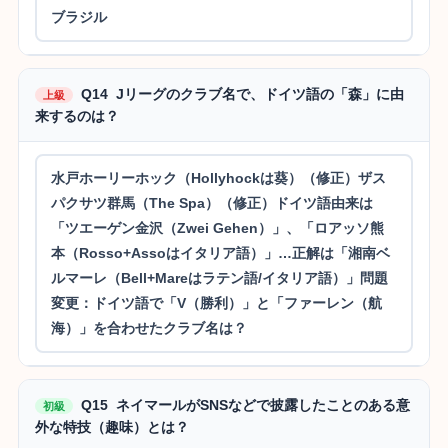
ブラジル
Q14 Jリーグのクラブ名で、ドイツ語の「森」に由
上級
来するのは？
水戸ホーリーホック（Hollyhockは葵）（修正）ザス
パクサツ群馬（The Spa）（修正）ドイツ語由来は
「ツエーゲン金沢（Zwei Gehen）」、「ロアッソ熊
本（Rosso+Assoはイタリア語）」…正解は「湘南ベ
ルマーレ（Bell+Mareはラテン語/イタリア語）」問題
変更：ドイツ語で「V（勝利）」と「ファーレン（航
海）」を合わせたクラブ名は？
Q15 ネイマールがSNSなどで披露したことのある意
初級
外な特技（趣味）とは？