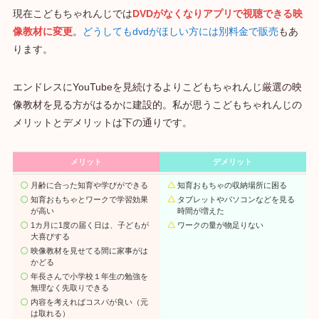
現在こどもちゃれんじでは
DVDがなくなりアプリで視聴できる映
像教材に変更
。
どうしてもdvdがほしい方には別料金で販売
もあ
ります。
エンドレスにYouTubeを見続けるよりこどもちゃれんじ厳選の映
像教材を見る方がはるかに建設的。私が思うこどもちゃれんじの
メリットとデメリットは下の通りです。
メリット
デメリット
月齢に合った知育や学びができる
知育おもちゃの収納場所に困
る
知育おもちゃとワークで学習効果
タブレットやパソコンなどを見る
が高い
時間が増えた
1カ月に1度の届く日は、子どもが
ワークの量が物足りない
大喜びする
映像教材を見せてる間に家事がは
かどる
年長さんで小学校１年生の勉強を
無理なく先取りできる
内容を考えればコスパが良い（元
は取れる）