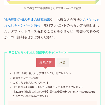
※DVDは2023年度講座よりアプリ・Webでの配信
乳幼児期の脳の発達の研究結果
や、お得な入会方法と
こどもちゃ
れんじキャンペーン情報
、無料プレゼントのもらい方も載せまし
た。タブレットコースもあるこどもちゃれんじ、弊害ってあるの
か口コミ評判もぜひご覧ください。
こどもちゃれんじ開催中のキャンペーン
資料請求
入会
【1歳～6歳】おためし教材まるごと1冊プレゼント
最新キャンペーン情報
こどもちゃれんじパンフレット
【妊婦さん】SOU・SOUコラボオリジナルスタイプレゼント
【2025年度以降に生まれた子】選べる全員無料プレゼント(MARLMARL
ベビーバスタオル/絵本セット)