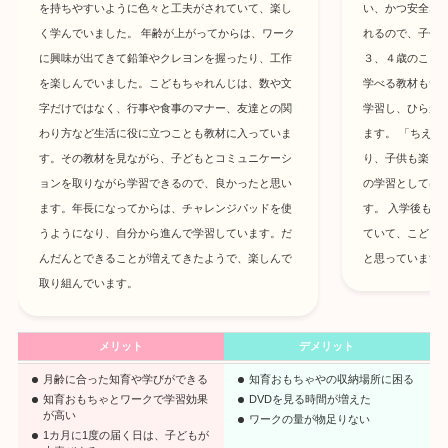
を持ちやすいように色々と工夫がされていて、楽し
い、かつ安全な
く学んでいました。 年齢が上がってからは、ワーク
れるので、子供
に興味が出てきて鉛筆やクレヨンを握ったり、工作
３、４歳のころ
を楽しんでいました。こどもちゃれんじは、数や文
学べる教材もつ
字だけではなく、行事や食事のマナー、友達との関
学習し、ひらが
わり方など生活に役に立つことも教材に入っていま
ます。 「ちえ
す。その教材を見ながら、子どもとコミュニケーシ
り、子供も楽し
ョンを取りながら学習できるので、良かったと思い
の学習としては
ます。年長になってからは、チャレンジパッドを使
す。 入学後も
うようになり、自分から進んで学習しています。だ
ていて、こども
んだんとできることが増えてきたようで、楽しんで
と思っています
取り組んでいます。
メリット
デメリット
月齢に合った知育や学びができる
知育おもちゃやの収納場所に困る
知育おもちゃとワークで学習効果
DVDを見る時間が増えた
が高い
ワークの量が物足りない
1カ月に1度の届く日は、子どもが