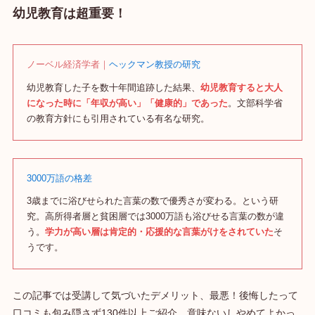
幼児教育は超重要！
ノーベル経済学者｜
ヘックマン教授の研究
幼児教育した子を数十年間追跡した結果、
幼児教育すると大人
になった時に「年収が高い」「健康的」であった
。文部科学省
の教育方針にも引用されている有名な研究。
3000万語の格差
3歳までに浴びせられた言葉の数で優秀さが変わる。という研
究。高所得者層と貧困層では3000万語も浴びせる言葉の数が違
う。
学力が高い層は肯定的・応援的な言葉がけをされていた
そ
うです。
この記事では受講して気づいた
デメリット、最悪！後悔したって
口コミも包み隠さず130件以上ご紹介
。意味ないしやめてよかっ