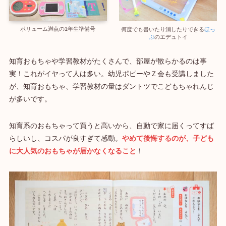
ボリューム満点の1年生準備号
何度でも書いたり消したりできる
ほっ
ぷ
のエデュトイ
知育おもちゃや学習教材がたくさんで、部屋が散らかるのは事
実！これがイヤって人は多い。幼児ポピーやＺ会も受講しました
が、
知育おもちゃ、学習教材の量はダントツ
でこどもちゃれんじ
が多いです。
知育系のおもちゃって買うと高いから、自動で家に届くってすば
らしいし、コスパが良すぎて感動。
やめて後悔するのが、子ども
に大人気のおもちゃが届かなくなること
！