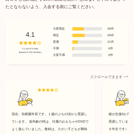
たとならないよう、入会する前にご覧ください。
大変満足
46件
4.1
満足
49件
普通
21件
不満
4件
4.1 out of 5 stars
(based on 132 reviews)
大変不満
0件
スクロールできます
現在、幼稚園年長です。１歳のぷちの頃から受講し
娘が生後6か月の
ています。 低年齢の時は、付属のおもちゃやDVDで
受講していまし
よく遊んでいました。教材は、小さい子どもが興味
６年生です） 