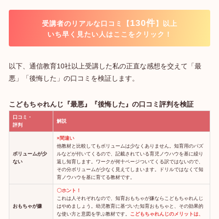
130件
受講者のリアルな口コミ【
】以上
いち早く見たい人はここをクリック！
以下、通信教育10社以上受講した私の正直な感想を交えて「最
悪」「後悔した」の口コミを検証します。
こどもちゃれんじ『最悪』『後悔した』の口コミ評判を検証
口コミ・
解説
評判
×間違い
他教材と比較してもボリュームは少なくありません。知育用のパズ
ボリュームが少
ルなどが付いてくるので、記載されている育児ノウハウを基に繰り
ない
返し知育します。ワークが何十ページついてくる訳ではないので、
その分ボリュームが少なく見えてしまいます。ドリルではなくて知
育ノウハウを基に育てる教材です。
〇ホント！
これは人それぞれなので、知育おもちゃが嫌ならこどもちゃれんじ
おもちゃが嫌
はやめましょう。幼児教育に基づいた知育おもちゃと、その効果的
な使い方と意図を学ぶ教材です。
こどもちゃれんじのメリットは、