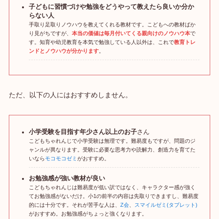
子どもに習慣づけや勉強をどうやって教えたら良いか分か
らない人
手取り足取りノウハウを教えてくれる教材です。こどもへの教材ばか
り見がちですが、
本当の価値は毎月付いてくる親向けのノウハウ本
で
す。知育や幼児教育を本気で勉強している人以外は、これで
教育トレ
ンドとノウハウが分かります
。
ただ、以下の人にはおすすめしません。
小学受験を目指す年少さん以上のお子
さん
こどもちゃれんじで小学受験は無理です。難易度もですが、問題のジ
ャンルが異なります。受験に必要な思考力や読解力、創造力を育てた
いなら
モコモコゼミ
がおすすめ。
お勉強感が強い教材が良い
こどもちゃれんじは難易度が低い訳ではなく、キャラクター感が強く
てお勉強感がないだけ。小1の前半の内容は先取りできますし、難易度
的には十分です。それが苦手な人は、
Z会
、
スマイルゼミ(タブレット)
がおすすめ。お勉強感がちょっと強くなります。