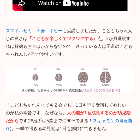
スマイルゼミ
、
Ｚ会
、
ポピー
も受講しましたが、こどもちゃれん
じの良さは
『こどもが楽しくてワクワクする』
点。2か月継続す
れば解約もお金はかからないので、迷っている人は王道のこども
ちゃれんじが学びやすいです。
「こどもちゃれんじでもＺ会でも、1日も早く受講して欲しい」
のが私の本音です。なぜなら、
人の脳が1番成長するのが幼児期
だから
です(神経系は5歳までに90%できる！
スキャモンの発達曲
線
)。一瞬で過ぎる幼児期は1日も無駄にできません。