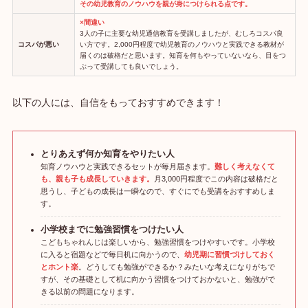
その幼児教育のノウハウを親が身につけられる点です。
×間違い
3人の子に主要な幼児通信教育を受講しましたが、むしろコスパ良
コスパが悪い
い方です。2,000円程度で幼児教育のノウハウと実践できる教材が
届くのは破格だと思います。知育を何もやっていないなら、目をつ
ぶって受講しても良いでしょう。
以下の人には、自信をもっておすすめできます！
とりあえず何か知育をやりたい人
知育ノウハウと実践できるセットが毎月届きます。
難しく考えなくて
も、親も子も成長していきます。
月3,000円程度でこの内容は破格だと
思うし、子どもの成長は一瞬なので、すぐにでも受講をおすすめしま
す。
小学校までに勉強習慣をつけたい人
こどもちゃれんじは楽しいから、勉強習慣をつけやすいです。小学校
に入ると宿題などで毎日机に向かうので、
幼児期に習慣づけしておく
とホント楽
。どうしても勉強ができるか？みたいな考えになりがちで
すが、その基礎として机に向かう習慣をつけておかないと、勉強がで
きる以前の問題になります。