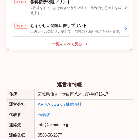
教科横断問題プリント
小3程度
›
4教科をまたぐなぞ解きや条件整理で、総合的な思考力を鍛
えます。
むずかしい間違い探しプリント
小3程度
›
上級レベルの間違い探しで、観察力と粘り強さを鍛えます。
一覧をすべて見る ›
運営者情報
住所
宮城県仙台市太白区八木山弥生町16-17
運営会社
ARINA partners株式会社
代表者
高橋渉
連絡先
info@arinna.co.jp
連絡先②
0568-50-2677