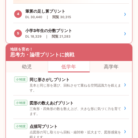
筆算の足し算プリント
›
4
DL 30,440 ｜ 閲覧 30,315
小学3年生の分数プリント
›
5
DL 18,329 ｜ 閲覧 21,283
地頭を育め！
思考力・論理プリントに挑戦
幼児
低学年
高学年
同じ形さがしプリント
小1程度
›
見本と同じ形を選び、回転させて重ねる空間認識力を鍛えま
す。
図形の数えあげプリント
小1程度
›
三角形・四角形の数を数え上げ、大きな形に気づく力を育て
ます。
点描写プリント
小1程度
›
点図形の写し取りから回転・線対称・拡大まで、図形感覚を
鍛えます。