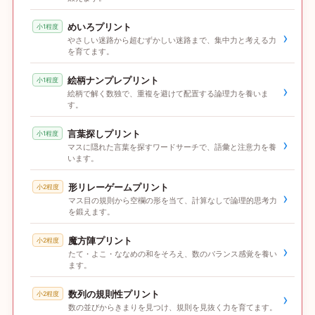
めいろプリント
小1程度
›
やさしい迷路から超むずかしい迷路まで、集中力と考える力
を育てます。
絵柄ナンプレプリント
小1程度
›
絵柄で解く数独で、重複を避けて配置する論理力を養いま
す。
言葉探しプリント
小1程度
›
マスに隠れた言葉を探すワードサーチで、語彙と注意力を養
います。
形リレーゲームプリント
小2程度
›
マス目の規則から空欄の形を当て、計算なしで論理的思考力
を鍛えます。
魔方陣プリント
小2程度
›
たて・よこ・ななめの和をそろえ、数のバランス感覚を養い
ます。
数列の規則性プリント
小2程度
›
数の並びからきまりを見つけ、規則を見抜く力を育てます。