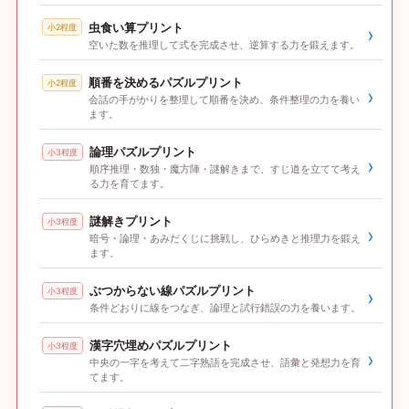
虫食い算プリント
小2程度
›
空いた数を推理して式を完成させ、逆算する力を鍛えます。
順番を決めるパズルプリント
小2程度
›
会話の手がかりを整理して順番を決め、条件整理の力を養い
ます。
論理パズルプリント
小3程度
›
順序推理・数独・魔方陣・謎解きまで、すじ道を立てて考え
る力を育てます。
謎解きプリント
小3程度
›
暗号・論理・あみだくじに挑戦し、ひらめきと推理力を鍛え
ます。
ぶつからない線パズルプリント
小3程度
›
条件どおりに線をつなぎ、論理と試行錯誤の力を養います。
漢字穴埋めパズルプリント
小3程度
›
中央の一字を考えて二字熟語を完成させ、語彙と発想力を育
てます。